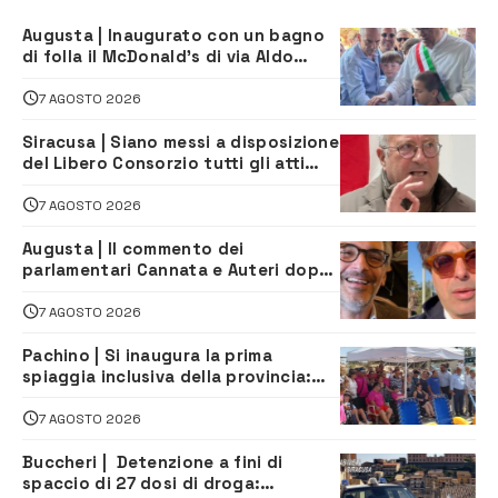
Augusta | Inaugurato con un bagno
di folla il McDonald’s di via Aldo
Moro
7 AGOSTO 2026
Siracusa | Siano messi a disposizione
del Libero Consorzio tutti gli atti
relativi alla privatizzazione della Sac
7 AGOSTO 2026
Augusta | Il commento dei
parlamentari Cannata e Auteri dopo
la firma del contatto per il
depuratore
7 AGOSTO 2026
Pachino | Si inaugura la prima
spiaggia inclusiva della provincia:
assistenza e prevenzione aperte a
tutti
7 AGOSTO 2026
Buccheri | Detenzione a fini di
spaccio di 27 dosi di droga: