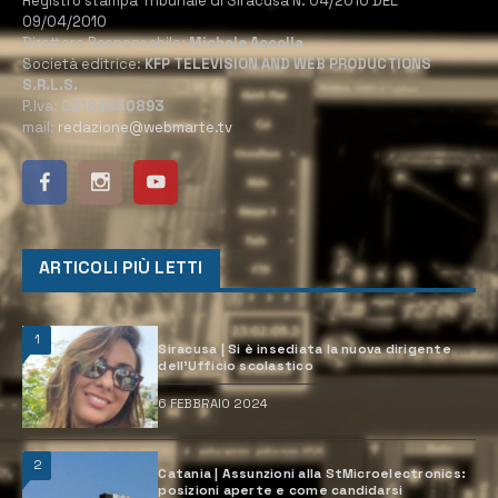
Registro stampa Tribunale di Siracusa N. 04/2010 DEL
09/04/2010
Direttore Responsabile:
Michele Accolla
Società editrice:
KFP TELEVISION AND WEB PRODUCTIONS
S.R.L.S.
P.Iva:
02184950893
mail:
redazione@webmarte.tv
ARTICOLI PIÙ LETTI
1
Siracusa | Si è insediata la nuova dirigente
dell’Ufficio scolastico
6 FEBBRAIO 2024
2
Catania | Assunzioni alla StMicroelectronics:
posizioni aperte e come candidarsi