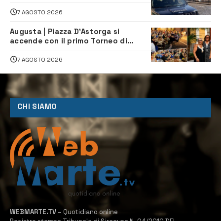
denunciati tre 20enni
7 AGOSTO 2026
Augusta | Piazza D’Astorga si
accende con il primo Torneo di
Burraco “Sotto le Stelle”
7 AGOSTO 2026
CHI SIAMO
WEBMARTE.TV
– Quotidiano online