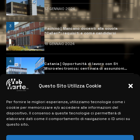
12 GENNAIO 2024
3
Pachino | Mancano docenti alla scuola
“Calleri”: requisiti e come candidarsi
18 GENNAIO 2024
4
Catania | Opportunità di lavoro con St
Microelectronics: centinaia di assunzioni
previste
28 MARZO 2024
Questo Sito Utilizza Cookie
Per fornire le migliori esperienze, utilizziamo tecnologie come i
MAPPA DEL SITO
cookie per memorizzare e/o accedere alle informazioni del
dispositivo. Il consenso a queste tecnologie ci permetterà di
> NOTIZIE
elaborare dati come il comportamento di navigazione o ID unici su
questo sito.
> EDIZIONI LOCALI