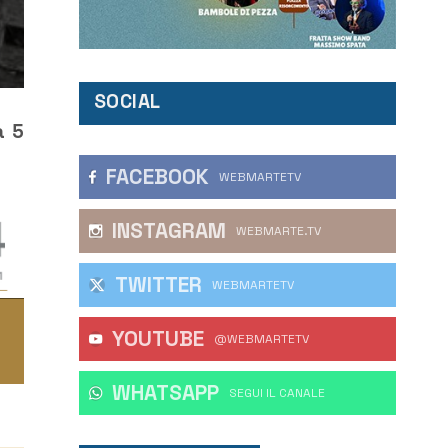
SOCIAL
a 5
FACEBOOK
WEBMARTETV
INSTAGRAM
WEBMARTE.TV
TWITTER
WEBMARTETV
YOUTUBE
@WEBMARTETV
WHATSAPP
‎SEGUI IL CANALE