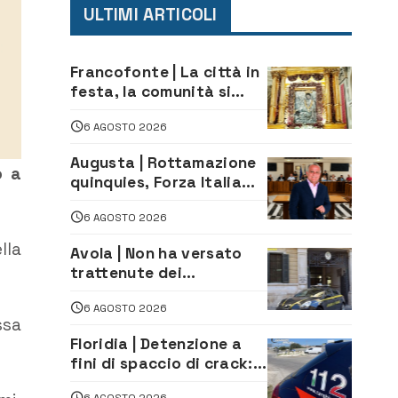
ULTIMI ARTICOLI
Francofonte | La città in
festa, la comunità si
affida alla Madonna
6 AGOSTO 2026
della Neve tra fede e
tradizione
Augusta | Rottamazione
o a
quinquies, Forza Italia
rivendica il risultato:
6 AGOSTO 2026
«La proposta è nostra»
lla
Avola | Non ha versato
trattenute dei
lavoratori: sequestrati
6 AGOSTO 2026
oltre 700 mila euro a
ssa
imprenditore della
Floridia | Detenzione a
climatizzazione
fini di spaccio di crack:
arrestato 22enne
6 AGOSTO 2026