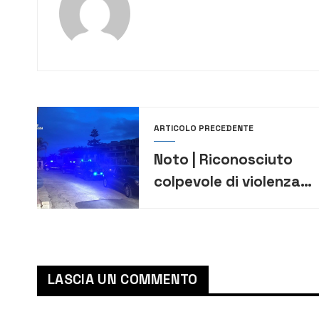
ARTICOLO PRECEDENTE
Noto | Riconosciuto
colpevole di violenza
privata e lesioni
personali aggravate,
arrestato 56enne
LASCIA UN COMMENTO