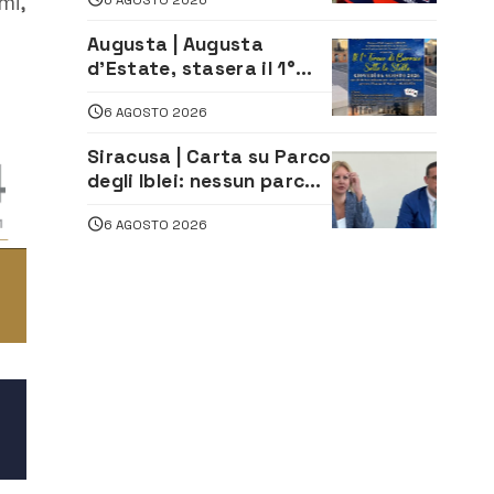
mi,
Augusta | Augusta
d’Estate, stasera il 1°
Torneo di Burraco sotto
6 AGOSTO 2026
le Stelle: piazza
D’Astorga già sold out
Siracusa | Carta su Parco
degli Iblei: nessun parco
può nascere contro le
6 AGOSTO 2026
comunità e il territorio