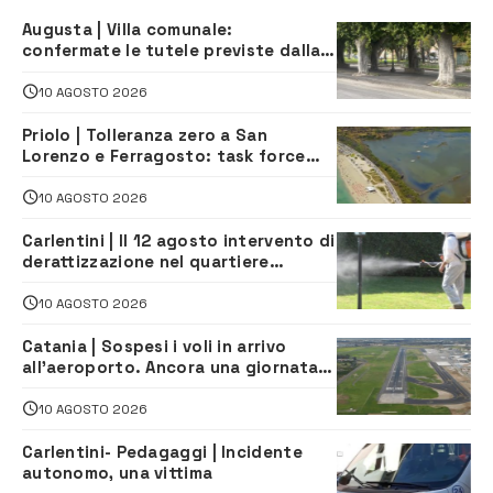
Augusta | Villa comunale:
confermate le tutele previste dalla
Soprintendenza
10 AGOSTO 2026
Priolo | Tolleranza zero a San
Lorenzo e Ferragosto: task force
contro degrado e caos sul litorale,
navette gratuite
10 AGOSTO 2026
Carlentini | Il 12 agosto intervento di
derattizzazione nel quartiere
Santuzzi
10 AGOSTO 2026
Catania | Sospesi i voli in arrivo
all’aeroporto. Ancora una giornata
di disagi per i viaggiatori
10 AGOSTO 2026
Carlentini- Pedagaggi | Incidente
autonomo, una vittima