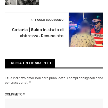
dell’agenda rossa, se ne
discuterà stasera in un
incontro
ARTICOLO SUCCESSIVO
Catania | Guida in stato di
ebbrezza. Denunciato
20enne, sospesa patente
e sequestrata auto
LASCIA UN COMMENTO
Il tuo indirizzo email non sarà pubblicato.
I campi obbligatori sono
contrassegnati
*
COMMENTO
*