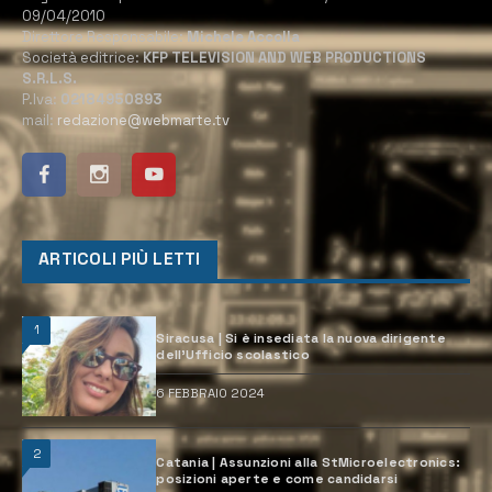
09/04/2010
Direttore Responsabile:
Michele Accolla
Società editrice:
KFP TELEVISION AND WEB PRODUCTIONS
S.R.L.S.
P.Iva:
02184950893
mail:
redazione@webmarte.tv
ARTICOLI PIÙ LETTI
1
Siracusa | Si è insediata la nuova dirigente
dell’Ufficio scolastico
6 FEBBRAIO 2024
2
Catania | Assunzioni alla StMicroelectronics:
posizioni aperte e come candidarsi