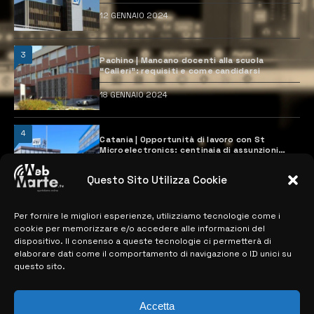
12 GENNAIO 2024
3
Pachino | Mancano docenti alla scuola
“Calleri”: requisiti e come candidarsi
18 GENNAIO 2024
4
Catania | Opportunità di lavoro con St
Microelectronics: centinaia di assunzioni
previste
28 MARZO 2024
Questo Sito Utilizza Cookie
Per fornire le migliori esperienze, utilizziamo tecnologie come i
MAPPA DEL SITO
cookie per memorizzare e/o accedere alle informazioni del
dispositivo. Il consenso a queste tecnologie ci permetterà di
elaborare dati come il comportamento di navigazione o ID unici su
> NOTIZIE
questo sito.
> EDIZIONI LOCALI
Accetta