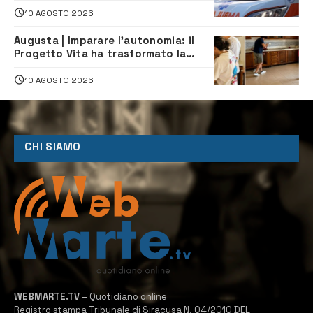
10 AGOSTO 2026
Augusta | Imparare l’autonomia: il
Progetto Vita ha trasformato la
quotidianità in una palestra di
indipendenza
10 AGOSTO 2026
CHI SIAMO
WEBMARTE.TV
– Quotidiano online
Registro stampa Tribunale di Siracusa N. 04/2010 DEL