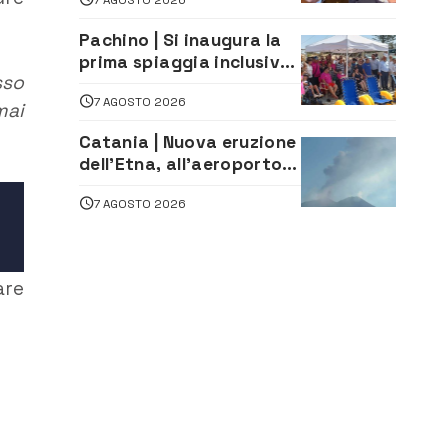
firma del contatto per il
depuratore
Pachino | Si inaugura la
prima spiaggia inclusiva
sso
della provincia:
7 AGOSTO 2026
assistenza e prevenzione
mai
aperte a tutti
Catania | Nuova eruzione
dell’Etna, all’aeroporto
Bellini voli in arrivo
7 AGOSTO 2026
dirottati
are