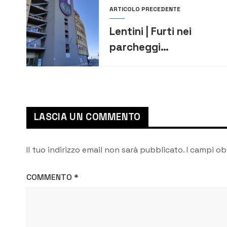
ARTICOLO PRECEDENTE
Lentini | Furti nei
parcheggi
dell’ospedale, FDI
Lentini e Carlentini:
“Nonostante le
segnalazioni, la
LASCIA UN COMMENTO
situazione resta
immutata”
Il tuo indirizzo email non sarà pubblicato.
I campi ob
COMMENTO
*