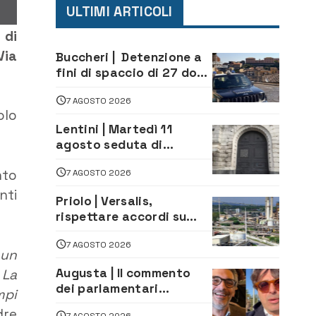
ULTIMI ARTICOLI
 di
Via
Buccheri | Detenzione a
fini di spaccio di 27 dosi
di droga: denunciati tre
7 AGOSTO 2026
20enni
olo
Lentini | Martedì 11
agosto seduta di
Consiglio Comunale
nto
7 AGOSTO 2026
nti
Priolo | Versalis,
rispettare accordi su
salvaguardia dei posti di
7 AGOSTO 2026
lavoro. Il sindaco scrive
 un
alla società
Augusta | Il commento
 La
dei parlamentari
mpi
Cannata e Auteri dopo la
dre
7 AGOSTO 2026