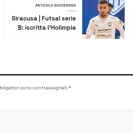
ARTICOLO SUCCESSIVO
Siracusa | Futsal serie
B: iscritta l’Holimpia
c5. Colpo grosso con
El Johari Rafik
bligatori sono contrassegnati
*