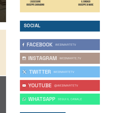
SOCIAL
FACEBOOK
WEBMARTETV
INSTAGRAM
WEBMARTE.TV
TWITTER
WEBMARTETV
YOUTUBE
@WEBMARTETV
WHATSAPP
‎SEGUI IL CANALE