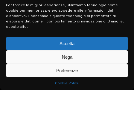
28 MARZO 2024
Per fornire le migliori esperienze, utilizziamo tecnologie come i
cookie per memorizzare e/o accedere alle informazioni del
dispositivo. Il consenso a queste tecnologie ci permetterà di
elaborare dati come il comportamento di navigazione o ID unici su
MAPPA DEL SITO
questo sito.
> NOTIZIE
Accetta
> EDIZIONI LOCALI
Nega
> CONTATTI
Preferenze
> INFO
Cookie Policy
© COPYRIGHT 2026:
KFP TELEVISION AND WEB PRODUCTIONS