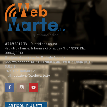
WEBMARTE.TV
– Quotidiano online
Registro stampa Tribunale di Siracusa N. 04/2010 DEL
09/04/2010
Direttore Responsabile:
Michele Accolla
Società editrice:
KFP TELEVISION AND WEB PRODUCTIONS
S.R.L.S.
P.Iva:
02184950893
mail:
redazione@webmarte.tv
ARTICOLI PIÙ LETTI