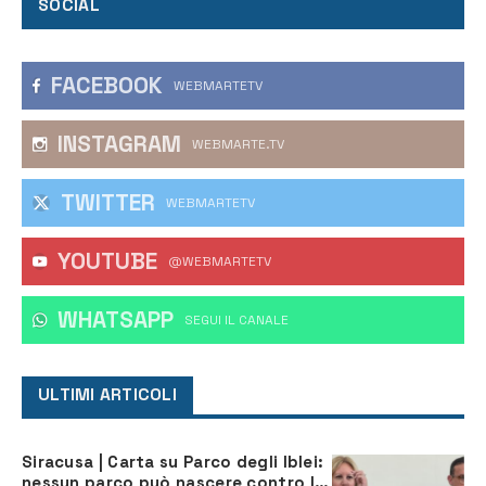
SOCIAL
FACEBOOK
WEBMARTETV
INSTAGRAM
WEBMARTE.TV
TWITTER
WEBMARTETV
YOUTUBE
@WEBMARTETV
WHATSAPP
‎SEGUI IL CANALE
ULTIMI ARTICOLI
Siracusa | Carta su Parco degli Iblei:
nessun parco può nascere contro le