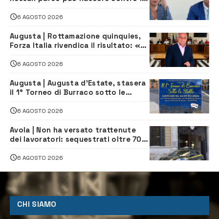
comunità e il territorio
6 AGOSTO 2026
Augusta | Rottamazione quinquies,
Forza Italia rivendica il risultato: «La
proposta è nostra»
6 AGOSTO 2026
Augusta | Augusta d’Estate, stasera
il 1° Torneo di Burraco sotto le
Stelle: piazza D’Astorga già sold out
6 AGOSTO 2026
Avola | Non ha versato trattenute
dei lavoratori: sequestrati oltre 700
mila euro a imprenditore della
climatizzazione
6 AGOSTO 2026
CHI SIAMO