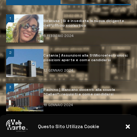
1
Siracusa | Si è insediata la nuova dirigente
dell’Ufficio scolastico
6 FEBBRAIO 2024
2
Catania | Assunzioni alla StMicroelectronics:
posizioni aperte e come candidarsi
12 GENNAIO 2024
3
Pachino | Mancano docenti alla scuola
“Calleri”: requisiti e come candidarsi
18 GENNAIO 2024
4
Catania | Opportunità di lavoro con St
Questo Sito Utilizza Cookie
Microelectronics: centinaia di assunzioni
previste