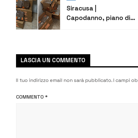
Siracusa |
Capodanno, piano di
controlli interforze
per garantire l’ordine
pubblico in provincia
LASCIA UN COMMENTO
Il tuo indirizzo email non sarà pubblicato.
I campi ob
COMMENTO
*