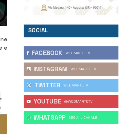
SOCIAL
ine
e e
FACEBOOK
WEBMARTETV
INSTAGRAM
WEBMARTE.TV
TWITTER
WEBMARTETV
YOUTUBE
@WEBMARTETV
WHATSAPP
‎SEGUI IL CANALE