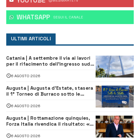
YOUTUBE
@WEBMARTETV
WHATSAPP
‎SEGUI IL CANALE
ULTIMI ARTICOLI
Catania | A settembre il via ai lavori
per il rifacimento dell’ingresso sud
del porto
6 AGOSTO 2026
Augusta | Augusta d’Estate, stasera
il 1° Torneo di Burraco sotto le
Stelle: piazza D’Astorga già sold out
6 AGOSTO 2026
Augusta | Rottamazione quinquies,
Forza Italia rivendica il risultato: «La
proposta è nostra»
6 AGOSTO 2026