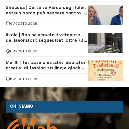
Siracusa | Carta su Parco degli Iblei:
nessun parco può nascere contro le
comunità e il territorio
6 AGOSTO 2026
Avola | Non ha versato trattenute
dei lavoratori: sequestrati oltre 700
mila euro a imprenditore della
climatizzazione
6 AGOSTO 2026
Melilli | Terrazza d’estate: laboratori
creativi di fashion styling e giochi
tradizionali di Zuimama, ecco come
iscriversi
6 AGOSTO 2026
CHI SIAMO