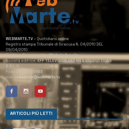
WEBMARTE.TV
– Quotidiano online
Registro stampa Tribunale di Siracusa N. 04/2010 DEL
09/04/2010
Direttore Responsabile:
Michele Accolla
Società editrice:
KFP TELEVISION AND WEB PRODUCTIONS
S.R.L.S.
P.Iva:
02184950893
mail:
redazione@webmarte.tv
ARTICOLI PIÙ LETTI