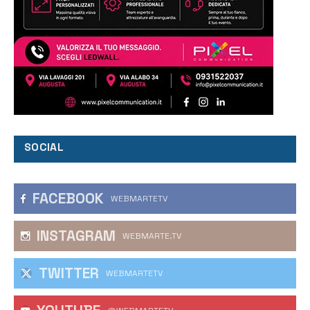
SOCIAL
FACEBOOK
WEBMARTETV
INSTAGRAM
WEBMARTE.TV
TWITTER
WEBMARTETV