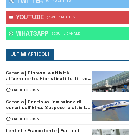
TWITTER
WEBMARTETV
YOUTUBE
@WEBMARTETV
WHATSAPP
‎SEGUI IL CANALE
ULTIMI ARTICOLI
Catania | Riprese le attività
all’aeroporto. Ripristinati tutti i voli
in arrivo e in partenza
8 AGOSTO 2026
Catania | Continua l’emissione di
ceneri dall’Etna. Sospese le attività
all’aeroporto di Fontanarossa
8 AGOSTO 2026
Lentini e Francofonte | Furto di