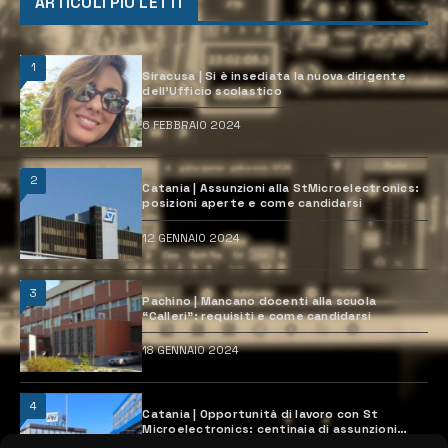
ARTICOLI PIÙ LETTI
1
Siracusa | Si è insediata la nuova dirigente
dell’Ufficio scolastico
6 FEBBRAIO 2024
2
Catania | Assunzioni alla StMicroelectronics:
posizioni aperte e come candidarsi
12 GENNAIO 2024
3
Pachino | Mancano docenti alla scuola
“Calleri”: requisiti e come candidarsi
18 GENNAIO 2024
4
Catania | Opportunità di lavoro con St
Microelectronics: centinaia di assunzioni
previste