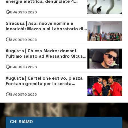
energia elettrica, denunciate 4
persone
8 AGOSTO 2026
Siracusa | Asp: nuove nomine e
incarichi: Mazzola al Laboratorio di
Sanità pubblica, Matteliano al
Servizio Legale
8 AGOSTO 2026
Augusta | Chiesa Madre: domani
l’ultimo saluto ad Alessandro Sicuso,
morto in un incidente stradale
8 AGOSTO 2026
Augusta | Cartellone estivo, piazza
Fontana gremita per la serata
caraibica con Andrea Mojito
8 AGOSTO 2026
CHI SIAMO