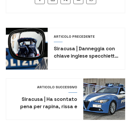
ARTICOLO PRECEDENTE
Siracusa | Danneggia con
chiave inglese specchietto
di auto e cerca di truffare
la conducente:
denunciato
ARTICOLO SUCCESSIVO
Siracusa | Ha scontato
pena per rapina, rissa e
lesioni: straniero al Cpr in
attesa di essere
rimpatriato