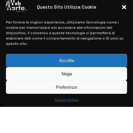
28 MARZO 2024
Questo Sito Utilizza Cookie
Per fornire le migliori esperienze, utilizziamo tecnologie come i
MAPPA DEL SITO
cookie per memorizzare e/o accedere alle informazioni del
dispositivo. Il consenso a queste tecnologie ci permetterà di
elaborare dati come il comportamento di navigazione o ID unici su
> NOTIZIE
questo sito.
> EDIZIONI LOCALI
Accetta
> CONTATTI
Nega
> INFO
Preferenze
Cookie Policy
© COPYRIGHT 2026:
KFP TELEVISION AND WEB PRODUCTIONS