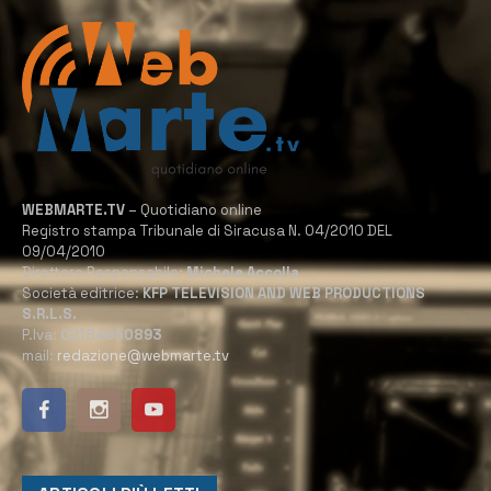
WEBMARTE.TV
– Quotidiano online
Registro stampa Tribunale di Siracusa N. 04/2010 DEL
09/04/2010
Direttore Responsabile:
Michele Accolla
Società editrice:
KFP TELEVISION AND WEB PRODUCTIONS
S.R.L.S.
P.Iva:
02184950893
mail:
redazione@webmarte.tv