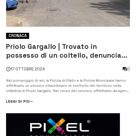
CRONACA
Priolo Gargallo | Trovato in
possesso di un coltello, denunciato
un giovane
0
17 OTTOBRE 2024
Nel pomeriggio di ieri, la Polizia di Stato e la Polizia Municipale hanno
effettuato un servizio straordinario di controllo del territorio nella
cittadina di Priolo Gargallo. Nel corso del servizio, effettuato da agenti
del Commissariato di P.S. di Priolo Gargallo e del Reparto Prevenzione
crimine di Catania, coadiuvati da personale della poli...
LEGGI DI PIÙ