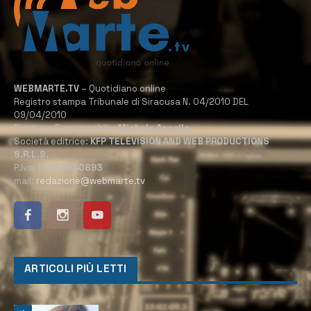
WEBMARTE.TV
– Quotidiano online
Registro stampa Tribunale di Siracusa N. 04/2010 DEL
09/04/2010
Direttore Responsabile:
Michele Accolla
Società editrice:
KFP TELEVISION AND WEB PRODUCTIONS
S.R.L.S.
P.Iva:
02184950893
mail:
redazione@webmarte.tv
ARTICOLI PIÙ LETTI