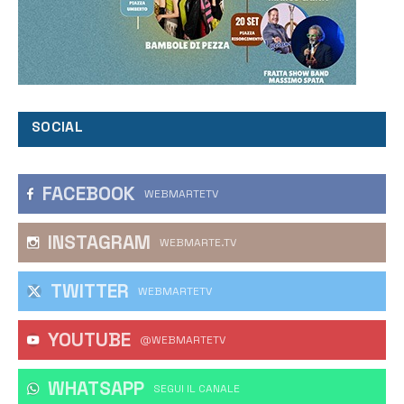
SOCIAL
FACEBOOK
WEBMARTETV
INSTAGRAM
WEBMARTE.TV
TWITTER
WEBMARTETV
YOUTUBE
@WEBMARTETV
WHATSAPP
‎SEGUI IL CANALE