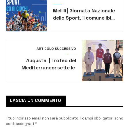
Melilli | Giornata Nazionale
dello Sport, il comune ibleo
aderisce all’iniziativa del
CONI
ARTICOLO SUCCESSIVO
Augusta | Trofeo del
Mediterraneo: sette le
medaglie conquistate
dall’ASD Rembukan
LASCIA UN COMMENTO
Il tuo indirizzo email non sarà pubblicato.
I campi obbligatori sono
contrassegnati
*