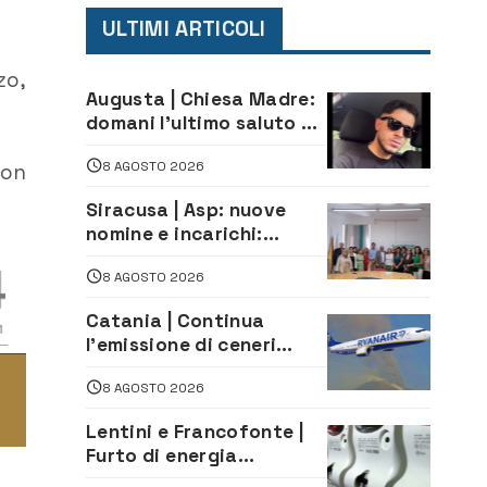
ULTIMI ARTICOLI
zo,
Augusta | Chiesa Madre:
domani l’ultimo saluto ad
Alessandro Sicuso,
8 AGOSTO 2026
morto in un incidente
con
stradale
Siracusa | Asp: nuove
nomine e incarichi:
Mazzola al Laboratorio
8 AGOSTO 2026
di Sanità pubblica,
Matteliano al Servizio
Catania | Continua
Legale
l’emissione di ceneri
dall’Etna. Sospese le
8 AGOSTO 2026
attività all’aeroporto di
Fontanarossa
Lentini e Francofonte |
Furto di energia
elettrica, denunciate 4