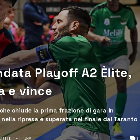
andata Playoff A2 Èlite,
ra e vince
 che chiude la prima frazione di gara in
 nella ripresa e superata nel finale dal Taranto
INUTI DI LETTURA
0