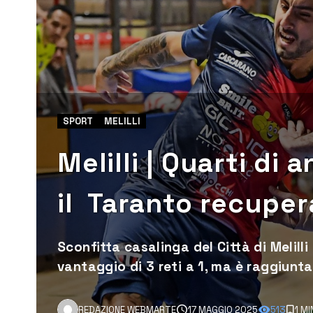
SPORT
MELILLI
Melilli | Quarti di 
il Taranto recupe
Sconfitta casalinga del Città di Melilli
vantaggio di 3 reti a 1, ma è raggiunta
REDAZIONE WEBMARTE
17 MAGGIO 2025
513
1 M