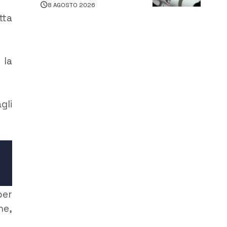
8 AGOSTO 2026
persone
tta
 la
gli
er
he,