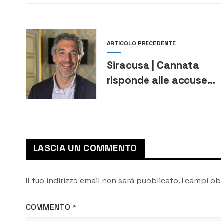
ARTICOLO PRECEDENTE
Siracusa | Cannata
risponde alle accuse
di Auteri: mai
discutere con un
idiota
LASCIA UN COMMENTO
Il tuo indirizzo email non sarà pubblicato.
I campi ob
COMMENTO
*