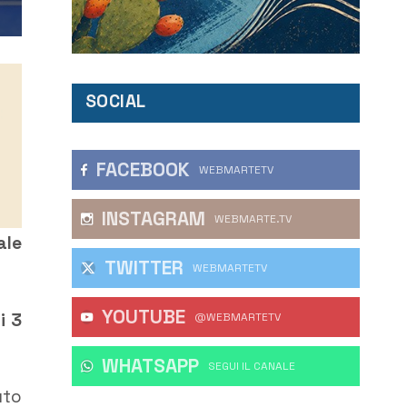
SOCIAL
FACEBOOK
WEBMARTETV
INSTAGRAM
WEBMARTE.TV
ale
TWITTER
WEBMARTETV
YOUTUBE
i 3
@WEBMARTETV
WHATSAPP
‎SEGUI IL CANALE
uto