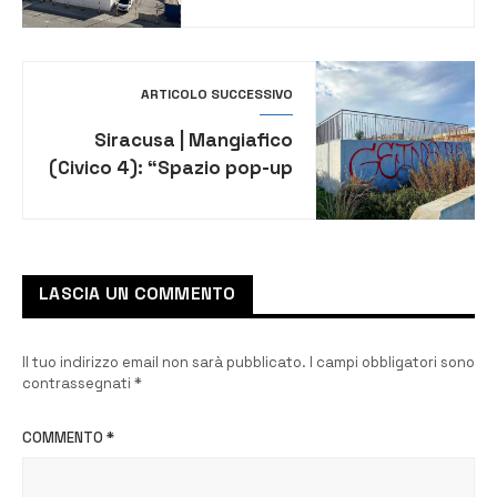
per l’affidamento del
progetto di finanza
dell’AdSP
ARTICOLO SUCCESSIVO
Siracusa | Mangiafico
(Civico 4): “Spazio pop-up
di via Luigi Foti, cantiere in
stato di abbandono”
LASCIA UN COMMENTO
Il tuo indirizzo email non sarà pubblicato.
I campi obbligatori sono
contrassegnati
*
COMMENTO
*