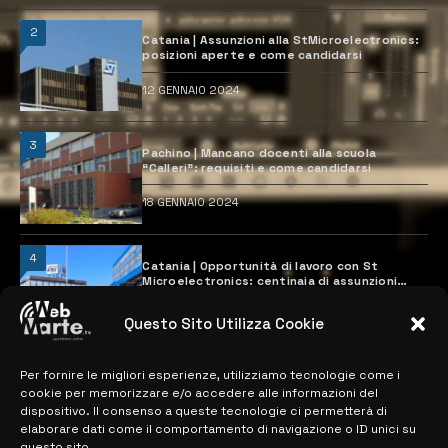
2
Catania | Assunzioni alla StMicroelectronics:
posizioni aperte e come candidarsi
12 GENNAIO 2024
3
Pachino | Mancano docenti alla scuola
“Calleri”: requisiti e come candidarsi
18 GENNAIO 2024
4
Catania | Opportunità di lavoro con St
Microelectronics: centinaia di assunzioni
previste
28 MARZO 2024
Questo Sito Utilizza Cookie
Per fornire le migliori esperienze, utilizziamo tecnologie come i
MAPPA DEL SITO
cookie per memorizzare e/o accedere alle informazioni del
dispositivo. Il consenso a queste tecnologie ci permetterà di
elaborare dati come il comportamento di navigazione o ID unici su
> NOTIZIE
questo sito.