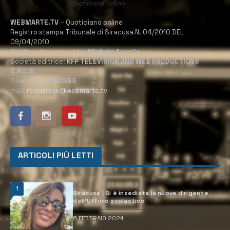
WEBMARTE.TV
– Quotidiano online
Registro stampa Tribunale di Siracusa N. 04/2010 DEL
09/04/2010
Direttore Responsabile:
Michele Accolla
Società editrice:
KFP TELEVISION AND WEB PRODUCTIONS
S.R.L.S.
P.Iva:
02184950893
mail:
redazione@webmarte.tv
ARTICOLI PIÙ LETTI
1
Siracusa | Si è insediata la nuova dirigente
dell’Ufficio scolastico
6 FEBBRAIO 2024