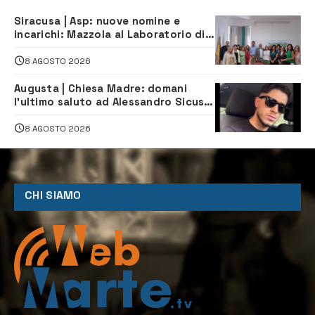
Siracusa | Asp: nuove nomine e
incarichi: Mazzola al Laboratorio di
Sanità pubblica, Matteliano al
Servizio Legale
8 AGOSTO 2026
Augusta | Chiesa Madre: domani
l’ultimo saluto ad Alessandro Sicuso,
morto in un incidente stradale
8 AGOSTO 2026
CHI SIAMO