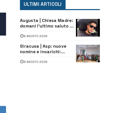
ULTIMI ARTICOLI
Augusta | Chiesa Madre:
domani l’ultimo saluto ad
Alessandro Sicuso,
8 AGOSTO 2026
morto in un incidente
stradale
Siracusa | Asp: nuove
nomine e incarichi:
Mazzola al Laboratorio
8 AGOSTO 2026
di Sanità pubblica,
Matteliano al Servizio
Legale