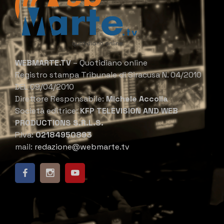
WEBMARTE.TV
– Quotidiano online
Registro stampa Tribunale di Siracusa N. 04/2010
DEL 09/04/2010
Direttore Responsabile:
Michele Accolla
Società editrice:
KFP TELEVISION AND WEB
PRODUCTIONS S.R.L.S.
P.Iva:
02184950893
mail:
redazione@webmarte.tv