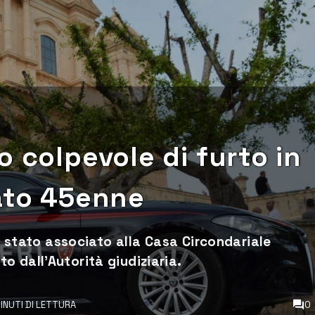
o colpevole di furto in
tato 45enne
 è stato associato alla Casa Circondariale
 dall’Autorità giudiziaria.
INUTI DI LETTURA
0