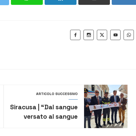
ARTICOLO SUCCESSIVO
Siracusa | “Dal sangue
versato al sangue
donato”. Il Questore
Pellicone in piazza per