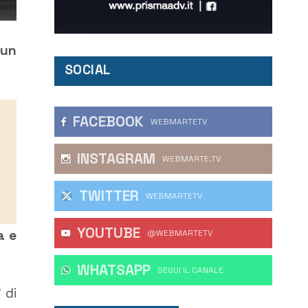
 un
SOCIAL
FACEBOOK
WEBMARTETV
INSTAGRAM
WEBMARTE.TV
TWITTER
WEBMARTETV
YOUTUBE
a e
@WEBMARTETV
WHATSAPP
‎SEGUI IL CANALE
 di