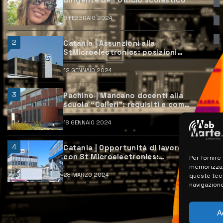
dirigente dell’Ufficio scolastico
6 FEBBRAIO 2024
2
Catania | Assunzioni alla
StMicroelectronics: posizioni
aperte e come candidarsi
12 GENNAIO 2024
3
Pachino | Mancano docenti alla
scuola “Calleri”: requisiti e come
candidarsi
18 GENNAIO 2024
4
Catania | Opportunità di lavoro
con St Microelectronics:
Per fornire
centinaia di assunzioni previste
memorizzare
28 MARZO 2024
queste tec
navigazione
A