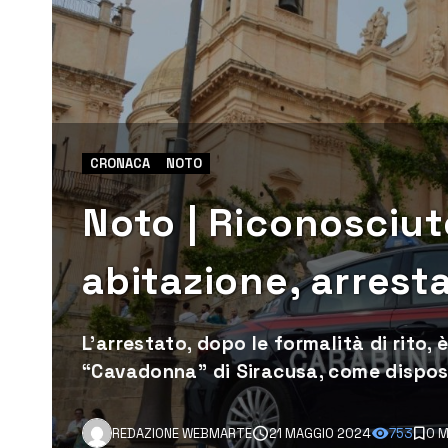
CRONACA
NOTO
Noto | Riconosciut
abitazione, arres
L’arrestato, dopo le formalità di rito,
“Cavadonna” di Siracusa, come disposto
REDAZIONE WEBMARTE
21 MAGGIO 2024
753
0 M