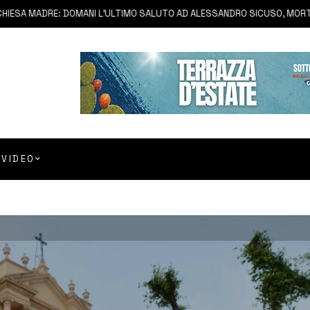
 MADRE: DOMANI L’ULTIMO SALUTO AD ALESSANDRO SICUSO, MORTO IN U
VIDEO