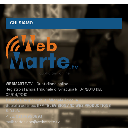
CHI SIAMO
WEBMARTE.TV
– Quotidiano online
Registro stampa Tribunale di Siracusa N. 04/2010 DEL
09/04/2010
Direttore Responsabile:
Michele Accolla
Società editrice:
KFP TELEVISION AND WEB PRODUCTIONS
S.R.L.S.
P.Iva:
02184950893
mail:
redazione@webmarte.tv