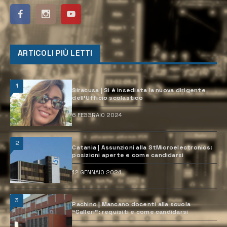
ARTICOLI PIÙ LETTI
1
Siracusa | Si è insediata la nuova dirigente
dell’Ufficio scolastico
6 FEBBRAIO 2024
2
Catania | Assunzioni alla StMicroelectronics:
posizioni aperte e come candidarsi
12 GENNAIO 2024
3
Pachino | Mancano docenti alla scuola
“Calleri”: requisiti e come candidarsi