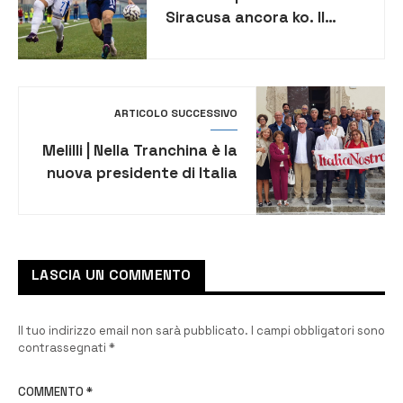
Siracusa ancora ko. Il
Cosenza vince con un gol
di Mazzocchi
ARTICOLO SUCCESSIVO
Melilli | Nella Tranchina è la
nuova presidente di Italia
Nostra Sicilia
LASCIA UN COMMENTO
Il tuo indirizzo email non sarà pubblicato.
I campi obbligatori sono
contrassegnati
*
COMMENTO
*