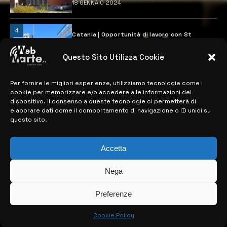
18 GENNAIO 2024
4
Catania | Opportunità di lavoro con St
Microelectronics: centinaia di assunzioni
previste
Questo Sito Utilizza Cookie
28 MARZO 2024
Per fornire le migliori esperienze, utilizziamo tecnologie come i
cookie per memorizzare e/o accedere alle informazioni del
MAPPA DEL SITO
dispositivo. Il consenso a queste tecnologie ci permetterà di
elaborare dati come il comportamento di navigazione o ID unici su
questo sito.
> NOTIZIE
> EDIZIONI LOCALI
Accetta
> CONTATTI
Nega
> INFO
Preferenze
Cookie Policy