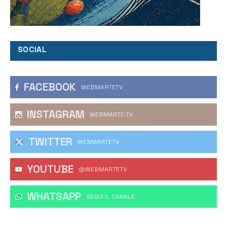
SOCIAL
FACEBOOK
WEBMARTETV
INSTAGRAM
WEBMARTE.TV
TWITTER
WEBMARTETV
YOUTUBE
@WEBMARTETV
WHATSAPP
‎SEGUI IL CANALE