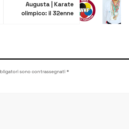
Augusta | Karate
olimpico: il 32enne
Federico Pizzo
acquisisce il titolo di
cintura nera 5° Dan
bligatori sono contrassegnati
*