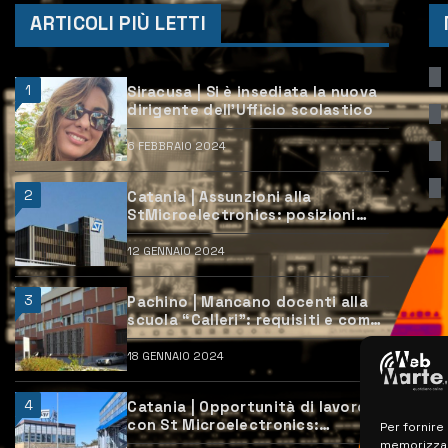
ARTICOLI PIÙ LETTI
1
Siracusa | Si è insediata la nuova
dirigente dell’Ufficio scolastico
6 FEBBRAIO 2024
2
Catania | Assunzioni alla
StMicroelectronics: posizioni
aperte e come candidarsi
12 GENNAIO 2024
3
Pachino | Mancano docenti alla
scuola “Calleri”: requisiti e come
candidarsi
18 GENNAIO 2024
4
Catania | Opportunità di lavoro
con St Microelectronics:
Per fornire
centinaia di assunzioni previste
memorizzare