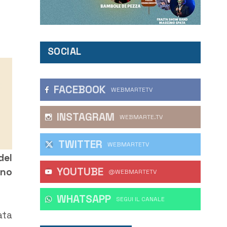
SOCIAL
FACEBOOK
WEBMARTETV
INSTAGRAM
WEBMARTE.TV
TWITTER
WEBMARTETV
del
YOUTUBE
ono
@WEBMARTETV
WHATSAPP
‎SEGUI IL CANALE
ata