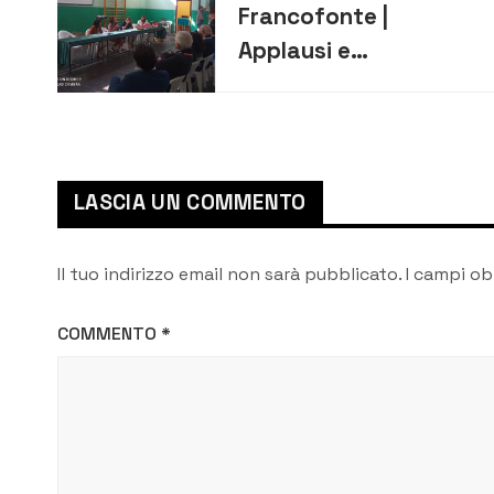
Francofonte |
Applausi e
commozione in
ricordo di Libero
Grassi
LASCIA UN COMMENTO
Il tuo indirizzo email non sarà pubblicato.
I campi ob
COMMENTO
*