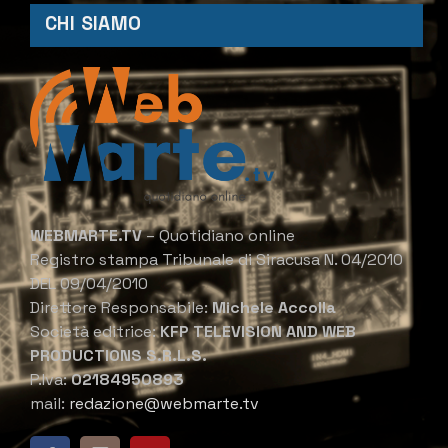
CHI SIAMO
WEBMARTE.TV
– Quotidiano online
Registro stampa Tribunale di Siracusa N. 04/2010
DEL 09/04/2010
Direttore Responsabile:
Michele Accolla
Società editrice:
KFP TELEVISION AND WEB
PRODUCTIONS S.R.L.S.
P.Iva:
02184950893
mail:
redazione@webmarte.tv