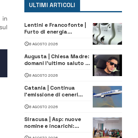
ULTIMI ARTICOLI
 in
Lentini e Francofonte |
sul
Furto di energia
elettrica, denunciate 4
8 AGOSTO 2026
persone
Augusta | Chiesa Madre:
domani l’ultimo saluto ad
Alessandro Sicuso,
8 AGOSTO 2026
morto in un incidente
stradale
Catania | Continua
l’emissione di ceneri
dall’Etna. Sospese le
8 AGOSTO 2026
attività all’aeroporto di
Fontanarossa
Siracusa | Asp: nuove
nomine e incarichi:
Mazzola al Laboratorio
8 AGOSTO 2026