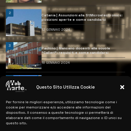
2
Catania | Assunzioni alla StMicroelectronics:
posizioni aperte e come candidarsi
12 GENNAIO 2024
3
Pachino | Mancano docenti alla scuola
“Calleri”: requisiti e come candidarsi
18 GENNAIO 2024
4
Catania | Opportunità di lavoro con St
Microelectronics: centinaia di assunzioni
Questo Sito Utilizza Cookie
previste
28 MARZO 2024
Per fornire le migliori esperienze, utilizziamo tecnologie come i
cookie per memorizzare e/o accedere alle informazioni del
dispositivo. Il consenso a queste tecnologie ci permetterà di
elaborare dati come il comportamento di navigazione o ID unici su
MAPPA DEL SITO
questo sito.