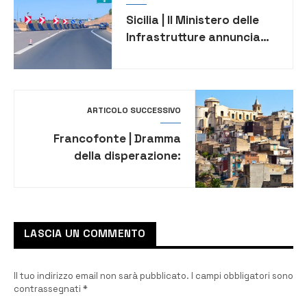
Sicilia | Il Ministero delle
Infrastrutture annuncia
investimenti straordinari
da 75mld per Calabria e
Sicilia
ARTICOLO SUCCESSIVO
Francofonte | Dramma
della disperazione:
giovane donna si getta nel
vuoto dopo aver lanciato
le due bambine
LASCIA UN COMMENTO
Il tuo indirizzo email non sarà pubblicato.
I campi obbligatori sono
contrassegnati
*