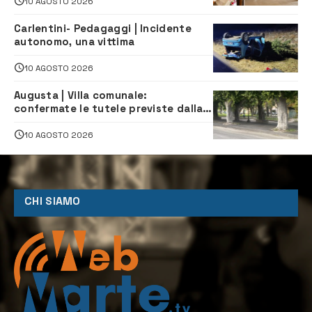
indipendenza
10 AGOSTO 2026
Carlentini- Pedagaggi | Incidente
autonomo, una vittima
10 AGOSTO 2026
Augusta | Villa comunale:
confermate le tutele previste dalla
Soprintendenza
10 AGOSTO 2026
CHI SIAMO