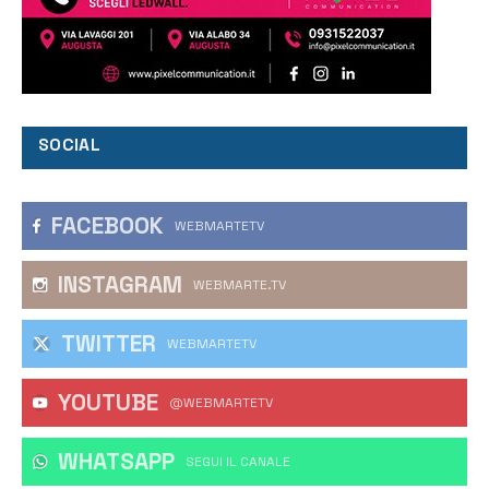
SOCIAL
FACEBOOK
WEBMARTETV
INSTAGRAM
WEBMARTE.TV
TWITTER
WEBMARTETV
YOUTUBE
@WEBMARTETV
WHATSAPP
‎SEGUI IL CANALE