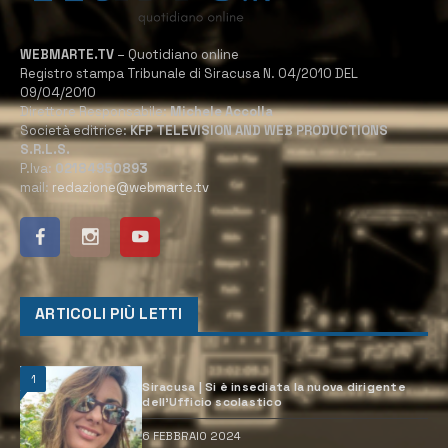
WEBMARTE.TV
– Quotidiano online
Registro stampa Tribunale di Siracusa N. 04/2010 DEL
09/04/2010
Direttore Responsabile:
Michele Accolla
Società editrice:
KFP TELEVISION AND WEB PRODUCTIONS
S.R.L.S.
P.Iva:
02184950893
mail:
redazione@webmarte.tv
ARTICOLI PIÙ LETTI
1
Siracusa | Si è insediata la nuova dirigente
dell’Ufficio scolastico
6 FEBBRAIO 2024