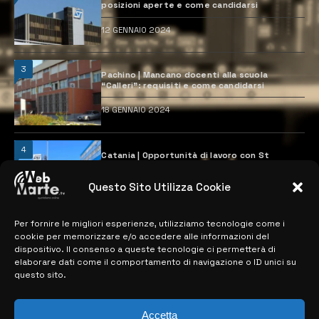
posizioni aperte e come candidarsi
12 GENNAIO 2024
3
Pachino | Mancano docenti alla scuola
“Calleri”: requisiti e come candidarsi
18 GENNAIO 2024
4
Catania | Opportunità di lavoro con St
Microelectronics: centinaia di assunzioni
previste
Questo Sito Utilizza Cookie
28 MARZO 2024
Per fornire le migliori esperienze, utilizziamo tecnologie come i
cookie per memorizzare e/o accedere alle informazioni del
MAPPA DEL SITO
dispositivo. Il consenso a queste tecnologie ci permetterà di
elaborare dati come il comportamento di navigazione o ID unici su
questo sito.
> NOTIZIE
> EDIZIONI LOCALI
Accetta