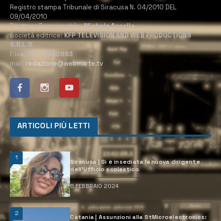
Registro stampa Tribunale di Siracusa N. 04/2010 DEL
09/04/2010
Direttore Responsabile:
Michele Accolla
Società editrice:
KFP TELEVISION AND WEB PRODUCTIONS
S.R.L.S.
P.Iva:
02184950893
mail:
redazione@webmarte.tv
ARTICOLI PIÙ LETTI
1
Siracusa | Si è insediata la nuova dirigente
dell’Ufficio scolastico
6 FEBBRAIO 2024
2
Catania | Assunzioni alla StMicroelectronics: