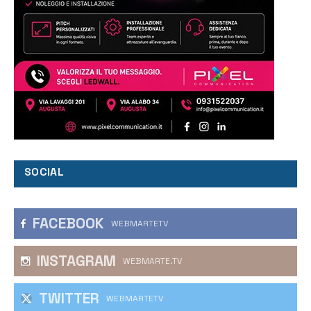
SOCIAL
FACEBOOK
WEBMARTETV
INSTAGRAM
WEBMARTE.TV
TWITTER
WEBMARTETV