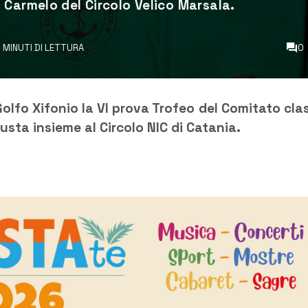
 Carmelo del Circolo Velico Marsala.
1 MINUTI DI LETTURA
0
olfo Xifonio la VI prova Trofeo del Comitato cla
sta insieme al Circolo NIC di Catania.