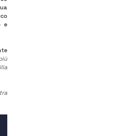
qua
ico
o e
nte
più
lia
tra