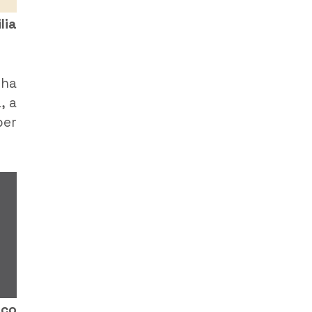
lia
 ha
, a
per
ico