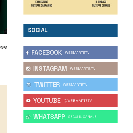
SOCIAL
sse
FACEBOOK
WEBMARTETV
INSTAGRAM
WEBMARTE.TV
TWITTER
WEBMARTETV
YOUTUBE
@WEBMARTETV
WHATSAPP
‎SEGUI IL CANALE