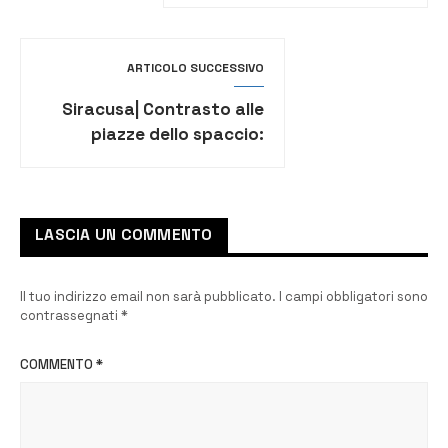
31enne
ARTICOLO SUCCESSIVO
Siracusa| Contrasto alle
piazze dello spaccio:
controlli mirati al parco
Robinson e via Italia 103
LASCIA UN COMMENTO
Il tuo indirizzo email non sarà pubblicato.
I campi obbligatori sono
contrassegnati
*
COMMENTO
*