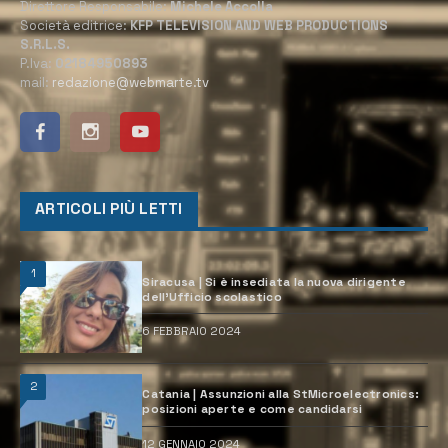
Direttore Responsabile:
Michele Accolla
Società editrice:
KFP TELEVISION AND WEB PRODUCTIONS
S.R.L.S.
P.Iva:
02184950893
mail:
redazione@webmarte.tv
ARTICOLI PIÙ LETTI
1
Siracusa | Si è insediata la nuova dirigente
dell’Ufficio scolastico
6 FEBBRAIO 2024
2
Catania | Assunzioni alla StMicroelectronics:
posizioni aperte e come candidarsi
12 GENNAIO 2024