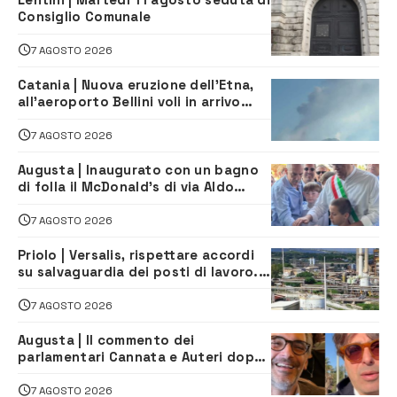
Consiglio Comunale
7 AGOSTO 2026
Catania | Nuova eruzione dell’Etna,
all’aeroporto Bellini voli in arrivo
dirottati
7 AGOSTO 2026
Augusta | Inaugurato con un bagno
di folla il McDonald’s di via Aldo
Moro
7 AGOSTO 2026
Priolo | Versalis, rispettare accordi
su salvaguardia dei posti di lavoro. Il
sindaco scrive alla società
7 AGOSTO 2026
Augusta | Il commento dei
parlamentari Cannata e Auteri dopo
la firma del contatto per il
depuratore
7 AGOSTO 2026