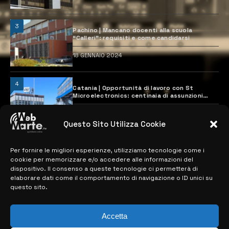
3
Pachino | Mancano docenti alla scuola
“Calleri”: requisiti e come candidarsi
18 GENNAIO 2024
4
Catania | Opportunità di lavoro con St
Microelectronics: centinaia di assunzioni
previste
28 MARZO 2024
Questo Sito Utilizza Cookie
Per fornire le migliori esperienze, utilizziamo tecnologie come i
MAPPA DEL SITO
cookie per memorizzare e/o accedere alle informazioni del
dispositivo. Il consenso a queste tecnologie ci permetterà di
> NOTIZIE
elaborare dati come il comportamento di navigazione o ID unici su
questo sito.
> EDIZIONI LOCALI
> CONTATTI
Accetta