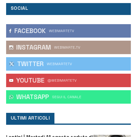
SOCIAL
FACEBOOK
WEBMARTETV
INSTAGRAM
WEBMARTE.TV
TWITTER
WEBMARTETV
YOUTUBE
@WEBMARTETV
WHATSAPP
‎SEGUI IL CANALE
ULTIMI ARTICOLI
Lentini | Martedì 11 agosto seduta di