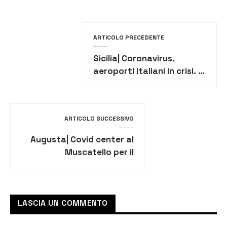
ARTICOLO PRECEDENTE
Sicilia| Coronavirus,
aeroporti italiani in crisi. A
rischio i redditi dei
lavoratori dell’Handling
ARTICOLO SUCCESSIVO
Augusta| Covid center al
Muscatello per il
responsabile del
Tdm,Tringali: scelta
sbagliata
LASCIA UN COMMENTO