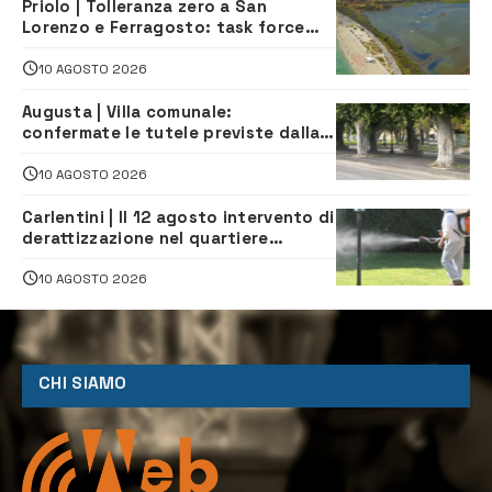
Priolo | Tolleranza zero a San
Lorenzo e Ferragosto: task force
contro degrado e caos sul litorale,
navette gratuite
10 AGOSTO 2026
Augusta | Villa comunale:
confermate le tutele previste dalla
Soprintendenza
10 AGOSTO 2026
Carlentini | Il 12 agosto intervento di
derattizzazione nel quartiere
Santuzzi
10 AGOSTO 2026
CHI SIAMO