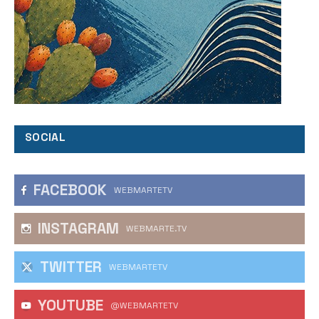
SOCIAL
FACEBOOK
WEBMARTETV
INSTAGRAM
WEBMARTE.TV
TWITTER
WEBMARTETV
YOUTUBE
@WEBMARTETV