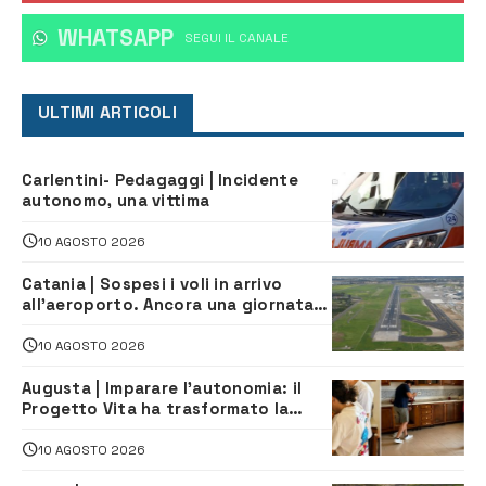
WHATSAPP
‎SEGUI IL CANALE
ULTIMI ARTICOLI
Carlentini- Pedagaggi | Incidente
autonomo, una vittima
10 AGOSTO 2026
Catania | Sospesi i voli in arrivo
all’aeroporto. Ancora una giornata
di disagi per i viaggiatori
10 AGOSTO 2026
Augusta | Imparare l’autonomia: il
Progetto Vita ha trasformato la
quotidianità in una palestra di
indipendenza
10 AGOSTO 2026