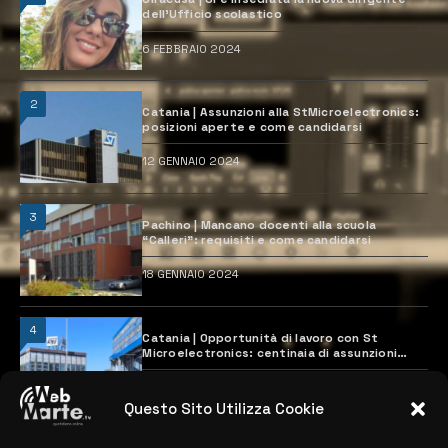
dell’Ufficio scolastico
6 FEBBRAIO 2024
2
Catania | Assunzioni alla StMicroelectronics:
posizioni aperte e come candidarsi
12 GENNAIO 2024
3
Pachino | Mancano docenti alla scuola
“Calleri”: requisiti e come candidarsi
18 GENNAIO 2024
4
Catania | Opportunità di lavoro con St
Microelectronics: centinaia di assunzioni
previste
28 MARZO 2024
Questo Sito Utilizza Cookie