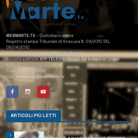
WEBMARTE.TV
– Quotidiano online
Registro stampa Tribunale di Siracusa N. 04/2010 DEL
09/04/2010
Direttore Responsabile:
Michele Accolla
Società editrice:
KFP TELEVISION AND WEB PRODUCTIONS
S.R.L.S.
P.Iva:
02184950893
mail:
redazione@webmarte.tv
ARTICOLI PIÙ LETTI
1
Siracusa | Si è insediata la nuova dirigente