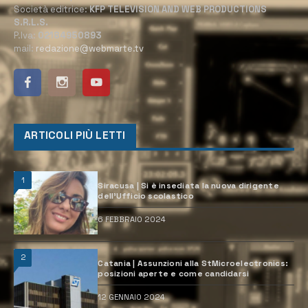
Società editrice:
KFP TELEVISION AND WEB PRODUCTIONS
S.R.L.S.
P.Iva:
02184950893
mail:
redazione@webmarte.tv
ARTICOLI PIÙ LETTI
1
Siracusa | Si è insediata la nuova dirigente
dell’Ufficio scolastico
6 FEBBRAIO 2024
2
Catania | Assunzioni alla StMicroelectronics:
posizioni aperte e come candidarsi
12 GENNAIO 2024