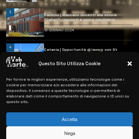
3
Pachino | Mancano docenti alla scuola
“Calleri”: requisiti e come candidarsi
18 GENNAIO 2024
4
Catania | Opportunità di lavoro con St
Microelectronics: centinaia di assunzioni
previste
Questo Sito Utilizza Cookie
28 MARZO 2024
Per fornire le migliori esperienze, utilizziamo tecnologie come i
cookie per memorizzare e/o accedere alle informazioni del
MAPPA DEL SITO
dispositivo. Il consenso a queste tecnologie ci permetterà di
elaborare dati come il comportamento di navigazione o ID unici su
questo sito.
> NOTIZIE
> EDIZIONI LOCALI
Accetta
> CONTATTI
Nega