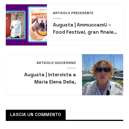
ARTICOLO PRECEDENTE
Augusta | AmmuccamU –
Food Festival, gran finale
con lo chef stellato
Massimo Tringali
ARTICOLO SUCCESSIVO
Augusta | Intervista a
Maria Elena Delia,
portavoce della Global
Sumud Flotilla in partenza
per Gaza [VIDEO]
LASCIA UN COMMENTO