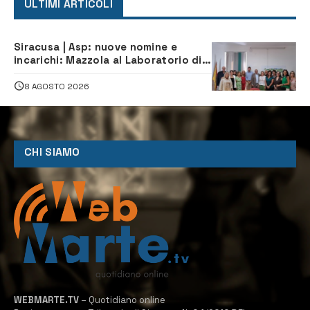
ULTIMI ARTICOLI
Siracusa | Asp: nuove nomine e
incarichi: Mazzola al Laboratorio di
Sanità pubblica, Matteliano al
Servizio Legale
8 AGOSTO 2026
CHI SIAMO
WEBMARTE.TV
– Quotidiano online