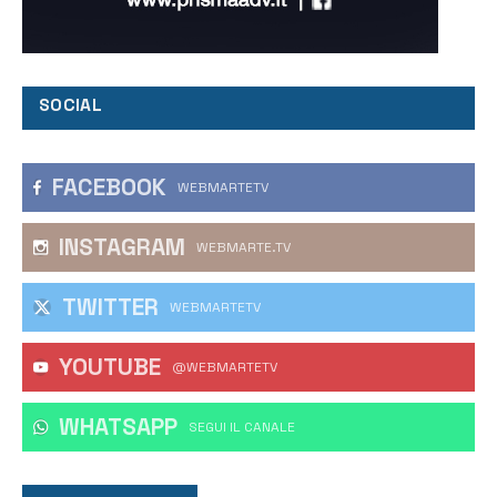
SOCIAL
FACEBOOK
WEBMARTETV
INSTAGRAM
WEBMARTE.TV
TWITTER
WEBMARTETV
YOUTUBE
@WEBMARTETV
WHATSAPP
‎SEGUI IL CANALE