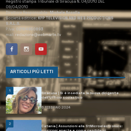
Registro stampa Tribunale di Siracusa N. 04/2010 DEL
09/04/2010
Direttore Responsabile:
Michele Accolla
Società editrice:
KFP TELEVISION AND WEB PRODUCTIONS
S.R.L.S.
P.Iva:
02184950893
mail:
redazione@webmarte.tv
ARTICOLI PIÙ LETTI
1
Siracusa | Si è insediata la nuova dirigente
dell’Ufficio scolastico
6 FEBBRAIO 2024
2
Catania | Assunzioni alla StMicroelectronics:
posizioni aperte e come candidarsi