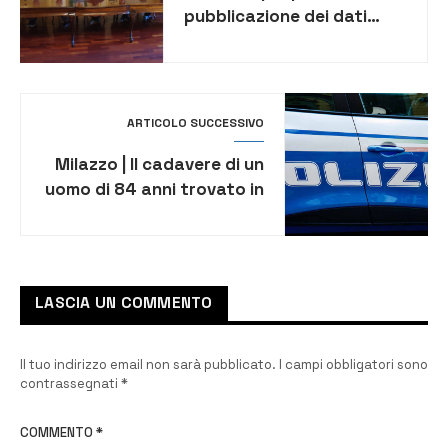
pubblicazione dei dati
sulla qualità dell’aria, il
sindaco di Augusta
denuncia Ecomac [VIDEO]
ARTICOLO SUCCESSIVO
Milazzo | Il cadavere di un
uomo di 84 anni trovato in
due sacchi di plastica
LASCIA UN COMMENTO
Il tuo indirizzo email non sarà pubblicato.
I campi obbligatori sono
contrassegnati
*
COMMENTO
*