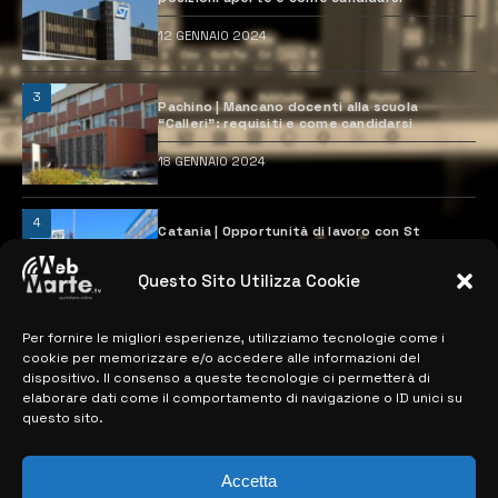
12 GENNAIO 2024
3
Pachino | Mancano docenti alla scuola
“Calleri”: requisiti e come candidarsi
18 GENNAIO 2024
4
Catania | Opportunità di lavoro con St
Microelectronics: centinaia di assunzioni
previste
Questo Sito Utilizza Cookie
28 MARZO 2024
Per fornire le migliori esperienze, utilizziamo tecnologie come i
cookie per memorizzare e/o accedere alle informazioni del
MAPPA DEL SITO
dispositivo. Il consenso a queste tecnologie ci permetterà di
elaborare dati come il comportamento di navigazione o ID unici su
questo sito.
> NOTIZIE
> EDIZIONI LOCALI
Accetta