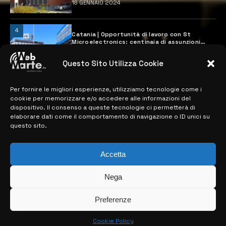
18 GENNAIO 2024
4
Catania | Opportunità di lavoro con St
Microelectronics: centinaia di assunzioni
previste
28 MARZO 2024
Questo Sito Utilizza Cookie
Per fornire le migliori esperienze, utilizziamo tecnologie come i
MAPPA DEL SITO
cookie per memorizzare e/o accedere alle informazioni del
dispositivo. Il consenso a queste tecnologie ci permetterà di
elaborare dati come il comportamento di navigazione o ID unici su
> NOTIZIE
questo sito.
> EDIZIONI LOCALI
Accetta
> CONTATTI
Nega
> INFO
Preferenze
Cookie Policy