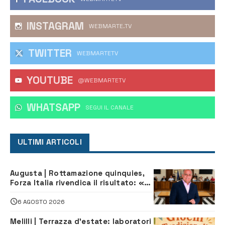
INSTAGRAM
WEBMARTE.TV
TWITTER
WEBMARTETV
YOUTUBE
@WEBMARTETV
WHATSAPP
‎SEGUI IL CANALE
ULTIMI ARTICOLI
Augusta | Rottamazione quinquies,
Forza Italia rivendica il risultato: «La
proposta è nostra»
6 AGOSTO 2026
Melilli | Terrazza d’estate: laboratori