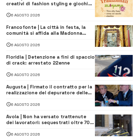
creativi di fashion styling e giochi
tradizionali di Zuimama, ecco come
iscriversi
6 AGOSTO 2026
Francofonte | La città in festa, la
comunità si affida alla Madonna
della Neve tra fede e tradizione
6 AGOSTO 2026
Floridia | Detenzione a fini di spaccio
di crack: arrestato 22enne
6 AGOSTO 2026
Augusta | Firmato il contratto per la
realizzazione del depuratore delle
acque reflue
6 AGOSTO 2026
Avola | Non ha versato trattenute
dei lavoratori: sequestrati oltre 700
mila euro a imprenditore della
climatizzazione
6 AGOSTO 2026