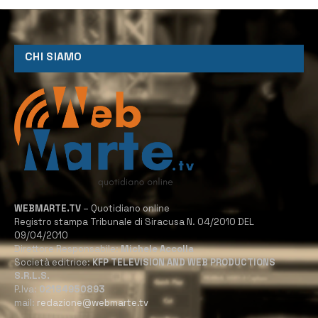
CHI SIAMO
WEBMARTE.TV
– Quotidiano online
Registro stampa Tribunale di Siracusa N. 04/2010 DEL
09/04/2010
Direttore Responsabile:
Michele Accolla
Società editrice:
KFP TELEVISION AND WEB PRODUCTIONS
S.R.L.S.
P.Iva:
02184950893
mail:
redazione@webmarte.tv