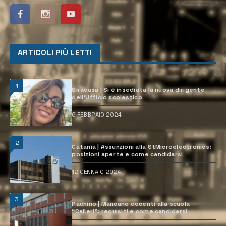
ARTICOLI PIÙ LETTI
1
Siracusa | Si è insediata la nuova dirigente
dell’Ufficio scolastico
6 FEBBRAIO 2024
2
Catania | Assunzioni alla StMicroelectronics:
posizioni aperte e come candidarsi
12 GENNAIO 2024
3
Pachino | Mancano docenti alla scuola
“Calleri”: requisiti e come candidarsi