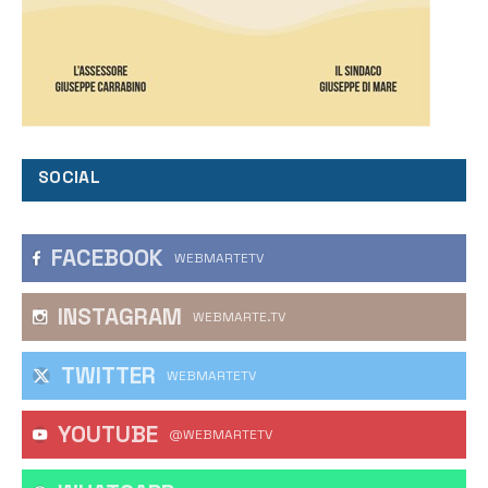
SOCIAL
FACEBOOK
WEBMARTETV
INSTAGRAM
WEBMARTE.TV
TWITTER
WEBMARTETV
YOUTUBE
@WEBMARTETV