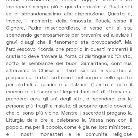
impegnarci sempre più in questa prossimità. Guai a noi
se ci abbandonassimo alla disperazione. Questo è,
invece, il momento della rinnovata fiducia verso il
Signore, Padre misericordioso, e verso chi si sta
spendendo generosamente per prevenire ed alleviare i
gravi disagi che il fenomeno sta provocando“. Ma
l’arcivescovo ricorda che proprio in questi momenti il
cristiano deve trovare la forza di distinguersi: “Cristo,
sotto le sembianze del buon Samaritano, continua
attraverso la Chiesa e i tanti sanitari e volontari a
piegarsi sui fratelli sofferenti nel corpo e nello spirito
per aiutarli a guarire e a rialzarsi. Questo è pure il
momento di riscoprire i legami familiari, di ritornare a
prenderci cura gli uni degli altri, di spenderci per le
persone più fragili e malate, di scoprire quelle povertà
che ci sono più vicine. Mentre i sacerdoti pregano la
Liturgia delle ore e celebrano la Messa non con il
popolo, ma per il popolo, come è già nel loro ministero,
e i nostri monasteri e le comunità religiose