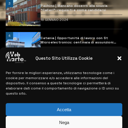
3
Pachino | Mancano docenti alla scuola
“Calleri”: requisiti e come candidarsi
18 GENNAIO 2024
4
Catania | Opportunità di lavoro con St
Microelectronics: centinaia di assunzioni
previste
28 MARZO 2024
Questo Sito Utilizza Cookie
Per fornire le migliori esperienze, utilizziamo tecnologie come i
MAPPA DEL SITO
cookie per memorizzare e/o accedere alle informazioni del
dispositivo. Il consenso a queste tecnologie ci permetterà di
> NOTIZIE
elaborare dati come il comportamento di navigazione o ID unici su
questo sito.
> EDIZIONI LOCALI
> CONTATTI
Accetta
> INFO
Nega