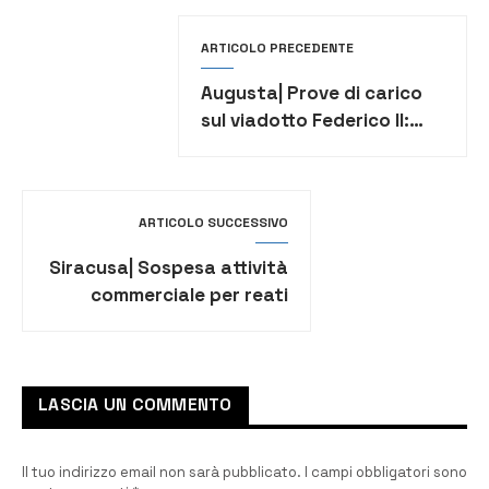
ARTICOLO PRECEDENTE
Augusta| Prove di carico
sul viadotto Federico II:
sabato chiusura al traffico
veicolare
ARTICOLO SUCCESSIVO
Siracusa| Sospesa attività
commerciale per reati
perpetrati
LASCIA UN COMMENTO
Il tuo indirizzo email non sarà pubblicato.
I campi obbligatori sono