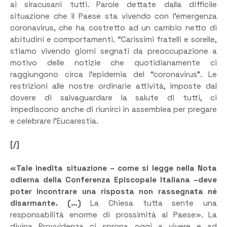
ai siracusani tutti. Parole dettate dalla difficile
situazione che il Paese sta vivendo con l’emergenza
coronavirus, che ha costretto ad un cambio netto di
abitudini e comportamenti. “Carissimi fratelli e sorelle,
stiamo vivendo giorni segnati da preoccupazione a
motivo delle notizie che quotidianamente ci
raggiungono circa l’epidemia del “coronavirus”. Le
restrizioni alle nostre ordinarie attività, imposte dal
dovere di salvaguardare la salute di tutti, ci
impediscono anche di riunirci in assemblea per pregare
e celebrare l’Eucarestia.
[/]
«Tale inedita situazione – come si legge nella Nota
odierna della Conferenza Episcopale Italiana –deve
poter incontrare una risposta non rassegnata né
disarmante. (…)
La Chiesa tutta sente una
responsabilità enorme di prossimità al Paese». La
divina Provvidenza ci sprona oggi a vivere e ad