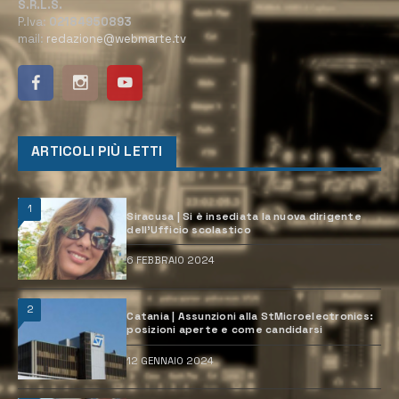
S.R.L.S.
P.Iva:
02184950893
mail:
redazione@webmarte.tv
ARTICOLI PIÙ LETTI
1
Siracusa | Si è insediata la nuova dirigente
dell’Ufficio scolastico
6 FEBBRAIO 2024
2
Catania | Assunzioni alla StMicroelectronics:
posizioni aperte e come candidarsi
12 GENNAIO 2024