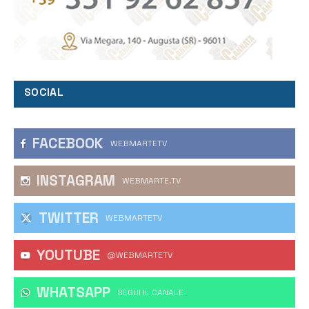
SOCIAL
FACEBOOK
WEBMARTETV
INSTAGRAM
WEBMARTE.TV
TWITTER
WEBMARTETV
YOUTUBE
@WEBMARTETV
WHATSAPP
‎SEGUI IL CANALE