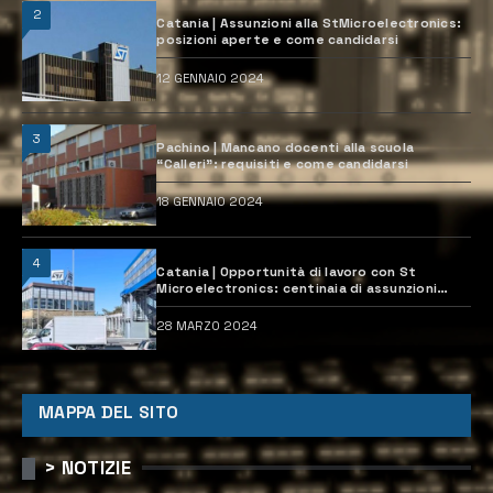
2
Catania | Assunzioni alla StMicroelectronics:
posizioni aperte e come candidarsi
12 GENNAIO 2024
3
Pachino | Mancano docenti alla scuola
“Calleri”: requisiti e come candidarsi
18 GENNAIO 2024
4
Catania | Opportunità di lavoro con St
Microelectronics: centinaia di assunzioni
previste
28 MARZO 2024
MAPPA DEL SITO
> NOTIZIE