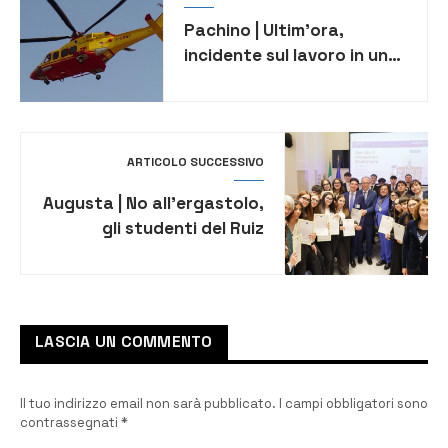
Pachino | Ultim’ora,
incidente sul lavoro in un
cantiere: operaio cade da
un ponteggio
ARTICOLO SUCCESSIVO
Augusta | No all’ergastolo,
gli studenti del Ruiz
Trionfano a Montecitorio
LASCIA UN COMMENTO
Il tuo indirizzo email non sarà pubblicato.
I campi obbligatori sono
contrassegnati
*