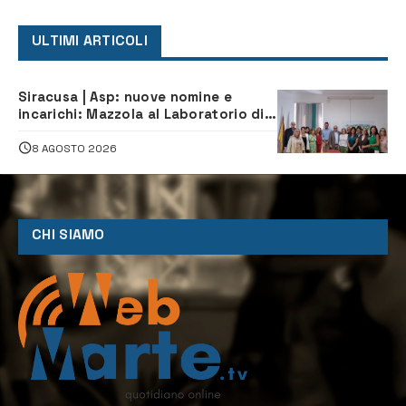
ULTIMI ARTICOLI
Siracusa | Asp: nuove nomine e
incarichi: Mazzola al Laboratorio di
Sanità pubblica, Matteliano al
Servizio Legale
8 AGOSTO 2026
CHI SIAMO