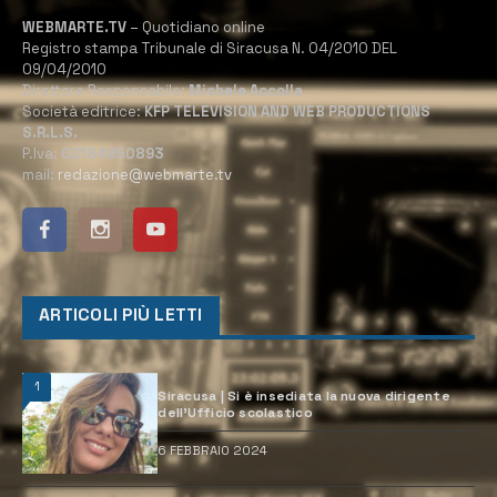
WEBMARTE.TV
– Quotidiano online
Registro stampa Tribunale di Siracusa N. 04/2010 DEL
09/04/2010
Direttore Responsabile:
Michele Accolla
Società editrice:
KFP TELEVISION AND WEB PRODUCTIONS
S.R.L.S.
P.Iva:
02184950893
mail:
redazione@webmarte.tv
ARTICOLI PIÙ LETTI
1
Siracusa | Si è insediata la nuova dirigente
dell’Ufficio scolastico
6 FEBBRAIO 2024