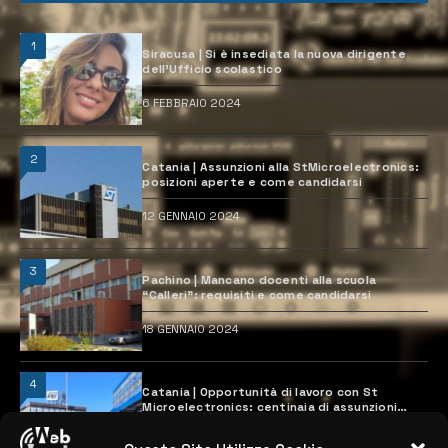
1
Siracusa | Si è insediata la nuova dirigente
dell’Ufficio scolastico
6 FEBBRAIO 2024
2
Catania | Assunzioni alla StMicroelectronics:
posizioni aperte e come candidarsi
12 GENNAIO 2024
3
Pachino | Mancano docenti alla scuola
“Calleri”: requisiti e come candidarsi
18 GENNAIO 2024
4
Catania | Opportunità di lavoro con St
Microelectronics: centinaia di assunzioni
previste
28 MARZO 2024