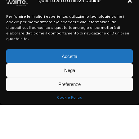
Questo Sito Utilizza Cookie
Per fornire le migliori esperienze, utilizziamo tecnologie come i
MAPPA DEL SITO
cookie per memorizzare e/o accedere alle informazioni del
dispositivo. Il consenso a queste tecnologie ci permetterà di
elaborare dati come il comportamento di navigazione o ID unici su
> NOTIZIE
questo sito.
> EDIZIONI LOCALI
Accetta
> CONTATTI
Nega
> INFO
Preferenze
Cookie Policy
© COPYRIGHT 2026:
KFP TELEVISION AND WEB PRODUCTIONS
S.R.L.S.
– P.IVA: 02184950893 – TUTTI I DIRITTI RISERVATI –