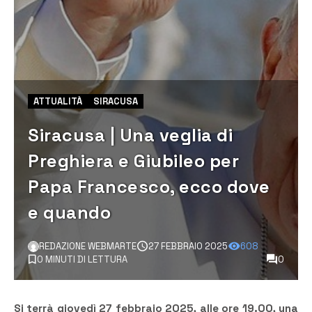
ATTUALITÀ
SIRACUSA
Siracusa | Una veglia di
Preghiera e Giubileo per
Papa Francesco, ecco dove
e quando
REDAZIONE WEBMARTE
27 FEBBRAIO 2025
608
0 MINUTI DI LETTURA
0
Si terrà giovedì 27 febbraio 2025, alle ore 19.00, una