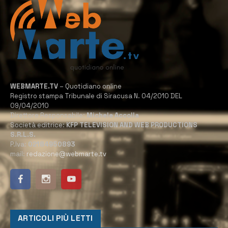
WEBMARTE.TV
– Quotidiano online
Registro stampa Tribunale di Siracusa N. 04/2010 DEL
09/04/2010
Direttore Responsabile:
Michele Accolla
Società editrice:
KFP TELEVISION AND WEB PRODUCTIONS
S.R.L.S.
P.Iva:
02184950893
mail:
redazione@webmarte.tv
ARTICOLI PIÙ LETTI