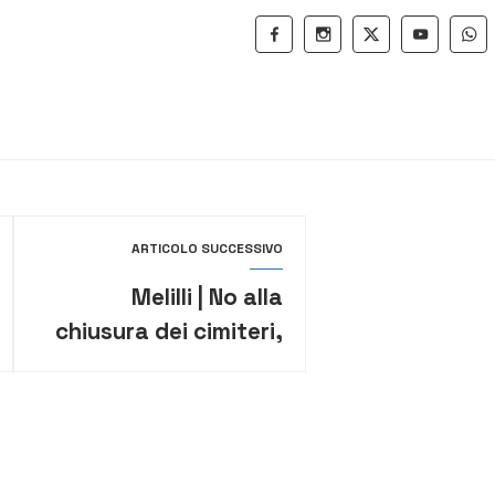
ARTICOLO SUCCESSIVO
Melilli | No alla
chiusura dei cimiteri,
Cannata: “La
comunità locale in
preda allo sconforto”