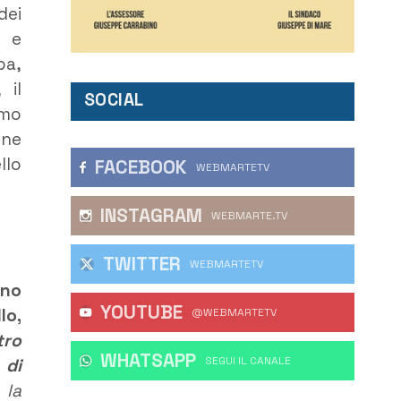
dei
o e
pa,
 il
SOCIAL
omo
ine
llo
FACEBOOK
WEBMARTETV
INSTAGRAM
WEBMARTE.TV
TWITTER
WEBMARTETV
no
YOUTUBE
lo,
@WEBMARTETV
tro
WHATSAPP
‎SEGUI IL CANALE
 di
 la