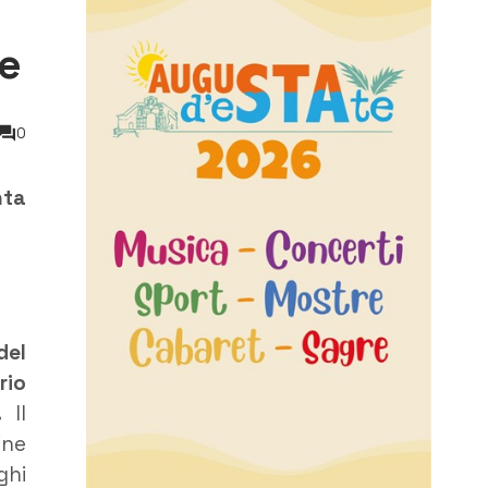
se
0
nta
del
rio
.
Il
ine
ghi