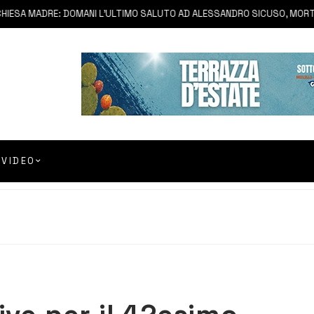
SA MADRE: DOMANI L’ULTIMO SALUTO AD ALESSANDRO SICUSO, MORTO IN
VIDEO