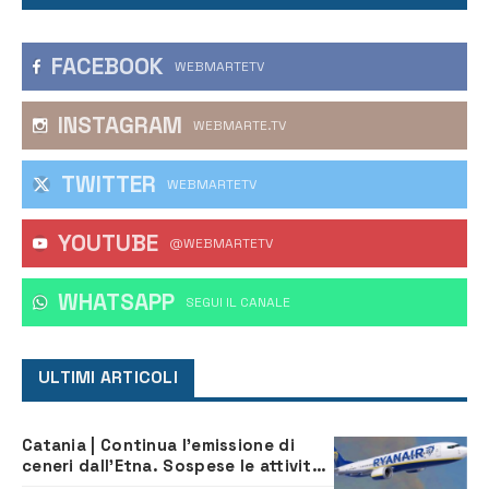
FACEBOOK
WEBMARTETV
INSTAGRAM
WEBMARTE.TV
TWITTER
WEBMARTETV
YOUTUBE
@WEBMARTETV
WHATSAPP
‎SEGUI IL CANALE
ULTIMI ARTICOLI
Catania | Continua l’emissione di
ceneri dall’Etna. Sospese le attività
all’aeroporto di Fontanarossa