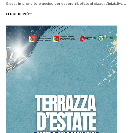
Grassi, imprenditore ucciso per essersi ribellato al pizzo. L’iniziativa è
organizzata dal Comune di Francofonte in collaborazione con “Addio
Pizzo- Catania”. Dalle ore ...
LEGGI DI PIÙ