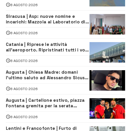
8 AGOSTO 2026
Siracusa | Asp: nuove nomine e
incarichi: Mazzola al Laboratorio di
Sanità pubblica, Matteliano al
Servizio Legale
8 AGOSTO 2026
Catania | Riprese le attività
all’aeroporto. Ripristinati tutti i voli
in arrivo e in partenza
8 AGOSTO 2026
Augusta | Chiesa Madre: domani
l’ultimo saluto ad Alessandro Sicuso,
morto in un incidente stradale
8 AGOSTO 2026
Augusta | Cartellone estivo, piazza
Fontana gremita per la serata
caraibica con Andrea Mojito
8 AGOSTO 2026
Lentini e Francofonte | Furto di