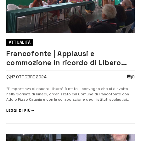
ATTUALITÀ
Francofonte | Applausi e
commozione in ricordo di Libero
Grassi
0
17 OTTOBRE 2024
“L’importanza di essere Libero” è stato il convegno che si è svolto
nella giornata di lunedì, organizzato dal Comune di Francofonte con
Addio Pizzo Catania e con la collaborazione degli istituti scolastici
francofontesi. L’evento si è tenuto in due appuntamenti separati; il
primo si è svolto nell’auditorium del Polivalente e ha coinvolto gli a...
LEGGI DI PIÙ