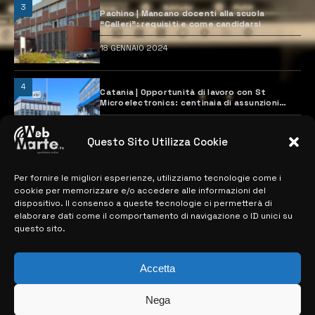
3
Pachino | Mancano docenti alla scuola
“Calleri”: requisiti e come candidarsi
18 GENNAIO 2024
4
Catania | Opportunità di lavoro con St
Microelectronics: centinaia di assunzioni
previste
28 MARZO 2024
Questo Sito Utilizza Cookie
Per fornire le migliori esperienze, utilizziamo tecnologie come i
MAPPA DEL SITO
cookie per memorizzare e/o accedere alle informazioni del
dispositivo. Il consenso a queste tecnologie ci permetterà di
> NOTIZIE
elaborare dati come il comportamento di navigazione o ID unici su
questo sito.
> EDIZIONI LOCALI
> CONTATTI
Accetta
> INFO
Nega