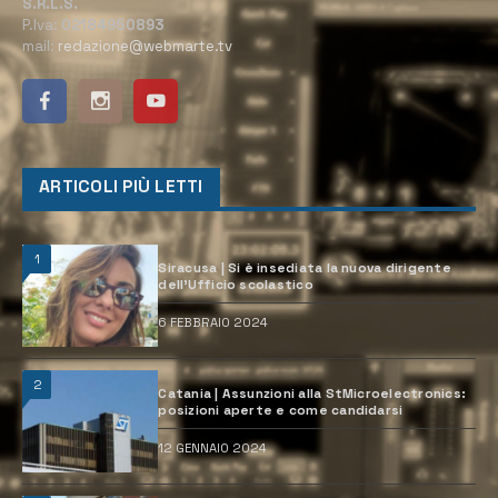
S.R.L.S.
P.Iva:
02184950893
mail:
redazione@webmarte.tv
ARTICOLI PIÙ LETTI
1
Siracusa | Si è insediata la nuova dirigente
dell’Ufficio scolastico
6 FEBBRAIO 2024
2
Catania | Assunzioni alla StMicroelectronics:
posizioni aperte e come candidarsi
12 GENNAIO 2024