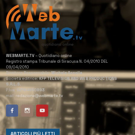
WEBMARTE.TV
– Quotidiano online
Registro stampa Tribunale di Siracusa N. 04/2010 DEL
09/04/2010
Direttore Responsabile:
Michele Accolla
Società editrice:
KFP TELEVISION AND WEB PRODUCTIONS
S.R.L.S.
P.Iva:
02184950893
mail:
redazione@webmarte.tv
ARTICOLI PIÙ LETTI