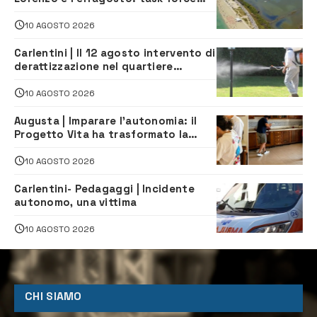
contro degrado e caos sul litorale,
navette gratuite
10 AGOSTO 2026
Carlentini | Il 12 agosto intervento di
derattizzazione nel quartiere
Santuzzi
10 AGOSTO 2026
Augusta | Imparare l’autonomia: il
Progetto Vita ha trasformato la
quotidianità in una palestra di
indipendenza
10 AGOSTO 2026
Carlentini- Pedagaggi | Incidente
autonomo, una vittima
10 AGOSTO 2026
CHI SIAMO