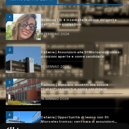
1
Siracusa | Si è insediata la nuova dirigente
dell’Ufficio scolastico
6 FEBBRAIO 2024
2
Catania | Assunzioni alla StMicroelectronics:
posizioni aperte e come candidarsi
12 GENNAIO 2024
3
Pachino | Mancano docenti alla scuola
“Calleri”: requisiti e come candidarsi
18 GENNAIO 2024
4
Catania | Opportunità di lavoro con St
Microelectronics: centinaia di assunzioni
previste