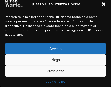
28 MARZO 2024
Questo Sito Utilizza Cookie
Per fornire le migliori esperienze, utilizziamo tecnologie come i
MAPPA DEL SITO
cookie per memorizzare e/o accedere alle informazioni del
dispositivo. Il consenso a queste tecnologie ci permetterà di
elaborare dati come il comportamento di navigazione o ID unici su
> NOTIZIE
questo sito.
> EDIZIONI LOCALI
Accetta
> CONTATTI
Nega
> INFO
Preferenze
Cookie Policy
© COPYRIGHT 2026:
KFP TELEVISION AND WEB PRODUCTIONS