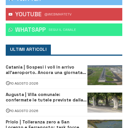
YOUTUBE
@WEBMARTETV
WHATSAPP
‎SEGUI IL CANALE
ULTIMI ARTICOLI
Catania | Sospesi i voli in arrivo
all’aeroporto. Ancora una giornata
di disagi per i viaggiatori
10 AGOSTO 2026
Augusta | Villa comunale:
confermate le tutele previste dalla
Soprintendenza
10 AGOSTO 2026
Priolo | Tolleranza zero a San
Lorenzo e Ferragosto: task force