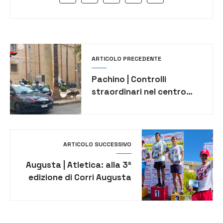
ARTICOLO PRECEDENTE
Pachino | Controlli
straordinari nel centro
storico, emesse sanzioni
per oltre 27 mila euro
ARTICOLO SUCCESSIVO
Augusta | Atletica: alla 3ª
edizione di Corri Augusta
la soddisfazione
dell’atleta augustano
Luigi Spinali