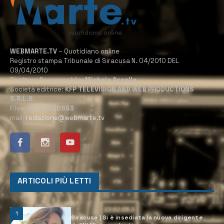
WEBMARTE.TV
– Quotidiano online
Registro stampa Tribunale di Siracusa N. 04/2010 DEL
09/04/2010
Direttore Responsabile:
Michele Accolla
Società editrice:
KFP TELEVISION AND WEB PRODUCTIONS
S.R.L.S.
P.Iva:
02184950893
mail:
redazione@webmarte.tv
ARTICOLI PIÙ LETTI
1
Siracusa | Si è insediata la nuova dirigente