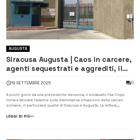
AUGUSTA
Siracusa Augusta | Caos in carcere,
agenti sequestrati e aggrediti, il
Cnpp denuncia: emergenza
0
19 SETTEMBRE 2025
ignorata
A pochi giorni da una precedente denuncia, il sindacato Fsa-Cnpp
torna a lanciare l’allarme sulla drammatica situazione delle carceri
siciliane, in particolare quelle di Siracusa e Augusta. La lettera,
indirizzata al ministro della Giustizia, al Capo del Dap e, per
conoscenza, alla presidente del Consiglio Giorgia Meloni e al ministro
LEGGI DI PIÙ
dell’Int...