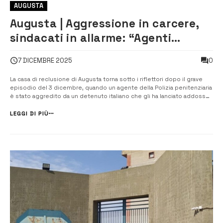
AUGUSTA
Augusta | Aggressione in carcere,
sindacati in allarme: “Agenti
lasciati soli di fronte alla violenza”
0
7 DICEMBRE 2025
La casa di reclusione di Augusta torna sotto i riflettori dopo il grave
episodio del 3 dicembre, quando un agente della Polizia penitenziaria
è stato aggredito da un detenuto italiano che gli ha lanciato addosso
dell’olio bollente. L’operatore, appena entrato in servizio, si era
avvicinato alla stanza detentiva richiamato dallo stesso recluso,...
LEGGI DI PIÙ