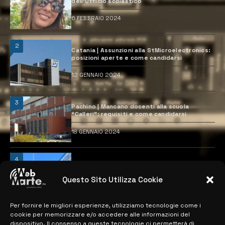
dell’Ufficio scolastico
6 FEBBRAIO 2024
2
Catania | Assunzioni alla StMicroelectronics:
posizioni aperte e come candidarsi
12 GENNAIO 2024
3
Pachino | Mancano docenti alla scuola
“Calleri”: requisiti e come candidarsi
18 GENNAIO 2024
4
Catania | Opportunità di lavoro con St
Microelectronics: centinaia di assunzioni
previste
Questo Sito Utilizza Cookie
28 MARZO 2024
Per fornire le migliori esperienze, utilizziamo tecnologie come i
cookie per memorizzare e/o accedere alle informazioni del
dispositivo. Il consenso a queste tecnologie ci permetterà di