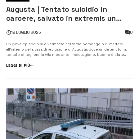
Augusta | Tentato suicidio in
carcere, salvato in extremis un
detenuto
0
19 LUGLIO 2025
Un grave episodio si è verificato nel tardo pomeriggio di martedì
all’interno della casa di reclusione di Augusta, dove un detenuto ha
tentato di togliersi la vita mediante impiccagione. L’uomo è stato
trovato privo di sensi, ma grazie alla rapidità e alla prontezza del
personale di Polizia penitenziaria è stato tratto in salvo. L’allarme è
LEGGI DI PIÙ
[&...