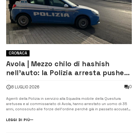
CRONACA
Avola | Mezzo chilo di hashish
nell’auto: la Polizia arresta pusher
e denuncia una donna
0
8 LUGLIO 2026
Agenti della Polizia in servizio alla Squadra mobile della Questura
aretusea e al commissariato di Avola, hanno arrestato un uomo di 35
anni, conosciuto alle forze dell’ordine perché già in passato accusato
di aver commesso reati in materia di stupefacenti, per detenzione ai
fini di spaccio di droga. Gli agenti, nel corso di predisposti serviz...
LEGGI DI PIÙ