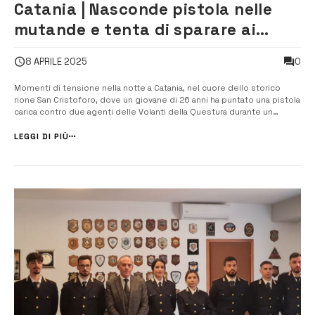
Catania | Nasconde pistola nelle
mutande e tenta di sparare ai
poliziotti: arrestato 26enne
0
8 APRILE 2025
Momenti di tensione nella notte a Catania, nel cuore dello storico
rione San Cristoforo, dove un giovane di 26 anni ha puntato una pistola
carica contro due agenti delle Volanti della Questura durante un
controllo stradale. La prontezza dei poliziotti ha evitato il peggio: uno
degli agenti è riuscito a immobilizzare il braccio armato del [&hel...
LEGGI DI PIÙ