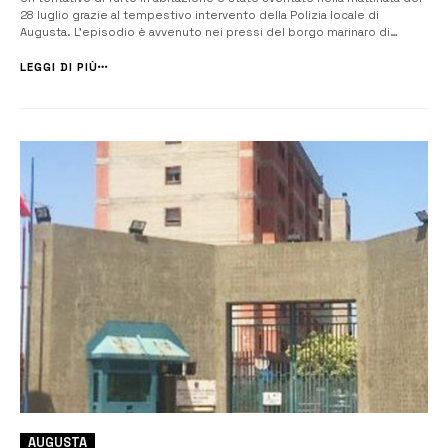
28 luglio grazie al tempestivo intervento della Polizia locale di
Augusta. L’episodio è avvenuto nei pressi del borgo marinaro di
Brucoli, dove due agenti, impegnati in un normale pattugliamento,
hanno notato due uomini sospetti scendere da un’auto parcheggiata.
LEGGI DI PIÙ
Ciò che h...
AUGUSTA