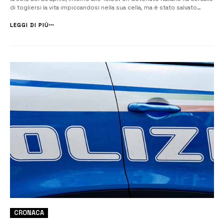
di togliersi la vita impiccandosi nella sua cella, ma è stato salvato
grazie all’intervento tempestivo del personale di Polizia penitenziaria.
A rendere nota la vicenda è stato il Sappe (S...
LEGGI DI PIÙ
CRONACA