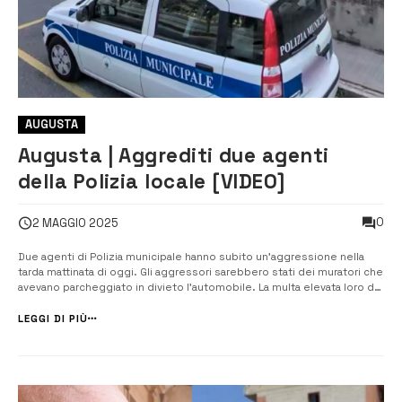
AUGUSTA
Augusta | Aggrediti due agenti
della Polizia locale [VIDEO]
0
2 MAGGIO 2025
Due agenti di Polizia municipale hanno subito un’aggressione nella
tarda mattinata di oggi. Gli aggressori sarebbero stati dei muratori che
avevano parcheggiato in divieto l’automobile. La multa elevata loro dai
Vigili ha fatto si che andassero in escandescenza finendo per inveire
contro gli uomini in divisa. Il grave fatto avrebbe richiesto l...
LEGGI DI PIÙ