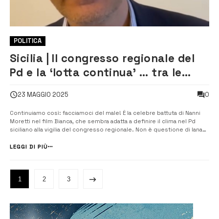
POLITICA
Sicilia | Il congresso regionale del
Pd e la ‘lotta continua’ … tra le
fazioni interne
0
23 MAGGIO 2025
Continuiamo così: facciamoci del male! È la celebre battuta di Nanni
Moretti nel film Bianca, che sembra adatta a definire il clima nel Pd
siciliano alla vigilia del congresso regionale. Non è questione di lana
caprina ma di sostanza, quella che è alla base della guerra feroce,
combattuta a colpi di ricorsi e dichiarazioni, che […]
LEGGI DI PIÙ
1
2
3