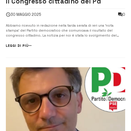
il Congresso cittadino del Pd
0
30 MAGGIO 2025
Abbiamo ricevuto in redazione nella tarda serata di ieri una ‘nota
stampa’ del Partito democratico che comunicava il risultato del
congresso cittadino. La notizia per noi è stata lo svolgimento del
congresso, del quale non era stata comunicata la data. Per chi come
noi ha commentato la rapidità con cui Fratelli d’Italia ha celebrato il
LEGGI DI PIÙ
[&helli...