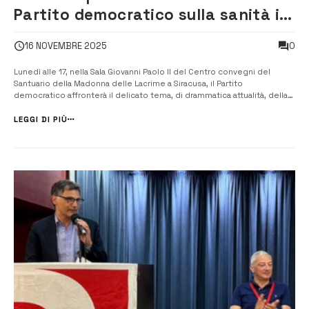
Partito democratico sulla sanità in
Sicilia
0
16 NOVEMBRE 2025
Lunedì alle 17, nella Sala Giovanni Paolo II del Centro convegni del
Santuario della Madonna delle Lacrime a Siracusa, il Partito
democratico affronterà il delicato tema, di drammatica attualità, della
sanità in Sicilia. “Liberiamo la Sicilia da corruzione, malaffare e
clientele” è il titolo dell’iniziativa, che vedrà la partecipazione di tutt...
LEGGI DI PIÙ