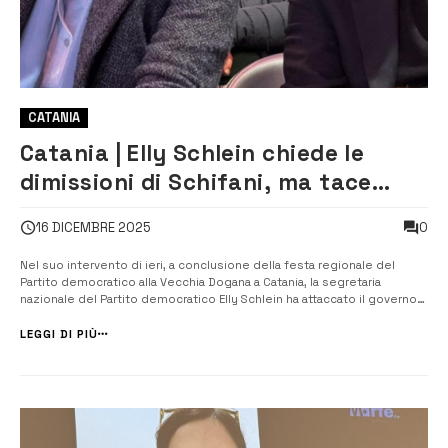
CATANIA
Catania | Elly Schlein chiede le
dimissioni di Schifani, ma tace
sullo scontro interno al Pd
0
16 DICEMBRE 2025
Nel suo intervento di ieri, a conclusione della festa regionale del
Partito democratico alla Vecchia Dogana a Catania, la segretaria
nazionale del Partito democratico Elly Schlein ha attaccato il governo
regionale e chiesto le dimissioni di Schifani per andare al voto. “Il
presidente della Regione Schifani non è nelle condizioni politiche per
LEGGI DI PIÙ
...