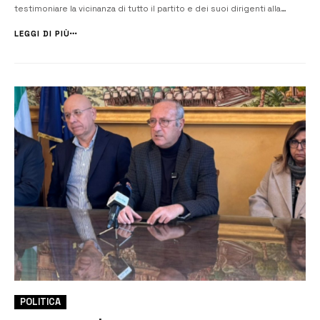
testimoniare la vicinanza di tutto il partito e dei suoi dirigenti alla
comunità niscemese, come ha spiegato il segretario regionale
Anthony Barbagallo nella sua relazione introduttiva. Al centro della
LEGGI DI PIÙ
riunione l’ennesimo s...
POLITICA