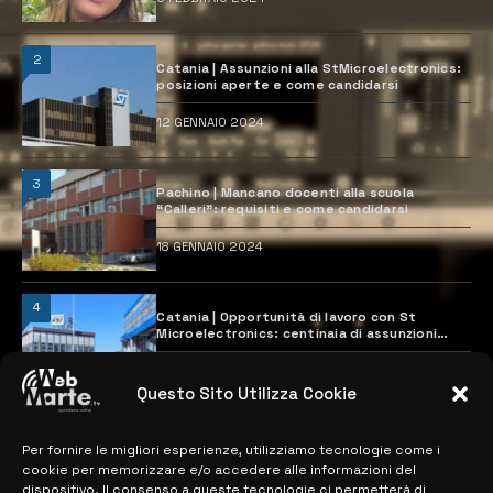
2
Catania | Assunzioni alla StMicroelectronics:
posizioni aperte e come candidarsi
12 GENNAIO 2024
3
Pachino | Mancano docenti alla scuola
“Calleri”: requisiti e come candidarsi
18 GENNAIO 2024
4
Catania | Opportunità di lavoro con St
Microelectronics: centinaia di assunzioni
previste
28 MARZO 2024
Questo Sito Utilizza Cookie
Per fornire le migliori esperienze, utilizziamo tecnologie come i
MAPPA DEL SITO
cookie per memorizzare e/o accedere alle informazioni del
dispositivo. Il consenso a queste tecnologie ci permetterà di