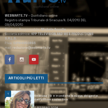
WEBMARTE.TV
– Quotidiano online
Registro stampa Tribunale di Siracusa N. 04/2010 DEL
09/04/2010
Direttore Responsabile:
Michele Accolla
Società editrice:
KFP TELEVISION AND WEB PRODUCTIONS
S.R.L.S.
P.Iva:
02184950893
mail:
redazione@webmarte.tv
ARTICOLI PIÙ LETTI
1
Siracusa | Si è insediata la nuova dirigente
dell’Ufficio scolastico
6 FEBBRAIO 2024