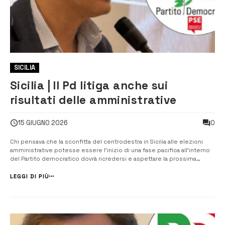
SICILIA
Sicilia | Il Pd litiga anche sui
risultati delle amministrative
0
15 GIUGNO 2026
Chi pensava che la sconfitta del centrodestra in Sicilia alle elezioni
amministrative potesse essere l’inizio di una fase pacifica all’interno
del Partito democratico dovrà ricredersi e aspettare la prossima
occasione. Neanche il risultato positivo della tornata elettorale, placa
infatti lo scontro tra le correnti interne, e il partito sicilia...
LEGGI DI PIÙ