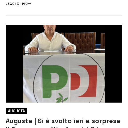
l’ufficialità dei risultati, che dovranno essere validati dal c...
LEGGI DI PIÙ
AUGUSTA
Augusta | Si è svolto ieri a sorpresa