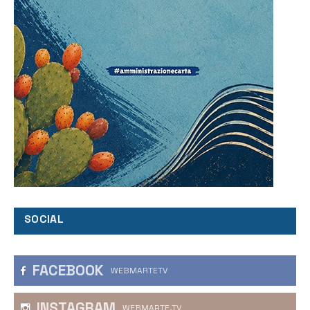
SOCIAL
FACEBOOK
WEBMARTETV
INSTAGRAM
WEBMARTE.TV