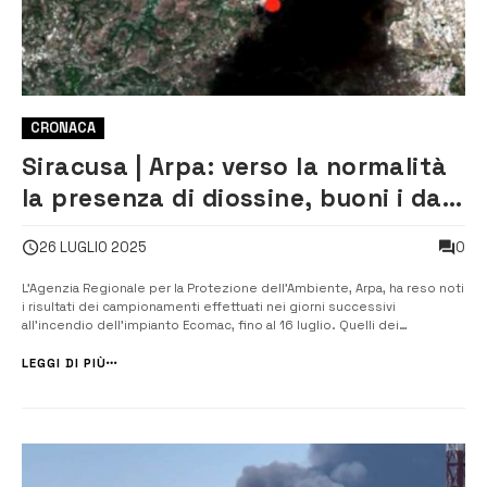
CRONACA
Siracusa | Arpa: verso la normalità
la presenza di diossine, buoni i dati
sull’inquinamento del suolo
0
26 LUGLIO 2025
L’Agenzia Regionale per la Protezione dell’Ambiente, Arpa, ha reso noti
i risultati dei campionamenti effettuati nei giorni successivi
all’incendio dell’impianto Ecomac, fino al 16 luglio. Quelli dei
campionamenti successivi saranno resi noti non appena disponibili.
Cala la presenza di diossina e furani a Melilli, tornata nella normalità...
LEGGI DI PIÙ