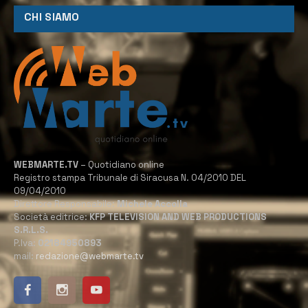
CHI SIAMO
WEBMARTE.TV
– Quotidiano online
Registro stampa Tribunale di Siracusa N. 04/2010 DEL
09/04/2010
Direttore Responsabile:
Michele Accolla
Società editrice:
KFP TELEVISION AND WEB PRODUCTIONS
S.R.L.S.
P.Iva:
02184950893
mail:
redazione@webmarte.tv