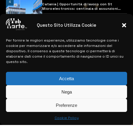
4
Catania | Opportunità di lavoro con St
Microelectronics: centinaia di assunzioni
previste
28 MARZO 2024
Questo Sito Utilizza Cookie
Per fornire le migliori esperienze, utilizziamo tecnologie come i
MAPPA DEL SITO
cookie per memorizzare e/o accedere alle informazioni del
dispositivo. Il consenso a queste tecnologie ci permetterà di
> NOTIZIE
elaborare dati come il comportamento di navigazione o ID unici su
questo sito.
> EDIZIONI LOCALI
> CONTATTI
Accetta
> INFO
Nega
Preferenze
Cookie Policy