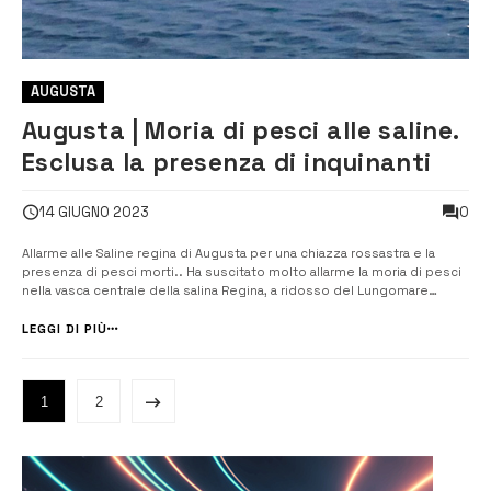
AUGUSTA
Augusta | Moria di pesci alle saline.
Esclusa la presenza di inquinanti
0
14 GIUGNO 2023
Allarme alle Saline regina di Augusta per una chiazza rossastra e la
presenza di pesci morti.. Ha suscitato molto allarme la moria di pesci
nella vasca centrale della salina Regina, a ridosso del Lungomare
Granatello, che ha riportato alla mente dei meno giovani quella ben più
importate di qualche decennio fa, quando lo specchio d’acqua
LEGGI DI PIÙ
[&hell...
1
2