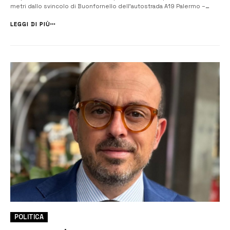
metri dallo svincolo di Buonfornello dell’autostrada A19 Palermo –
Catania, nel comune di Campofelice di Roccella, in provincia di
Palermo, nella zona di Termini Imerese. Dopo il disast...
LEGGI DI PIÙ
POLITICA