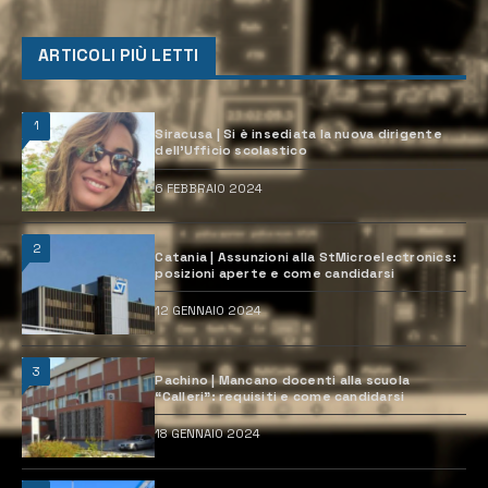
ARTICOLI PIÙ LETTI
1
Siracusa | Si è insediata la nuova dirigente
dell’Ufficio scolastico
6 FEBBRAIO 2024
2
Catania | Assunzioni alla StMicroelectronics:
posizioni aperte e come candidarsi
12 GENNAIO 2024
3
Pachino | Mancano docenti alla scuola
“Calleri”: requisiti e come candidarsi
18 GENNAIO 2024