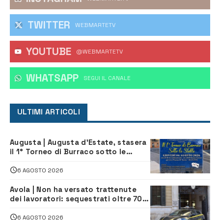
TWITTER
WEBMARTETV
YOUTUBE
@WEBMARTETV
WHATSAPP
‎SEGUI IL CANALE
ULTIMI ARTICOLI
Augusta | Augusta d’Estate, stasera
il 1° Torneo di Burraco sotto le
Stelle: piazza D’Astorga già sold out
6 AGOSTO 2026
Avola | Non ha versato trattenute
dei lavoratori: sequestrati oltre 700
mila euro a imprenditore della
climatizzazione
6 AGOSTO 2026