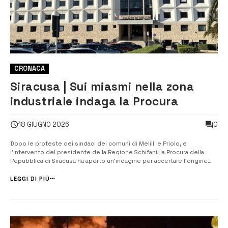
CRONACA
Siracusa | Sui miasmi nella zona
industriale indaga la Procura
0
18 GIUGNO 2026
Dopo le proteste dei sindaci dei comuni di Melilli e Priolo, e
l’intervento del presidente della Regione Schifani, la Procura della
Repubblica di Siracusa ha aperto un’indagine per accertare l’origine
dei miasmi che ormai da diverse settimane imperversano nel polo
petrolchimico. Il procuratore Sabrina Gambino ha sottolineato che ci
LEGGI DI PIÙ
sono ...