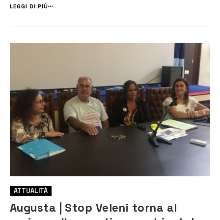
-l’area costituita dai territori dei comuni...
LEGGI DI PIÙ
ATTUALITÀ
Augusta | Stop Veleni torna al