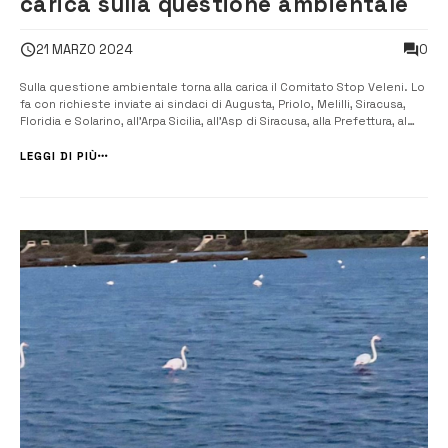
carica sulla questione ambientale
0
21 MARZO 2024
Sulla questione ambientale torna alla carica il Comitato Stop Veleni. Lo
fa con richieste inviate ai sindaci di Augusta, Priolo, Melilli, Siracusa,
Floridia e Solarino, all’Arpa Sicilia, all’Asp di Siracusa, alla Prefettura, al
presidente dell’Autorità di sistema portuale della Sicilia orientale, al
vescovo di Siracusa, al Cipa, al gover...
LEGGI DI PIÙ