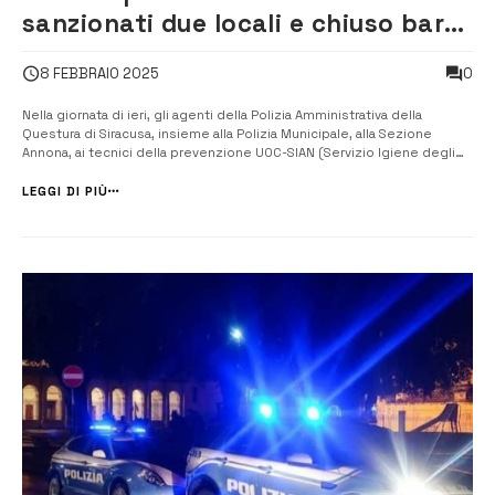
sanzionati due locali e chiuso bar
per 7 giorni
0
8 FEBBRAIO 2025
Nella giornata di ieri, gli agenti della Polizia Amministrativa della
Questura di Siracusa, insieme alla Polizia Municipale, alla Sezione
Annona, ai tecnici della prevenzione UOC-SIAN (Servizio Igiene degli
Alimenti e della Nutrizione) e ai tecnici ARPA competenti in acustica,
hanno effettuato un’ispezione mirata. Durante i controlli, du...
LEGGI DI PIÙ