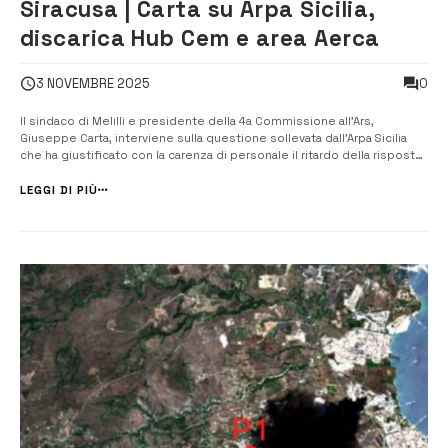
Siracusa | Carta su Arpa Sicilia,
discarica Hub Cem e area Aerca
0
3 NOVEMBRE 2025
Il sindaco di Melilli e presidente della 4a Commissione all’Ars,
Giuseppe Carta, interviene sulla questione sollevata dall’Arpa Sicilia
che ha giustificato con la carenza di personale il ritardo della risposta
sulla discarica Hub Cem, che dovrebbe realizzarsi nel porto di
Augusta. (leggi l’articolo) “Leggo con stupore le dichiarazioni di
LEGGI DI PIÙ
alcun...