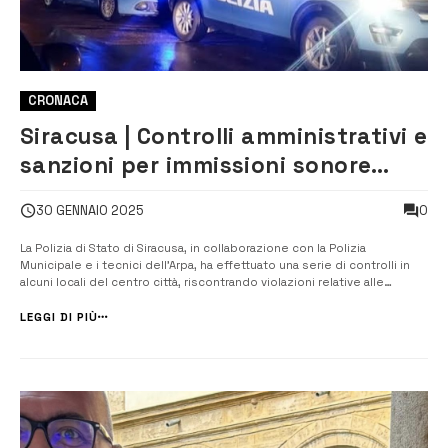
CRONACA
Siracusa | Controlli amministrativi e
sanzioni per immissioni sonore
oltre il limite consentito
0
30 GENNAIO 2025
La Polizia di Stato di Siracusa, in collaborazione con la Polizia
Municipale e i tecnici dell’Arpa, ha effettuato una serie di controlli in
alcuni locali del centro città, riscontrando violazioni relative alle
immissioni sonore durante eventi musicali. Due gestori sono stati
multati per non aver rispettato le normative acustiche. Il prim...
LEGGI DI PIÙ