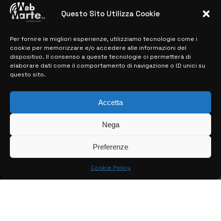
28 MARZO 2024
Questo Sito Utilizza Cookie
Per fornire le migliori esperienze, utilizziamo tecnologie come i
MAPPA DEL SITO
cookie per memorizzare e/o accedere alle informazioni del
dispositivo. Il consenso a queste tecnologie ci permetterà di
> NOTIZIE
elaborare dati come il comportamento di navigazione o ID unici su
questo sito.
> EDIZIONI LOCALI
> CONTATTI
Accetta
> INFO
Nega
Preferenze
Cookie Policy
© COPYRIGHT 2026:
KFP TELEVISION AND WEB PRODUCTIONS
S.R.L.S.
– P.IVA: 02184950893 – TUTTI I DIRITTI RISERVATI –