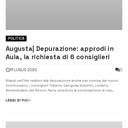
POLITICA
Augusta| Depurazione: approdi in
Aula, la richiesta di 6 consiglieri
0
11 LUGLIO 2020
Ritardi nell’iter relativo alla depurazione anche per nomina del nuovo
commissario: i consiglieri Triberio, Canigiula, Schermi, Lisitano,
Beneventano del Bosco, Fazio chiedono la convocazione di una
seduta monotematica. [/] I consiglieri di opposizione Giancarlo
Triberio, Enzo Canigiula Giuseppe Schermi Francesco Lisitano Alfredo
LEGGI DI PIÙ
Beneven...