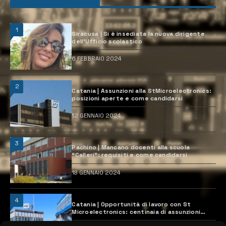
1
Siracusa | Si è insediata la nuova dirigente
dell’Ufficio scolastico
6 FEBBRAIO 2024
2
Catania | Assunzioni alla StMicroelectronics:
posizioni aperte e come candidarsi
12 GENNAIO 2024
3
Pachino | Mancano docenti alla scuola
“Calleri”: requisiti e come candidarsi
18 GENNAIO 2024
4
Catania | Opportunità di lavoro con St
Microelectronics: centinaia di assunzioni
previste