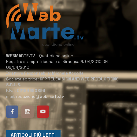
WEBMARTE.TV
– Quotidiano online
Registro stampa Tribunale di Siracusa N. 04/2010 DEL
09/04/2010
Direttore Responsabile:
Michele Accolla
Società editrice:
KFP TELEVISION AND WEB PRODUCTIONS
S.R.L.S.
P.Iva:
02184950893
mail:
redazione@webmarte.tv
ARTICOLI PIÙ LETTI