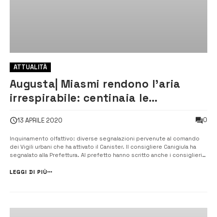
ATTUALITÀ
Augusta| Miasmi rendono l’aria
irrespirabile: centinaia le
segnalazioni dei cittadini
0
13 APRILE 2020
Inquinamento olfattivo: diverse segnalazioni pervenute al comando
dei Vigili urbani che ha attivato il Canister. Il consigliere Canigiula ha
segnalato alla Prefettura. Al prefetto hanno scritto anche i consiglieri
di Attiva Mente, Biagio Tribulato e Angelo Pasqua mentre il
capogruppo del centrosinistra Triberio ha sollecitato l’amministr...
LEGGI DI PIÙ