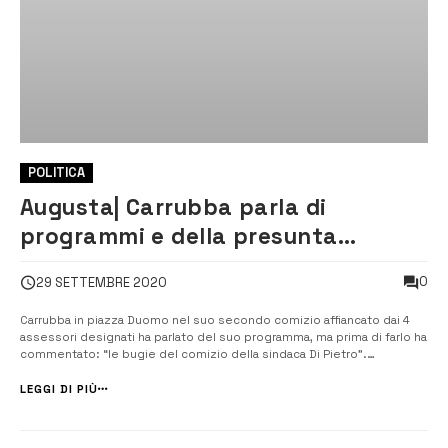
POLITICA
Augusta| Carrubba parla di
programmi e della presunta
alleanza Gulino-Di Pietro
0
29 SETTEMBRE 2020
Carrubba in piazza Duomo nel suo secondo comizio affiancato dai 4
assessori designati ha parlato del suo programma, ma prima di farlo ha
commentato: “le bugie del comizio della sindaca Di Pietro”.
L’intervento del candidato sindaco è stato preceduto da quelli dei
consiglieri comunali, Biagio Tribulato e Giancarlo Triberio che...
LEGGI DI PIÙ