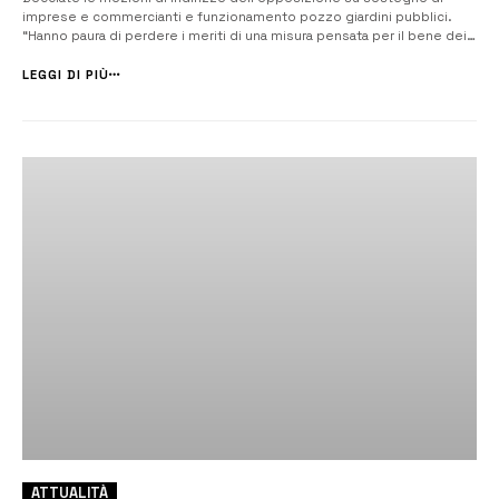
imprese e commercianti e funzionamento pozzo giardini pubblici.
“Hanno paura di perdere i meriti di una misura pensata per il bene dei
cittadini” dichiara Di Mare. [/] Il Consiglio comunale è tornato, ieri
mattina, a riunirsi nell’Aula di palazzo San Biagio a porte chiuse d...
LEGGI DI PIÙ
ATTUALITÀ