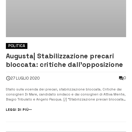
POLITICA
Augusta| Stabilizzazione precari
bloccata: critiche dall’opposizione
0
27 LUGLIO 2020
Stallo sulla vicenda dei precari, stabilizzazione bloccata. Critiche dai
consiglieri Di Mare, candidato sindaco e dai consiglieri di Attiva Mente,
Biagio Tribulato e Angelo Pasqua. [/] “Stabilizzazione precari bloccata,
scaduto il termine del 30 giugno senza l’approvazione del bilancio
consuntivo 2019: incompetenza e malafede”. Lo dichiara il ...
LEGGI DI PIÙ