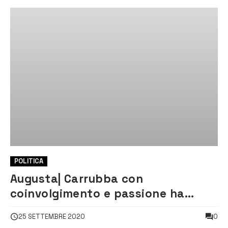
POLITICA
Augusta| Carrubba con
coinvolgimento e passione ha
parlato alla città. Tornerà in piazza
0
25 SETTEMBRE 2020
domani sera