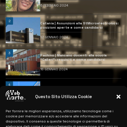
6 FEBBRAIO 2024
2
Catania | Assunzioni alla StMicroelectronics:
posizioni aperte e come candidarsi
12 GENNAIO 2024
3
Pachino | Mancano docenti alla scuola
“Calleri”: requisiti e come candidarsi
18 GENNAIO 2024
4
Catania | Opportunità di lavoro con St
Microelectronics: centinaia di assunzioni
previste
Questo Sito Utilizza Cookie
28 MARZO 2024
Per fornire le migliori esperienze, utilizziamo tecnologie come i
cookie per memorizzare e/o accedere alle informazioni del
dispositivo. Il consenso a queste tecnologie ci permetterà di
MAPPA DEL SITO
elaborare dati come il comportamento di navigazione o ID unici su