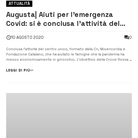
ATTUALITÀ
Augusta| Aiuti per l’emergenza
Covid: si è conclusa l’attività del
centro unico
0
10 AGOSTO 2020
Conclusa l’attività del centro unico, formato dalla Cri, Misericordia e
Fondazione Catalano, che ha aiutato le famiglie che la pandemia ha
messo economicamente in ginocchio. L’obiettivo della Croce Rossa è
creare un punto permanente di ascolto. [/] Si è conclusa la scorsa
settimana l’ attività di sinergia che ha visto in ques...
LEGGI DI PIÙ