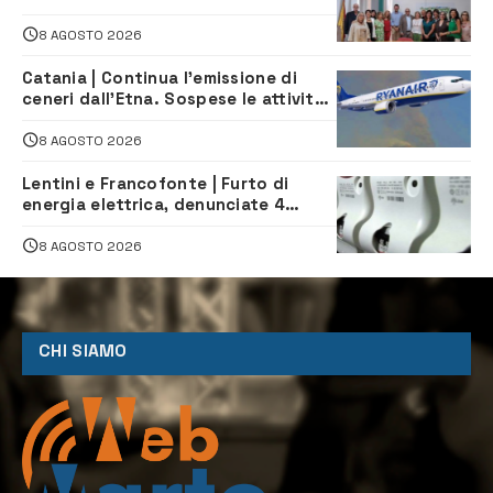
Sanità pubblica, Matteliano al
Servizio Legale
8 AGOSTO 2026
Catania | Continua l’emissione di
ceneri dall’Etna. Sospese le attività
all’aeroporto di Fontanarossa
8 AGOSTO 2026
Lentini e Francofonte | Furto di
energia elettrica, denunciate 4
persone
8 AGOSTO 2026
CHI SIAMO