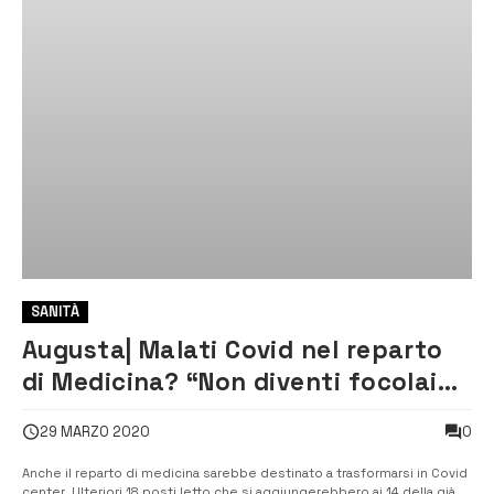
SANITÀ
Augusta| Malati Covid nel reparto
di Medicina? “Non diventi focolaio
di contagio”
0
29 MARZO 2020
Anche il reparto di medicina sarebbe destinato a trasformarsi in Covid
center. Ulteriori 18 posti letto che si aggiungerebbero ai 14 della già