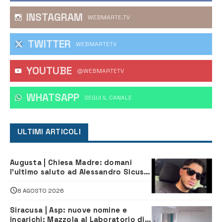
INSTAGRAM
WEBMARTE.TV
TWITTER
WEBMARTETV
YOUTUBE
@WEBMARTETV
WHATSAPP
‎SEGUI IL CANALE
ULTIMI ARTICOLI
Augusta | Chiesa Madre: domani
l’ultimo saluto ad Alessandro Sicuso,
morto in un incidente stradale
8 AGOSTO 2026
Siracusa | Asp: nuove nomine e
incarichi: Mazzola al Laboratorio di