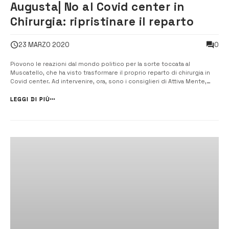
Augusta| No al Covid center in
Chirurgia: ripristinare il reparto
0
23 MARZO 2020
Piovono le reazioni dal mondo politico per la sorte toccata al
Muscatello, che ha visto trasformare il proprio reparto di chirurgia in
Covid center. Ad intervenire, ora, sono i consiglieri di Attiva Mente,
Biagio Tribulato e Angelo Pasqua e il capogruppo del movimento
Augusta 2020, Marco Niciforo. [/] Reazioni a pioggia dopo l’attivazion...
LEGGI DI PIÙ