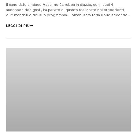
Il candidato sindaco Massimo Carrubba in piazza, con i suoi 4
assessori designati, ha parlato di quanto realizzato nei precedenti
due mandati e del suo programma. Domani sera terrà il suo secondo
comizio alle 19,30. [/] Sebastiano Pustizzi, bancario esperto in
consulenza finanziaria, Marilena Coppola, ingegnere dell’Anas e
LEGGI DI PIÙ
responsabile unico d...