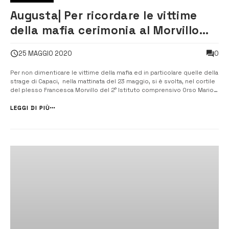
Augusta| Per ricordare le vittime
della mafia cerimonia al Morvillo
del Corbino
0
25 MAGGIO 2020
Per non dimenticare le vittime della mafia ed in particolare quelle della
strage di Capaci, nella mattinata del 23 maggio, si è svolta, nel cortile
del plesso Francesca Morvillo del 2° Istituto comprensivo Orso Mario
Corbino, una cerimonia per ricordare il sacrificio di Giovanni Falcone e
Francesca Morvillo e dei tre agenti della loro scort...
LEGGI DI PIÙ