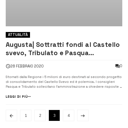
ATTUALITÀ
Augusta| Sottratti fondi al Castello
svevo, Tribulato e Pasqua
sollecitano risposte
0
28 FEBBRAIO 2020
Stornati dalla Regione i 5 milioni di euro destinati al secondo progetto
di consolidamento del Castello Svevo ed è polemica. I consiglieri
Pasqua e Tribulato sollecitano l’amministrazione a chiedere risposte al
governo siciliano. [/] La notizia nei giorni scorsi era stata diffusa con
un comunicato stampa dall’ex parlamentare Vincenzo Vinciullo...
LEGGI DI PIÙ
1
2
3
4