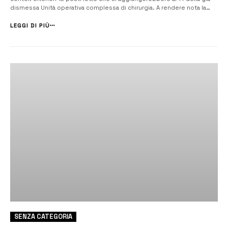
dismessa Unità operativa complessa di chirurgia. A rendere nota la
notizia sono stati i consiglieri Canigiula e Fazio, i quali in
un’interrogazione all’amministrazione comunale sollecitano l...
LEGGI DI PIÙ
SENZA CATEGORIA