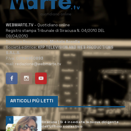
WEBMARTE.TV
– Quotidiano online
Registro stampa Tribunale di Siracusa N. 04/2010 DEL
09/04/2010
Direttore Responsabile:
Michele Accolla
Società editrice:
KFP TELEVISION AND WEB PRODUCTIONS
S.R.L.S.
P.Iva:
02184950893
mail:
redazione@webmarte.tv
ARTICOLI PIÙ LETTI
1
Siracusa | Si è insediata la nuova dirigente
dell’Ufficio scolastico