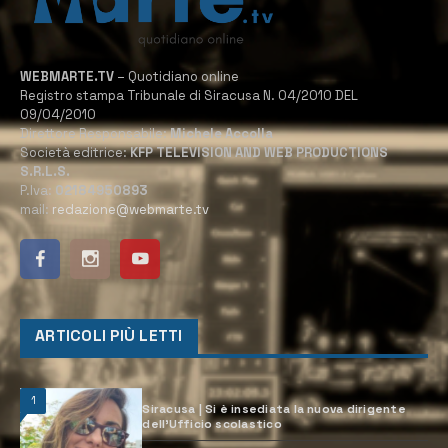
WEBMARTE.TV
– Quotidiano online
Registro stampa Tribunale di Siracusa N. 04/2010 DEL
09/04/2010
Direttore Responsabile:
Michele Accolla
Società editrice:
KFP TELEVISION AND WEB PRODUCTIONS
S.R.L.S.
P.Iva:
02184950893
mail:
redazione@webmarte.tv
ARTICOLI PIÙ LETTI
1
Siracusa | Si è insediata la nuova dirigente
dell’Ufficio scolastico