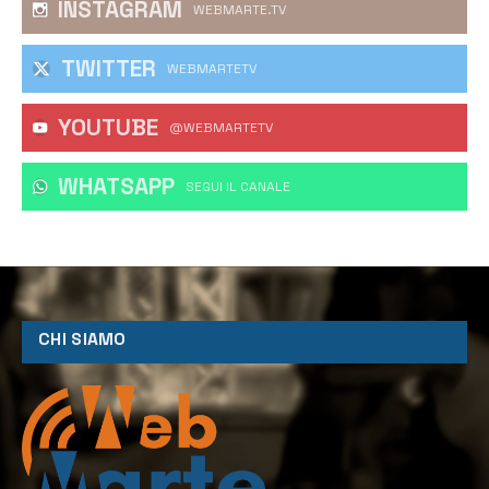
INSTAGRAM
WEBMARTE.TV
TWITTER
WEBMARTETV
YOUTUBE
@WEBMARTETV
WHATSAPP
‎SEGUI IL CANALE
CHI SIAMO