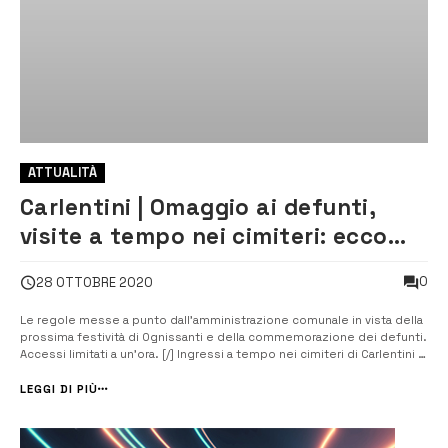
ATTUALITÀ
Carlentini | Omaggio ai defunti,
visite a tempo nei cimiteri: ecco
cosa prevede un’ordinanza
0
28 OTTOBRE 2020
Le regole messe a punto dall’amministrazione comunale in vista della
prossima festività di Ognissanti e della commemorazione dei defunti.
Accessi limitati a un’ora. [/] Ingressi a tempo nei cimiteri di Carlentini e
Pedagaggi in occasione della prossima festività di Ognissanti e della
commemorazione dei defunti. Lo dispone una ordinanza del sin...
LEGGI DI PIÙ