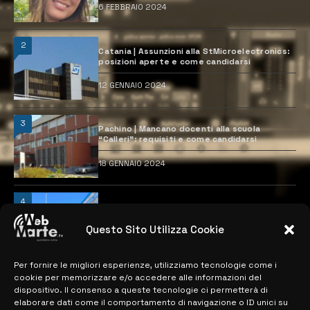
6 FEBBRAIO 2024
2
Catania | Assunzioni alla StMicroelectronics:
posizioni aperte e come candidarsi
12 GENNAIO 2024
3
Pachino | Mancano docenti alla scuola
“Calleri”: requisiti e come candidarsi
18 GENNAIO 2024
4
Catania | Opportunità di lavoro con St
Microelectronics: centinaia di assunzioni
previste
Questo Sito Utilizza Cookie
28 MARZO 2024
Per fornire le migliori esperienze, utilizziamo tecnologie come i
cookie per memorizzare e/o accedere alle informazioni del
dispositivo. Il consenso a queste tecnologie ci permetterà di
MAPPA DEL SITO
elaborare dati come il comportamento di navigazione o ID unici su