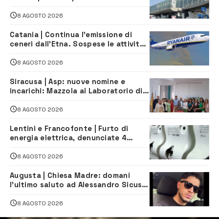
in arrivo e in partenza
8 AGOSTO 2026
Catania | Continua l’emissione di
ceneri dall’Etna. Sospese le attività
all’aeroporto di Fontanarossa
8 AGOSTO 2026
Siracusa | Asp: nuove nomine e
incarichi: Mazzola al Laboratorio di
Sanità pubblica, Matteliano al
Servizio Legale
8 AGOSTO 2026
Lentini e Francofonte | Furto di
energia elettrica, denunciate 4
persone
8 AGOSTO 2026
Augusta | Chiesa Madre: domani
l’ultimo saluto ad Alessandro Sicuso,
morto in un incidente stradale
8 AGOSTO 2026