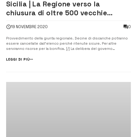
Sicilia | La Regione verso la
chiusura di oltre 500 vecchie
discariche
0
19 NOVEMBRE 2020
Provvedimento della giunta regionale. Decine di discariche potranno
essere cancellate dall’elenco perché ritenute sicure. Per altre
serviranno risorse per la bonifica. [/] La delibera del governo
Musumeci. Scatta l’ultima fase per la chiusura definitiva delle 511
vecchie discariche sparse per la Sicilia. Il percorso da seguire è stato
LEGGI DI PIÙ
indicato...