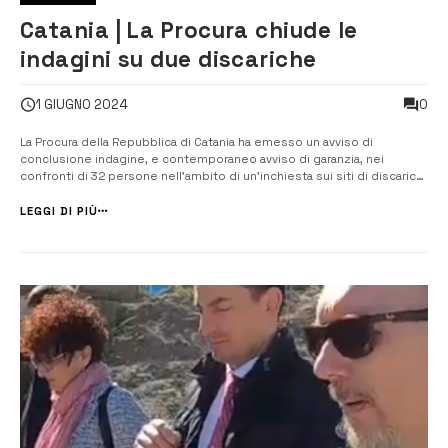
Catania | La Procura chiude le
indagini su due discariche
0
1 GIUGNO 2024
La Procura della Repubblica di Catania ha emesso un avviso di
conclusione indagine, e contemporaneo avviso di garanzia, nei
confronti di 32 persone nell’ambito di un’inchiesta sui siti di discarica
di Valanghe d’inverno e Tiritì. Il provvedimento, notificato da
Carabinieri del Noe e della sezione di Polizia giudiziaria, è fir...
LEGGI DI PIÙ