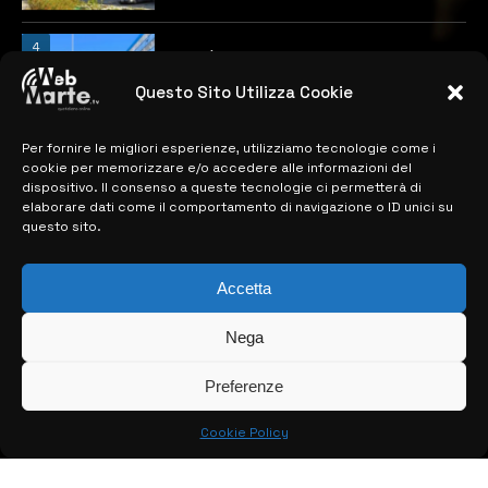
4
Catania | Opportunità di lavoro con St
Microelectronics: centinaia di assunzioni
previste
Questo Sito Utilizza Cookie
28 MARZO 2024
Per fornire le migliori esperienze, utilizziamo tecnologie come i
cookie per memorizzare e/o accedere alle informazioni del
dispositivo. Il consenso a queste tecnologie ci permetterà di
MAPPA DEL SITO
elaborare dati come il comportamento di navigazione o ID unici su
questo sito.
> NOTIZIE
> EDIZIONI LOCALI
Accetta
> CONTATTI
Nega
> INFO
Preferenze
Cookie Policy