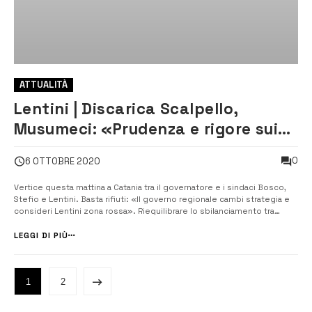
ATTUALITÀ
Lentini | Discarica Scalpello,
Musumeci: «Prudenza e rigore sui
progetti delle società destinatarie
0
6 OTTOBRE 2020
di misure giudiziarie»
Vertice questa mattina a Catania tra il governatore e i sindaci Bosco,
Stefio e Lentini. Basta rifiuti: «Il governo regionale cambi strategia e
consideri Lentini zona rossa». Riequilibrare lo sbilanciamento tra
pubblico e privato. [/] Il vertice a Catania. Riequilibrare lo
sbilanciamento tra pubblico e privato attraverso la realizzazione di
LEGGI DI PIÙ
im...
1
2