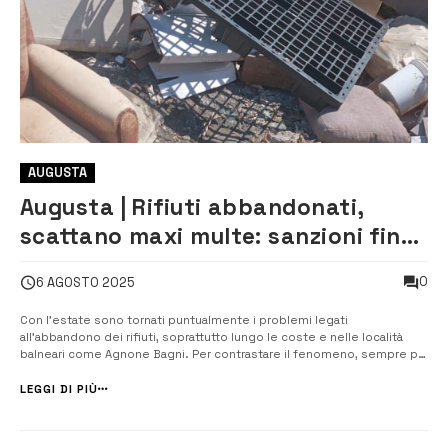
AUGUSTA
Augusta | Rifiuti abbandonati,
scattano maxi multe: sanzioni fino
a 3.000 euro
0
6 AGOSTO 2025
Con l’estate sono tornati puntualmente i problemi legati
all’abbandono dei rifiuti, soprattutto lungo le coste e nelle località
balneari come Agnone Bagni. Per contrastare il fenomeno, sempre più
critico nei mesi caldi, il sindaco Giuseppe Di Mare ha firmato
un’ordinanza urgente che introduce sanzioni più pesanti per chi
LEGGI DI PIÙ
sporca il territorio. ...