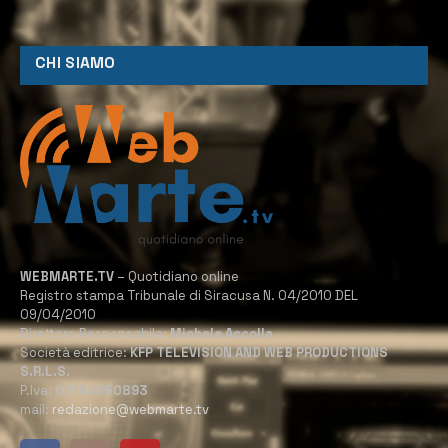
CHI SIAMO
WEBMARTE.TV
– Quotidiano online
Registro stampa Tribunale di Siracusa N. 04/2010 DEL
09/04/2010
Direttore Responsabile:
Michele Accolla
Società editrice:
KFP TELEVISION AND WEB PRODUCTIONS
S.R.L.S.
P.Iva:
02184950893
mail:
redazione@webmarte.tv