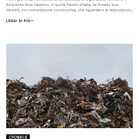
Ambiente Giusi Savarino, in quota Fratelli d’Italia, ha firmato due
decreti, con numerazione consecutiva, che riguardano la realizzazione
di due discariche nel territorio del siracusano. I decreti esprimono
decisioni diverse per le due discariche. Con il decreto n. 289 l’a...
LEGGI DI PIÙ
CRONACA