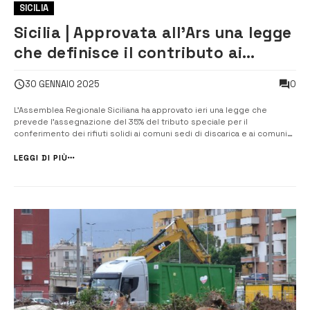
SICILIA
Sicilia | Approvata all’Ars una legge
che definisce il contributo ai
comuni sedi di discariche
0
30 GENNAIO 2025
L’Assemblea Regionale Siciliana ha approvato ieri una legge che
prevede l’assegnazione del 35% del tributo speciale per il
conferimento dei rifiuti solidi ai comuni sedi di discarica e ai comuni
limitrofi. Tra i comuni beneficiari c’è Lentini. La norma interviene sulla
distribuzione del tributo speciale istituito con la legge 549 del 199...
LEGGI DI PIÙ