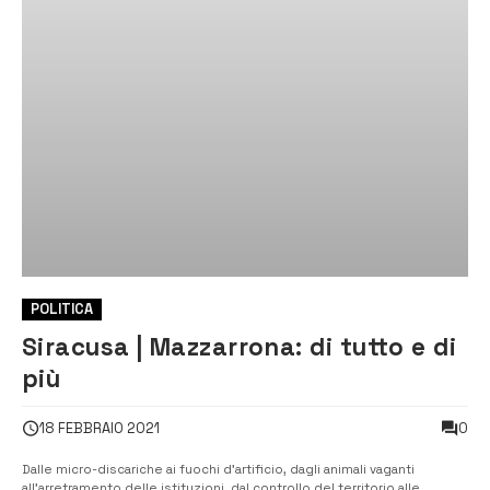
POLITICA
Siracusa | Mazzarrona: di tutto e di
più
0
18 FEBBRAIO 2021
Dalle micro-discariche ai fuochi d’artificio, dagli animali vaganti
all’arretramento delle istituzioni, dal controllo del territorio alle