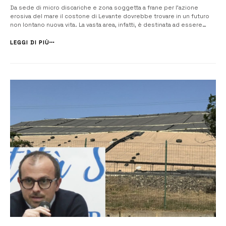
Da sede di micro discariche e zona soggetta a frane per l’azione
erosiva del mare il costone di Levante dovrebbe trovare in un futuro
non lontano nuova vita. La vasta area, infatti, è destinata ad essere
risanata e riqualificata, come prevede un progetto appositamente
redatto e che da tempo figura nel piano triennale delle opere […]
LEGGI DI PIÙ