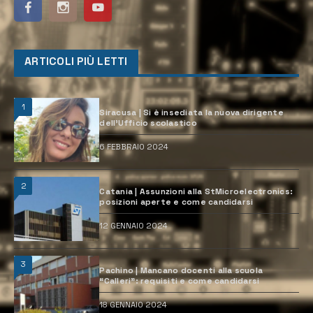
ARTICOLI PIÙ LETTI
1
Siracusa | Si è insediata la nuova dirigente
dell’Ufficio scolastico
6 FEBBRAIO 2024
2
Catania | Assunzioni alla StMicroelectronics:
posizioni aperte e come candidarsi
12 GENNAIO 2024
3
Pachino | Mancano docenti alla scuola
“Calleri”: requisiti e come candidarsi
18 GENNAIO 2024