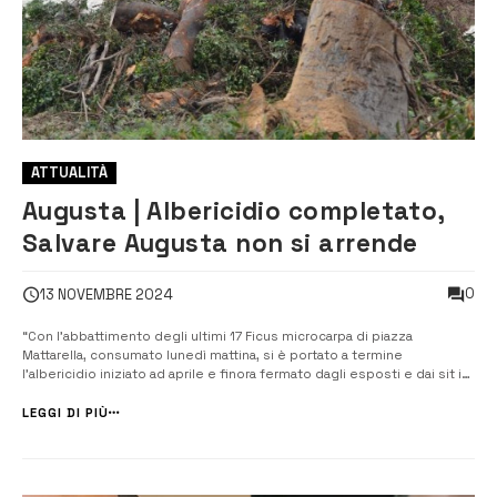
ATTUALITÀ
Augusta | Albericidio completato,
Salvare Augusta non si arrende
0
13 NOVEMBRE 2024
“Con l’abbattimento degli ultimi 17 Ficus microcarpa di piazza
Mattarella, consumato lunedì mattina, si è portato a termine
l’albericidio iniziato ad aprile e finora fermato dagli esposti e dai sit in
di protesta di associazioni e cittadini” dice Salvare Augusta in seguito
agli alberi tagliati l’altro ieri con l’intenzione di ricorrere a...
LEGGI DI PIÙ