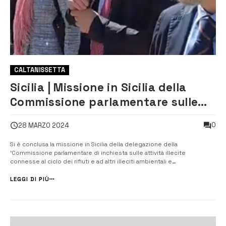
CALTANISSETTA
Sicilia | Missione in Sicilia della
Commissione parlamentare sulle
ecomafie
0
28 MARZO 2024
Si è conclusa la missione in Sicilia della delegazione della
‘Commissione parlamentare di inchiesta sulle attività illecite
connesse al ciclo dei rifiuti e ad altri illeciti ambientali e
agroalimentari’. I componenti, i deputati, il presidente Jacopo
Morrone, Francesco Emilio Borrelli (Avs), Eliana Longi (Fdi) e Francesco
LEGGI DI PIÙ
Maria Rub...