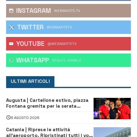
INSTAGRAM
WEBMARTE.TV
TWITTER
WEBMARTETV
YOUTUBE
@WEBMARTETV
WHATSAPP
‎SEGUI IL CANALE
ULTIMI ARTICOLI
Augusta | Cartellone estivo, piazza
Fontana gremita per la serata
caraibica con Andrea Mojito
8 AGOSTO 2026
Catania | Riprese le attività
all’aeroporto. Ripristinati tutti i voli