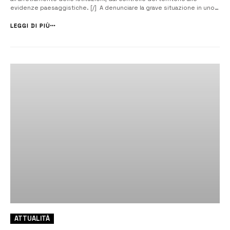
evidenze paesaggistiche. [/] A denunciare la grave situazione in uno
dei più popolosi quartieri di Siracusa è Mangiafico: “L’Amministrazione
comunale è chiamata a un progetto di rilancio per Mazzarrona”. Il...
LEGGI DI PIÙ
ATTUALITÀ