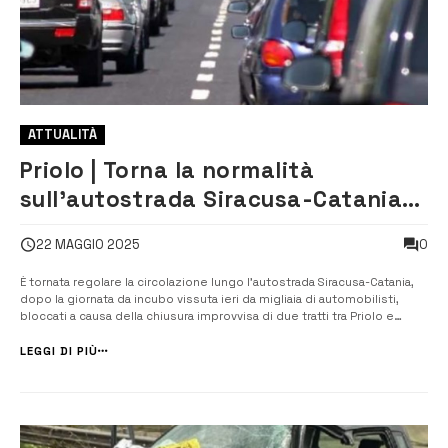
ATTUALITÀ
Priolo | Torna la normalità
sull’autostrada Siracusa-Catania
tra le polemiche per la chiusura
0
22 MAGGIO 2025
improvvisa
È tornata regolare la circolazione lungo l’autostrada Siracusa-Catania,
dopo la giornata da incubo vissuta ieri da migliaia di automobilisti,
bloccati a causa della chiusura improvvisa di due tratti tra Priolo e
Melilli, in entrambe le direzioni. A provocare il caos, un intervento
urgente di manutenzione alla rete elettrica da parte di Terna, ...
LEGGI DI PIÙ