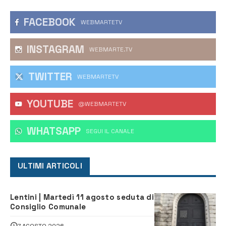
FACEBOOK
WEBMARTETV
INSTAGRAM
WEBMARTE.TV
TWITTER
WEBMARTETV
YOUTUBE
@WEBMARTETV
WHATSAPP
‎SEGUI IL CANALE
ULTIMI ARTICOLI
Lentini | Martedì 11 agosto seduta di
Consiglio Comunale
7 AGOSTO 2026