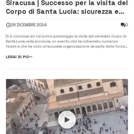
Siracusa | Successo per la visita del
Corpo di Santa Lucia: sicurezza e
partecipazione garantite [VIDEO]
0
28 DICEMBRE 2024
Si è conclusa ieri nel primo pomeriggio la visita del venerato Corpo di
Santa Lucia nella provincia, un evento che ha richiamato numerosi
fedeli e che ha visto un’accurata organizzazione da parte delle forze
dell’ordine. La tappa conclusiva della martire siracusana è stata
preceduta dall’arrivo delle sue spoglie, il 14 dicembre scorso, a...
LEGGI DI PIÙ