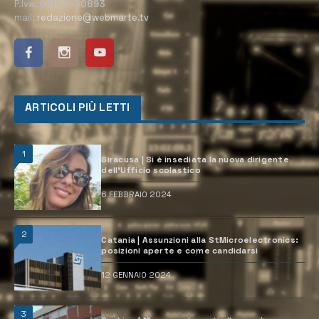
P.Iva:
02184950893
mail:
redazione@webmarte.tv
ARTICOLI PIÙ LETTI
1
Siracusa | Si è insediata la nuova dirigente
dell’Ufficio scolastico
6 FEBBRAIO 2024
2
Catania | Assunzioni alla StMicroelectronics:
posizioni aperte e come candidarsi
12 GENNAIO 2024
3