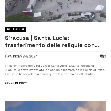
ATTUALITÀ
Siracusa | Santa Lucia:
trasferimento delle reliquie con
l’elicottero della Polizia di Stato
0
15 DICEMBRE 2024
[VIDEO]
Il trasferimento delle reliquie di Santa Lucia, la Santa Patrona di
Siracusa, è stato effettuato ieri con un elicottero della Polizia di Stato.
Il velivolo ha sorvolato a bassa quota la città natale della Santa,
permettendo ai siracusani di salutare il ritorno della loro amata Patrona,
prima di atterrare presso la base di via Elorina. [&hellip...
LEGGI DI PIÙ