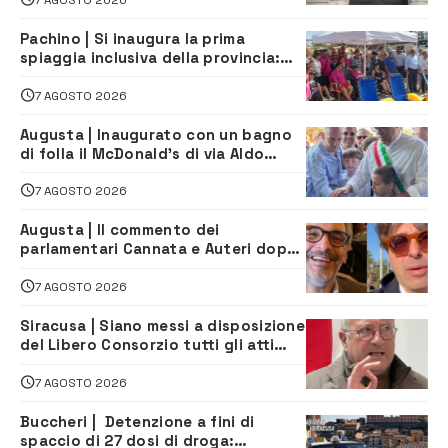
Pachino | Si inaugura la prima
spiaggia inclusiva della provincia:
assistenza e prevenzione aperte a
tutti
7 AGOSTO 2026
Augusta | Inaugurato con un bagno
di folla il McDonald’s di via Aldo
Moro
7 AGOSTO 2026
Augusta | Il commento dei
parlamentari Cannata e Auteri dopo
la firma del contatto per il
depuratore
7 AGOSTO 2026
Siracusa | Siano messi a disposizione
del Libero Consorzio tutti gli atti
relativi alla privatizzazione della Sac
7 AGOSTO 2026
Buccheri | Detenzione a fini di
spaccio di 27 dosi di droga: