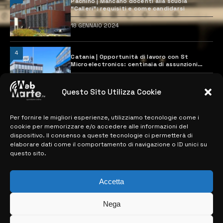
Pachino | Mancano docenti alla scuola
“Calleri”: requisiti e come candidarsi
18 GENNAIO 2024
4
Catania | Opportunità di lavoro con St
Microelectronics: centinaia di assunzioni
previste
28 MARZO 2024
Questo Sito Utilizza Cookie
Per fornire le migliori esperienze, utilizziamo tecnologie come i
MAPPA DEL SITO
cookie per memorizzare e/o accedere alle informazioni del
dispositivo. Il consenso a queste tecnologie ci permetterà di
> NOTIZIE
elaborare dati come il comportamento di navigazione o ID unici su
questo sito.
> EDIZIONI LOCALI
> CONTATTI
Accetta
> INFO
Nega