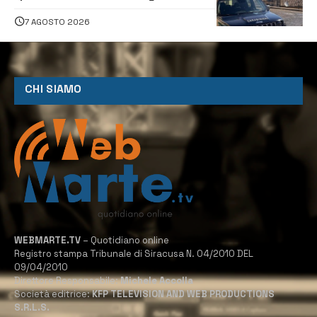
denunciati tre 20enni
7 AGOSTO 2026
CHI SIAMO
WEBMARTE.TV
– Quotidiano online
Registro stampa Tribunale di Siracusa N. 04/2010 DEL
09/04/2010
Direttore Responsabile:
Michele Accolla
Società editrice:
KFP TELEVISION AND WEB PRODUCTIONS
S.R.L.S.