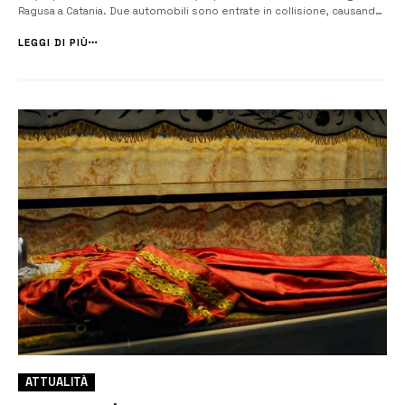
Ragusa a Catania. Due automobili sono entrate in collisione, causando
conseguenze significative sia per le persone coinvolte che per la
viabilità. Sul luogo dell’incidente sono intervenuti prontamente i...
LEGGI DI PIÙ
ATTUALITÀ