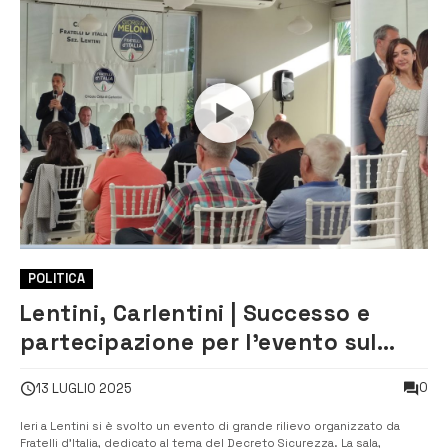
POLITICA
Lentini, Carlentini | Successo e
partecipazione per l’evento sul
Decreto Sicurezza promosso da
0
13 LUGLIO 2025
Fratelli d’Italia
Ieri a Lentini si è svolto un evento di grande rilievo organizzato da
Fratelli d’Italia, dedicato al tema del Decreto Sicurezza. La sala,