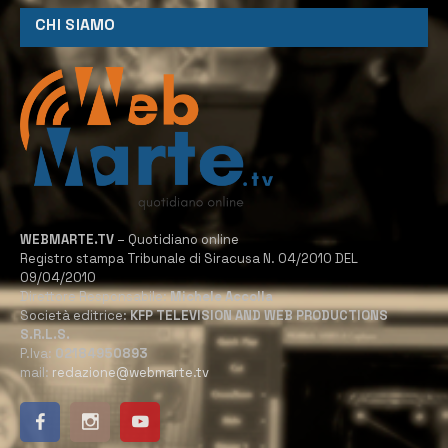
CHI SIAMO
WEBMARTE.TV
– Quotidiano online
Registro stampa Tribunale di Siracusa N. 04/2010 DEL
09/04/2010
Direttore Responsabile:
Michele Accolla
Società editrice:
KFP TELEVISION AND WEB PRODUCTIONS
S.R.L.S.
P.Iva:
02184950893
mail:
redazione@webmarte.tv