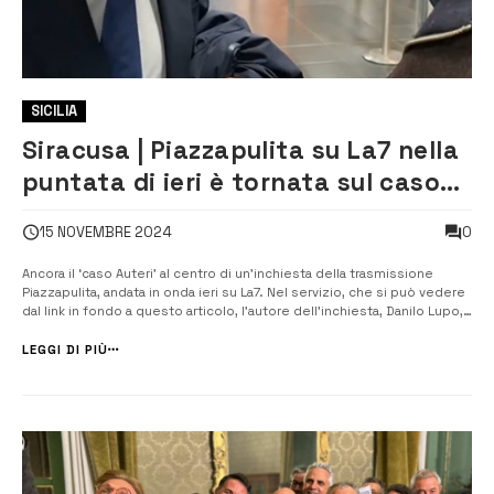
SICILIA
Siracusa | Piazzapulita su La7 nella
puntata di ieri è tornata sul caso
Auteri
0
15 NOVEMBRE 2024
Ancora il ‘caso Auteri’ al centro di un’inchiesta della trasmissione
Piazzapulita, andata in onda ieri su La7. Nel servizio, che si può vedere
dal link in fondo a questo articolo, l’autore dell’inchiesta, Danilo Lupo,
ha ricostruito i finanziamenti regionali che sarebbero stati ricevuti da
associazioni e società vicine alla sfera familia...
LEGGI DI PIÙ