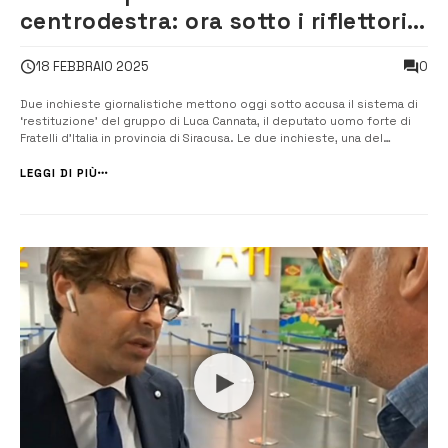
centrodestra: ora sotto i riflettori
finisce il deputato di FdI Cannata
0
18 FEBBRAIO 2025
Due inchieste giornalistiche mettono oggi sotto accusa il sistema di
‘restituzione’ del gruppo di Luca Cannata, il deputato uomo forte di
Fratelli d’Italia in provincia di Siracusa. Le due inchieste, una del
quotidiano La Sicilia, l’altra della testata on line Today.it, sono basate
sulle dichiarazioni di tre ex assessori comunali, e un ex pres...
LEGGI DI PIÙ