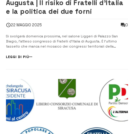
Augusta | Il risiko di Fratelli d’Italia
e la politica dei due forni
0
22 MAGGIO 2025
Si svolgerà domenica prossima, nel salone Liggeri di Palazzo San
Biagio, l’atteso congresso di Fratelli d’Italia di Augusta. È l’ultimo
tassello che manca nel mosaico dei congressi territoriali della
provincia di Siracusa. Il congresso era stato infatti convocato per metà
marzo, per poi essere improvvisamente “congelato”, in attesa di un
LEGGI DI PIÙ
“chia...