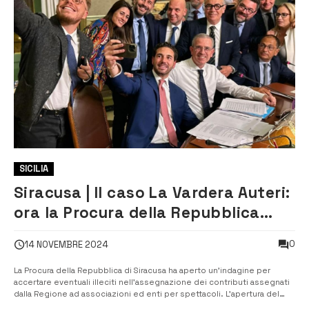
SICILIA
Siracusa | Il caso La Vardera Auteri:
ora la Procura della Repubblica
indaga sui contributi regionali
0
14 NOVEMBRE 2024
La Procura della Repubblica di Siracusa ha aperto un’indagine per
accertare eventuali illeciti nell’assegnazione dei contributi assegnati
dalla Regione ad associazioni ed enti per spettacoli. L’apertura del
fascicolo arriva dopo il clamore suscitato da una serie di articoli dei