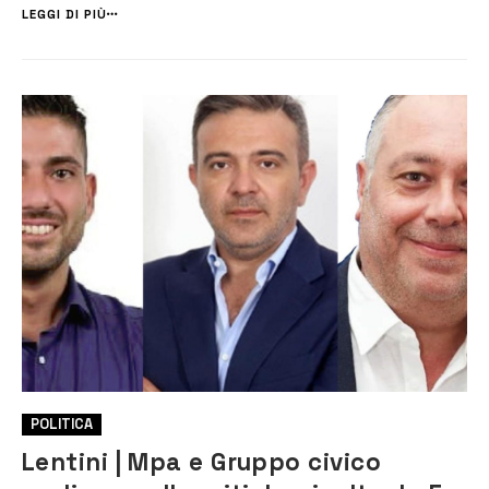
quotidiani La Sicilia e Domani, e dal servizio trasmesso nel corso...
LEGGI DI PIÙ
POLITICA
Lentini | Mpa e Gruppo civico