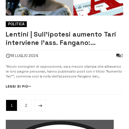
POLITICA
Lentini | Sull’ipotesi aumento Tari
interviene l’ass. Fangano:
“Speculazioni tendenziose”
0
19 LUGLIO 2024
“Alcuni consiglieri di opposizione, sia a mezzo stampa che attraverso
le loro pagine personali, hanno pubblicato post con il titolo “Aumento
Tari””, comincia così la nota dell’assessore Fangano del
coordinamento cittadino di Fratelli d’Italia. “Ancora una volta si tratta di
populismo da parte di chi, dopo aver ricoperto per 20 anni...
LEGGI DI PIÙ
1
2