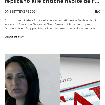
replicano alle critiche rivolte da FdI
all’amministrazione
0
11 SETTEMBRE 2024
Con un comunicato a firma del vice sindaco Giuseppe Vasta e degli
assessori Giuseppe Fisicaro e Efrem Sanzaro, il Movimento per
l’autonomia e il Gruppo civico di Lentini prendono le distanze dalle
critiche rivolte al sindaco Lo Faro e all’amministrazione comunale dal
presidente del circolo di Fratelli d’Italia, Antonio Pino, e dalla ex
LEGGI DI PIÙ
assesso...