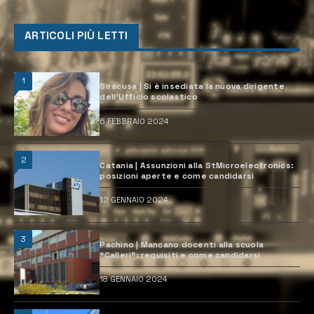
ARTICOLI PIÙ LETTI
1
Siracusa | Si è insediata la nuova dirigente
dell’Ufficio scolastico
6 FEBBRAIO 2024
2
Catania | Assunzioni alla StMicroelectronics:
posizioni aperte e come candidarsi
12 GENNAIO 2024
3
Pachino | Mancano docenti alla scuola
“Calleri”: requisiti e come candidarsi
18 GENNAIO 2024