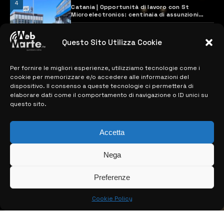
4
Catania | Opportunità di lavoro con St
Microelectronics: centinaia di assunzioni
previste
28 MARZO 2024
Questo Sito Utilizza Cookie
Per fornire le migliori esperienze, utilizziamo tecnologie come i
MAPPA DEL SITO
cookie per memorizzare e/o accedere alle informazioni del
dispositivo. Il consenso a queste tecnologie ci permetterà di
> NOTIZIE
elaborare dati come il comportamento di navigazione o ID unici su
questo sito.
> EDIZIONI LOCALI
> CONTATTI
Accetta
> INFO
Nega
Preferenze
Cookie Policy