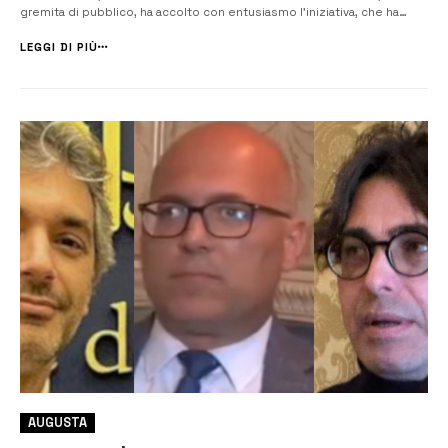
gremita di pubblico, ha accolto con entusiasmo l’iniziativa, che ha
visto la partecipazione di numerosi rappresentanti istituzionali e
dirigenti del partito provenienti da tutta la provincia di Siracusa. L’i...
LEGGI DI PIÙ
AUGUSTA