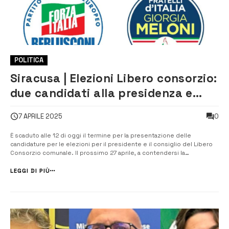
POLITICA
Siracusa | Elezioni Libero consorzio:
due candidati alla presidenza e
quattro liste per il consiglio
0
7 APRILE 2025
È scaduto alle 12 di oggi il termine per la presentazione delle
candidature per le elezioni per il presidente e il consiglio del Libero
Consorzio comunale. Il prossimo 27 aprile, a contendersi la
presidenza dell’ente saranno il sindaco di Ferla Michelangelo
Giansiracusa, sostenuto dalla lista ‘Comuni al centro’, e quello di
LEGGI DI PIÙ
Carlentini Giuseppe...