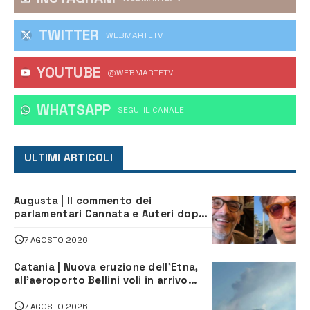
TWITTER
WEBMARTETV
YOUTUBE
@WEBMARTETV
WHATSAPP
‎SEGUI IL CANALE
ULTIMI ARTICOLI
Augusta | Il commento dei
parlamentari Cannata e Auteri dopo
la firma del contatto per il
depuratore
7 AGOSTO 2026
Catania | Nuova eruzione dell’Etna,
all’aeroporto Bellini voli in arrivo
dirottati
7 AGOSTO 2026