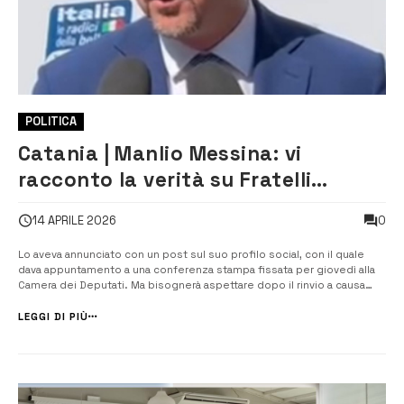
POLITICA
Catania | Manlio Messina: vi
racconto la verità su Fratelli
d’Italia
0
14 APRILE 2026
Lo aveva annunciato con un post sul suo profilo social, con il quale
dava appuntamento a una conferenza stampa fissata per giovedì alla
Camera dei Deputati. Ma bisognerà aspettare dopo il rinvio a causa
dello sciopero dei giornalisti fissato proprio per giovedì. La
conferenza era in un primo tempo stata fissata per martedì prossimo,
LEGGI DI PIÙ
la [&helli...