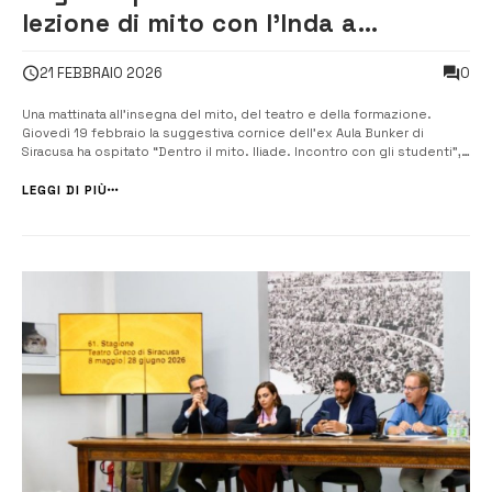
lezione di mito con l’Inda a
Siracusa
0
21 FEBBRAIO 2026
Una mattinata all’insegna del mito, del teatro e della formazione.
Giovedì 19 febbraio la suggestiva cornice dell’ex Aula Bunker di
Siracusa ha ospitato “Dentro il mito. Iliade. Incontro con gli studenti”,
iniziativa promossa dalla Fondazione Inda che ha coinvolto numerosi
alunni delle scuole primarie e secondarie di primo grado insieme agli
LEGGI DI PIÙ
s...