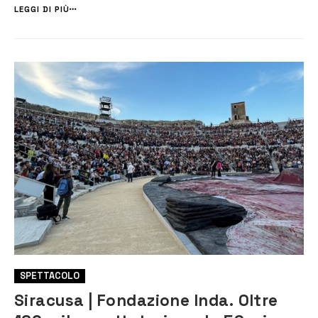
progettato dall’assessorato alla Cultura di Siracusa. La Conversazione
LEGGI DI PIÙ
avrà come...
SPETTACOLO
Siracusa | Fondazione Inda. Oltre