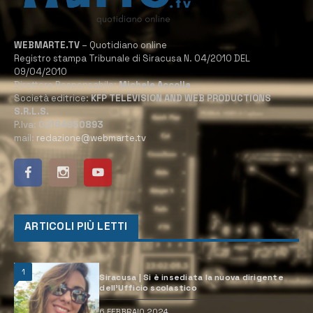
WEBMARTE.TV
– Quotidiano online
Registro stampa Tribunale di Siracusa N. 04/2010 DEL
09/04/2010
Direttore Responsabile:
Michele Accolla
Società editrice:
KFP TELEVISION AND WEB PRODUCTIONS
S.R.L.S.
P.Iva:
02184950893
mail:
redazione@webmarte.tv
ARTICOLI PIÙ LETTI
1
Siracusa | Si è insediata la nuova dirigente
dell’Ufficio scolastico
6 FEBBRAIO 2024