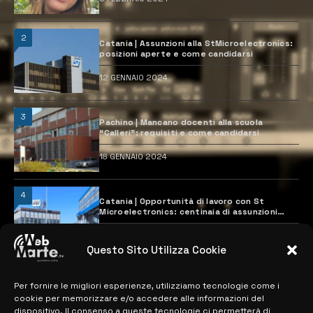
2
Catania | Assunzioni alla StMicroelectronics:
posizioni aperte e come candidarsi
12 GENNAIO 2024
3
Pachino | Mancano docenti alla scuola
“Calleri”: requisiti e come candidarsi
18 GENNAIO 2024
4
Catania | Opportunità di lavoro con St
Microelectronics: centinaia di assunzioni
previste
28 MARZO 2024
Questo Sito Utilizza Cookie
Per fornire le migliori esperienze, utilizziamo tecnologie come i
MAPPA DEL SITO
cookie per memorizzare e/o accedere alle informazioni del
dispositivo. Il consenso a queste tecnologie ci permetterà di