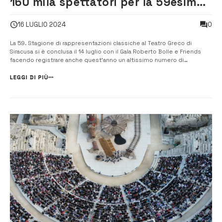
160 mila spettatori per la 59esima
Stagione di spettacoli al Teatro
0
16 LUGLIO 2024
Greco
La 59. Stagione di rappresentazioni classiche al Teatro Greco di
Siracusa si è conclusa il 14 luglio con il Gala Roberto Bolle e Friends
facendo registrare anche quest’anno un altissimo numero di
presenze. Nel periodo tra il 10 maggio e il 6 luglio, 160.646 spettatori
hanno assistito alle tre rappresentazioni classiche Aiace di Sofocle
LEGGI DI PIÙ
diretto...