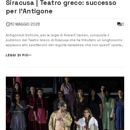
Siracusa | Teatro greco: successo
per l’Antigone
0
10 MAGGIO 2026
Antigonedi Sofocle, per la regia di Robert Carsen, conquista il
pubblico del Teatro Greco di Siracusa che ha tributato un lunghissimo
applauso allo spettacolo del regista canadese che con quest’ opera
ha completato il suo personale trittico tebano cominciato con Edipo
Re e proseguito con Edipo a Colono. A Robert Carsen, al termine dello
LEGGI DI PIÙ
spetta...