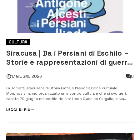
CULTURA
Siracusa | Da i Persiani di Eschilo –
Storie e rappresentazioni di guerra
e di pace dal mondo antico ad oggi
0
17 GIUGNO 2026
La Società Siracusana di Storia Patria e l’Associazione culturale
Morphosis hanno organizzato un incontro culturale che si svolgerà
sabato 20 giugno nel cortile dell’ex Liceo Classico Gargallo, in via
Gargallo19, alle ore 18.00. Il tema dell’incontro sarà “Da i Persiani di
Eschilo – Storie e rappresentazioni di guerra e di pace dal mondo
LEGGI DI PIÙ
antic...