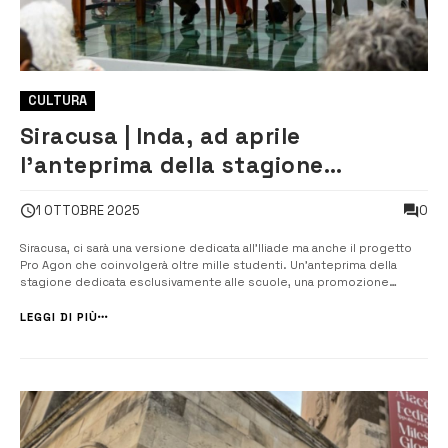
CULTURA
Siracusa | Inda, ad aprile
l’anteprima della stagione
dedicata agli studenti
0
1 OTTOBRE 2025
Siracusa, ci sarà una versione dedicata all’Iliade ma anche il progetto
Pro Agon che coinvolgerà oltre mille studenti. Un’anteprima della
stagione dedicata esclusivamente alle scuole, una promozione
speciale per assistere alle mostre multimediali allestite a Palazzo
Greco e al Teatro Greco e poi ancora il Progetto ProAgon che
LEGGI DI PIÙ
coinvolgerà...