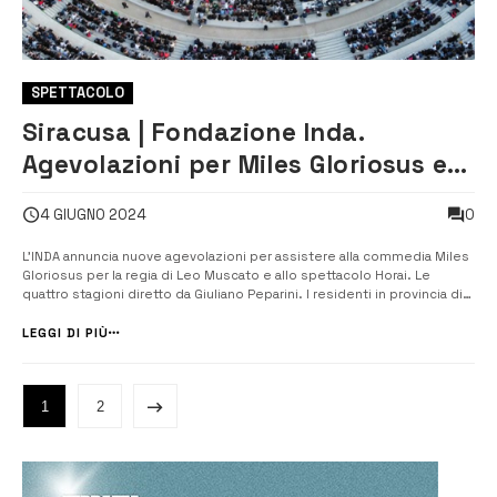
SPETTACOLO
Siracusa | Fondazione Inda.
Agevolazioni per Miles Gloriosus e
Horai. Le quattro stagioni
0
4 GIUGNO 2024
L’INDA annuncia nuove agevolazioni per assistere alla commedia Miles
Gloriosus per la regia di Leo Muscato e allo spettacolo Horai. Le
quattro stagioni diretto da Giuliano Peparini. I residenti in provincia di
Siracusa, domenica 23 giugno potranno acquistare fino a un massimo
di due biglietti, al prezzo di 20 euro ciascuno, per assistere al Mi...
LEGGI DI PIÙ
1
2