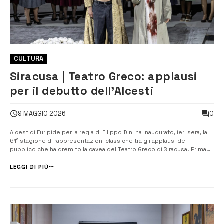
CULTURA
Siracusa | Teatro Greco: applausi
per il debutto dell’Alcesti
0
9 MAGGIO 2026
Alcestidi Euripide per la regia di Filippo Dini ha inaugurato, ieri sera, la
61° stagione di rappresentazioni classiche tra gli applausi del
pubblico che ha gremito la cavea del Teatro Greco di Siracusa. Prima
dell’inizio dello spettacolo, Francesco Italia, presidente dell’Inda,
Marina Valensise, consigliere delegato e Daniele Pitteri, sovrint...
LEGGI DI PIÙ