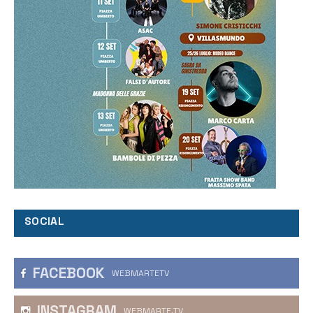
SOCIAL
FACEBOOK
WEBMARTETV
INSTAGRAM
WEBMARTE.TV