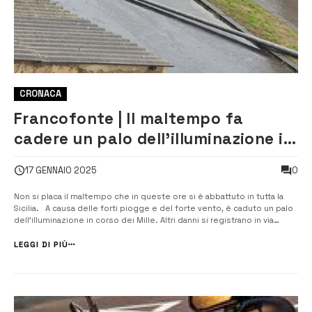
CRONACA
Francofonte | Il maltempo fa
cadere un palo dell’illuminazione in
corso dei Mille
0
17 GENNAIO 2025
Non si placa il maltempo che in queste ore si è abbattuto in tutta la
Sicilia. A causa delle forti piogge e del forte vento, è caduto un palo
dell’illuminazione in corso dei Mille. Altri danni si registrano in via
Galileo Galilei, dove è stato sradicato un tetto. Già nella serata di ieri è
[…]
LEGGI DI PIÙ