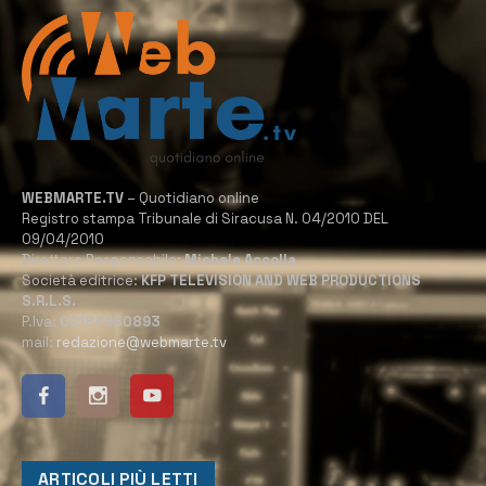
WEBMARTE.TV
– Quotidiano online
Registro stampa Tribunale di Siracusa N. 04/2010 DEL
09/04/2010
Direttore Responsabile:
Michele Accolla
Società editrice:
KFP TELEVISION AND WEB PRODUCTIONS
S.R.L.S.
P.Iva:
02184950893
mail:
redazione@webmarte.tv
ARTICOLI PIÙ LETTI