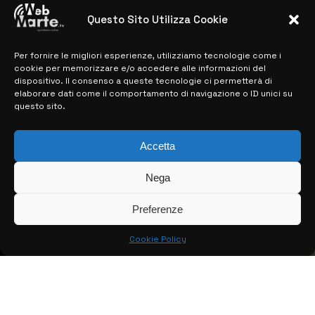
28 MARZO 2024
Questo Sito Utilizza Cookie
Per fornire le migliori esperienze, utilizziamo tecnologie come i
MAPPA DEL SITO
cookie per memorizzare e/o accedere alle informazioni del
dispositivo. Il consenso a queste tecnologie ci permetterà di
> NOTIZIE
elaborare dati come il comportamento di navigazione o ID unici su
questo sito.
> EDIZIONI LOCALI
> CONTATTI
Accetta
> INFO
Nega
Preferenze
Cookie Policy
© COPYRIGHT 2026:
KFP TELEVISION AND WEB PRODUCTIONS
S.R.L.S.
– P.IVA: 02184950893 – TUTTI I DIRITTI RISERVATI –