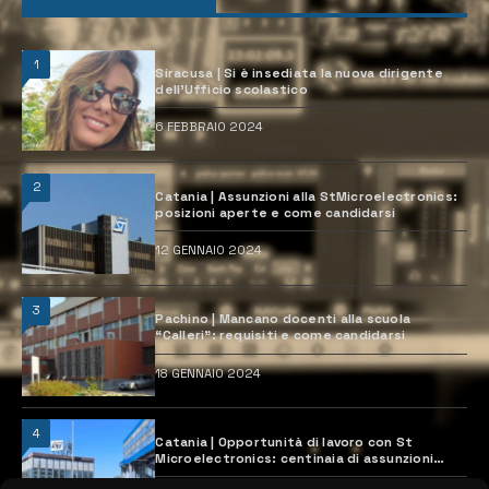
1
Siracusa | Si è insediata la nuova dirigente
dell’Ufficio scolastico
6 FEBBRAIO 2024
2
Catania | Assunzioni alla StMicroelectronics:
posizioni aperte e come candidarsi
12 GENNAIO 2024
3
Pachino | Mancano docenti alla scuola
“Calleri”: requisiti e come candidarsi
18 GENNAIO 2024
4
Catania | Opportunità di lavoro con St
Microelectronics: centinaia di assunzioni
previste