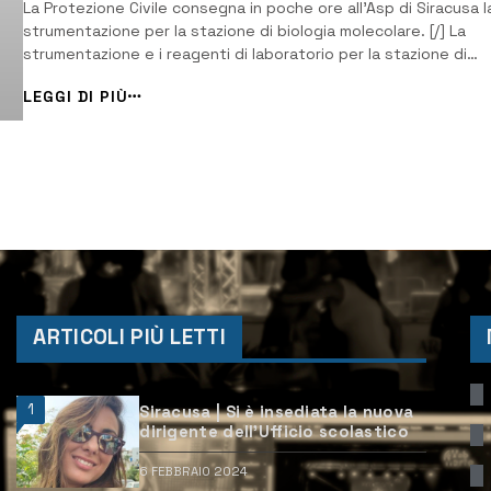
La Protezione Civile consegna in poche ore all’Asp di Siracusa l
strumentazione per la stazione di biologia molecolare. [/] La
strumentazione e i reagenti di laboratorio per la stazione di
biologia molecolare dell’ospedale Umberto I di Siracusa sono s
LEGGI DI PIÙ
assegnati dalla Regione siciliana all’Azienda sanitaria provincial
sono già stati conse...
ARTICOLI PIÙ LETTI
1
Siracusa | Si è insediata la nuova
dirigente dell’Ufficio scolastico
6 FEBBRAIO 2024