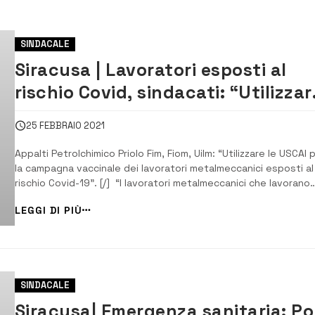
SINDACALE
Siracusa | Lavoratori esposti al
rischio Covid, sindacati: “Utilizzar
le Uscai”
25 FEBBRAIO 2021
Appalti Petrolchimico Priolo Fim, Fiom, Uilm: “Utilizzare le USCAI 
la campagna vaccinale dei lavoratori metalmeccanici esposti al
rischio Covid-19”. [/] “I lavoratori metalmeccanici che lavorano
nella manutenzione degli impianti petrolchimici di Siracusa, non 
LEGGI DI PIÙ
sono mai fermati, neanche durante il lockdown, perché nei fatt
ritenuti esse...
SINDACALE
Siracusa| Emergenza sanitaria: Po