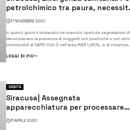
petrolchimico tra paura, necessit
e contagio
17 NOVEMBRE 2020
In questi giorni il sindacato ha ricevuto ripetute segnalazioni c
denunciavano la presenza di soggetti con positività o con sint
riconducibili al SARS-CoV-2 nell’area ISAB LUKOIL, e di iniziative
unilaterali da parte delle aziende per attività di screening nella
LEGGI DI PIÙ
gestione dei “contatti stretti” con soggetti risultatati positivi. 
Per qu...
SANITÀ
Siracusa| Assegnata
apparecchiatura per processare
tamponi orofaringei
11 APRILE 2020