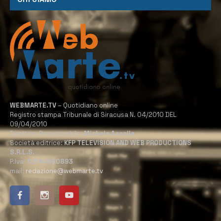
WEBMARTE.TV
– Quotidiano online
Registro stampa Tribunale di Siracusa N. 04/2010 DEL
09/04/2010
Direttore Responsabile:
Michele Accolla
Società editrice:
KFP TELEVISION AND WEB PRODUCTIONS
S.R.L.S.
P.Iva:
02184950893
mail:
redazione@webmarte.tv