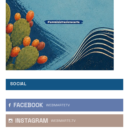
SOCIAL
FACEBOOK
WEBMARTETV
INSTAGRAM
WEBMARTE.TV