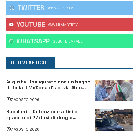
TWITTER
WEBMARTETV
YOUTUBE
@WEBMARTETV
WHATSAPP
‎SEGUI IL CANALE
ULTIMI ARTICOLI
Augusta | Inaugurato con un bagno
di folla il McDonald’s di via Aldo
Moro
7 AGOSTO 2026
Buccheri | Detenzione a fini di
spaccio di 27 dosi di droga:
denunciati tre 20enni
7 AGOSTO 2026