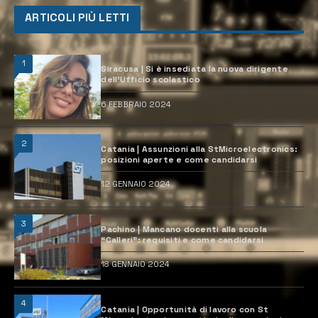
ARTICOLI PIÙ LETTI
1
Siracusa | Si è insediata la nuova dirigente
dell’Ufficio scolastico
6 FEBBRAIO 2024
2
Catania | Assunzioni alla StMicroelectronics:
posizioni aperte e come candidarsi
12 GENNAIO 2024
3
Pachino | Mancano docenti alla scuola
“Calleri”: requisiti e come candidarsi
18 GENNAIO 2024
4
Catania | Opportunità di lavoro con St