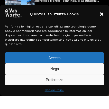
Microelectronics: centinaia di assunzioni
previste
28 MARZO 2024
Questo Sito Utilizza Cookie
Per fornire le migliori esperienze, utilizziamo tecnologie come i
MAPPA DEL SITO
cookie per memorizzare e/o accedere alle informazioni del
dispositivo. Il consenso a queste tecnologie ci permetterà di
> NOTIZIE
elaborare dati come il comportamento di navigazione o ID unici su
questo sito.
> EDIZIONI LOCALI
Accetta
> CONTATTI
> INFO
Nega
Preferenze
Cookie Policy