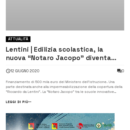
ATTUALITÀ
Lentini | Edilizia scolastica, la
nuova “Notaro Jacopo” diventa
realtà?
0
12 GIUGNO 2020
Finanziamento di 500 mila euro del Ministero dell’istruzione. Una
parte destinata anche alla impermeabilizzazione della copertura della
“Riccardo da Lentini”. La “Notaro Jacopo” tra le scuole innovative
sostenibili. Il finanziamento. La impermeabilizzazione del lastrico
solare della “Riccardo da Lentini” per scongiurarne la chiusura e la
LEGGI DI PIÙ
rimoz...