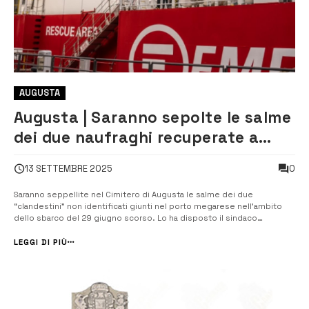
AUGUSTA
Augusta | Saranno sepolte le salme
dei due naufraghi recuperate a
giugno scorso
0
13 SETTEMBRE 2025
Saranno seppellite nel Cimitero di Augusta le salme dei due
“clandestini” non identificati giunti nel porto megarese nell’ambito
dello sbarco del 29 giugno scorso. Lo ha disposto il sindaco
Giuseppe Di Mare con una propria ordinanza. I corpi dei due migranti
erano stati recuperati in mare, in acque internazionali nella zona Sar
LEGGI DI PIÙ
(ricerca ...