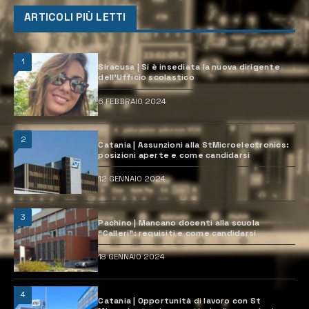
ARTICOLI PIÙ LETTI
1
Siracusa | Si è insediata la nuova dirigente
dell’Ufficio scolastico
6 FEBBRAIO 2024
2
Catania | Assunzioni alla StMicroelectronics:
posizioni aperte e come candidarsi
12 GENNAIO 2024
3
Pachino | Mancano docenti alla scuola
“Calleri”: requisiti e come candidarsi
18 GENNAIO 2024
4
Catania | Opportunità di lavoro con St