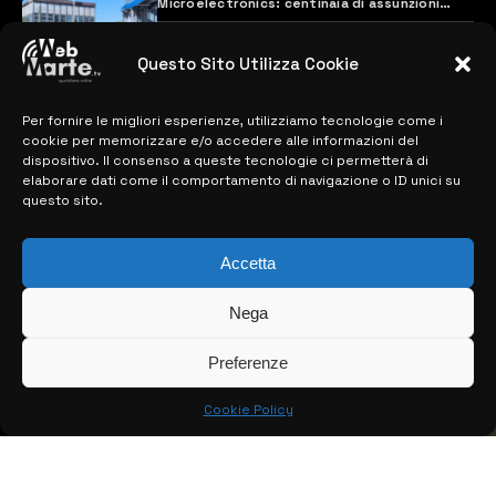
Microelectronics: centinaia di assunzioni
previste
28 MARZO 2024
Questo Sito Utilizza Cookie
Per fornire le migliori esperienze, utilizziamo tecnologie come i
MAPPA DEL SITO
cookie per memorizzare e/o accedere alle informazioni del
dispositivo. Il consenso a queste tecnologie ci permetterà di
> NOTIZIE
elaborare dati come il comportamento di navigazione o ID unici su
questo sito.
> EDIZIONI LOCALI
Accetta
> CONTATTI
> INFO
Nega
Preferenze
Cookie Policy