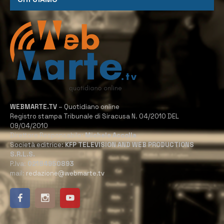
WEBMARTE.TV
– Quotidiano online
Registro stampa Tribunale di Siracusa N. 04/2010 DEL
09/04/2010
Direttore Responsabile:
Michele Accolla
Società editrice:
KFP TELEVISION AND WEB PRODUCTIONS
S.R.L.S.
P.Iva:
02184950893
mail:
redazione@webmarte.tv