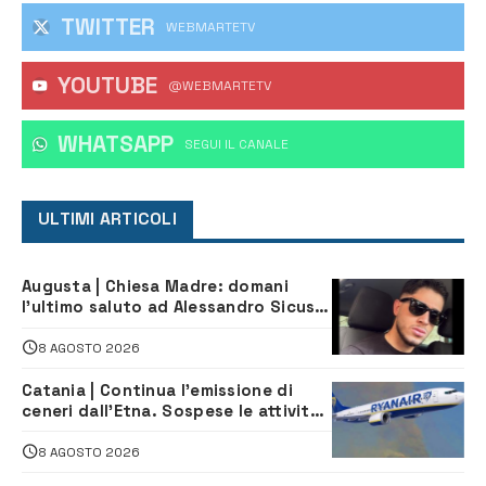
TWITTER
WEBMARTETV
YOUTUBE
@WEBMARTETV
WHATSAPP
‎SEGUI IL CANALE
ULTIMI ARTICOLI
Augusta | Chiesa Madre: domani
l’ultimo saluto ad Alessandro Sicuso,
morto in un incidente stradale
8 AGOSTO 2026
Catania | Continua l’emissione di
ceneri dall’Etna. Sospese le attività
all’aeroporto di Fontanarossa
8 AGOSTO 2026