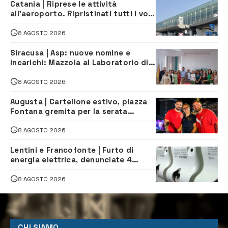
Catania | Riprese le attività
all’aeroporto. Ripristinati tutti i voli
in arrivo e in partenza
8 AGOSTO 2026
Siracusa | Asp: nuove nomine e
incarichi: Mazzola al Laboratorio di
Sanità pubblica, Matteliano al
Servizio Legale
8 AGOSTO 2026
Augusta | Cartellone estivo, piazza
Fontana gremita per la serata
caraibica con Andrea Mojito
8 AGOSTO 2026
Lentini e Francofonte | Furto di
energia elettrica, denunciate 4
persone
8 AGOSTO 2026
CHI SIAMO