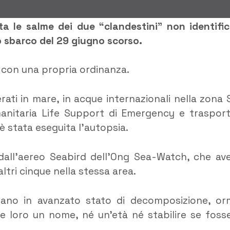
a le salme dei due “clandestini” non identific
o sbarco del 29 giugno scorso.
 con una propria ordinanza.
rati in mare, in acque internazionali nella zona 
manitaria Life Support di Emergency e trasport
è stata eseguita l’autopsia.
 dall’aereo Seabird dell’Ong Sea-Watch, che av
tri cinque nella stessa area.
ano in avanzato stato di decomposizione, or
are loro un nome, né un’età né stabilire se foss