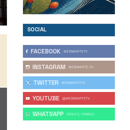
SOCIAL
FACEBOOK
WEBMARTETV
INSTAGRAM
WEBMARTE.TV
TWITTER
WEBMARTETV
YOUTUBE
@WEBMARTETV
WHATSAPP
‎SEGUI IL CANALE