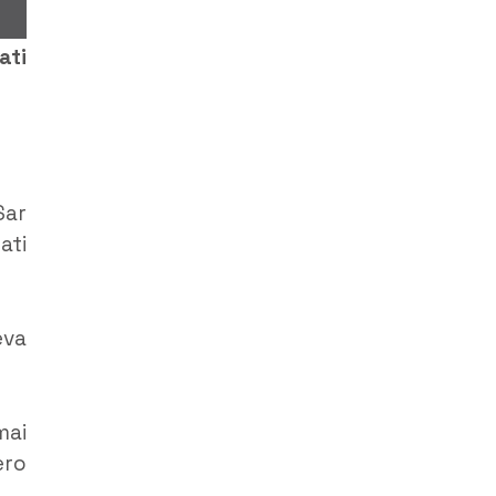
ati
Sar
ati
eva
mai
ero