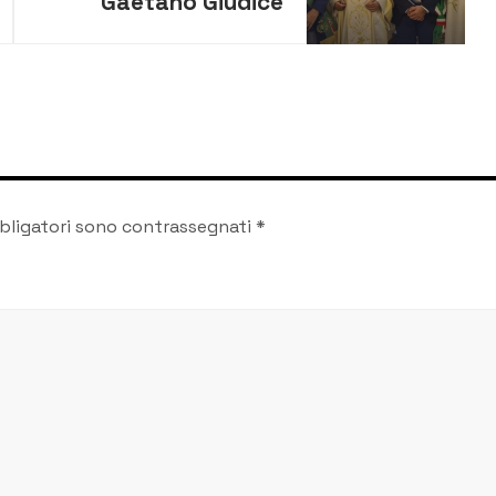
Gaetano Giudice
lascia il servizio
pastorale dopo quasi
50 anni. Il saluto del
sindaco Carta
bligatori sono contrassegnati
*