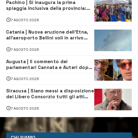
Pachino | Si inaugura la prima
spiaggia inclusiva della provincia:
assistenza e prevenzione aperte a
tutti
7 AGOSTO 2026
Catania | Nuova eruzione dell’Etna,
all’aeroporto Bellini voli in arrivo
dirottati
7 AGOSTO 2026
Augusta | Il commento dei
parlamentari Cannata e Auteri dopo
la firma del contatto per il
depuratore
7 AGOSTO 2026
Siracusa | Siano messi a disposizione
del Libero Consorzio tutti gli atti
relativi alla privatizzazione della Sac
7 AGOSTO 2026
CHI SIAMO