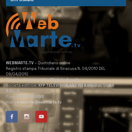
WEBMARTE.TV
– Quotidiano online
Registro stampa Tribunale di Siracusa N. 04/2010 DEL
09/04/2010
Direttore Responsabile:
Michele Accolla
Società editrice:
KFP TELEVISION AND WEB PRODUCTIONS
S.R.L.S.
P.Iva:
02184950893
mail:
redazione@webmarte.tv