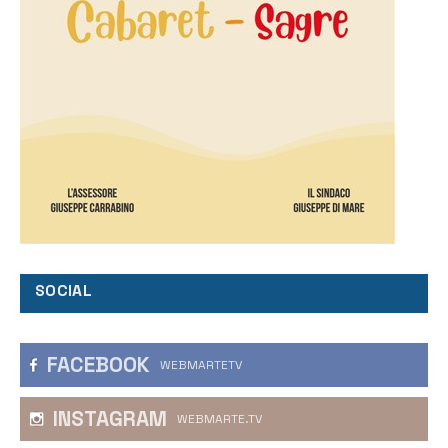
SOCIAL
FACEBOOK
WEBMARTETV
INSTAGRAM
WEBMARTE.TV