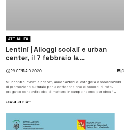
ATTUALITÀ
Lentini | Alloggi sociali e urban
center, il 7 febbraio la
presentazione dell’accordo
0
29 GENNAIO 2020
Comune – Iacp
All’incontro invitati sindacati, associazioni di categoria e associazioni
di promozione culturale per la sottoscrizione di accordi di rete. Il
progetto consentirebbe di mettere in campo risorse per circa 4
milioni di euro. [/] L’intesa Comune – Iacp. Diciotto alloggi di “social
housing” dove oggi sorge l’edificio dell’ex consorzio agrario, in ...
LEGGI DI PIÙ