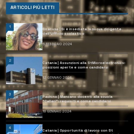
ARTICOLI PIÙ LETTI
1
Siracusa | Si è insediata la nuova dirigente
dell’Ufficio scolastico
6 FEBBRAIO 2024
2
Catania | Assunzioni alla StMicroelectronics:
posizioni aperte e come candidarsi
12 GENNAIO 2024
3
Pachino | Mancano docenti alla scuola
“Calleri”: requisiti e come candidarsi
18 GENNAIO 2024
4
Catania | Opportunità di lavoro con St