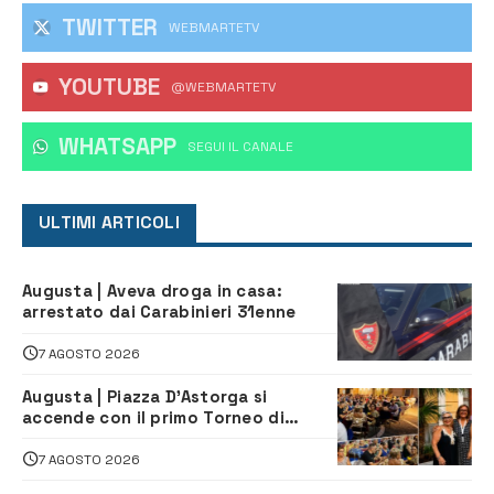
TWITTER
WEBMARTETV
YOUTUBE
@WEBMARTETV
WHATSAPP
‎SEGUI IL CANALE
ULTIMI ARTICOLI
Augusta | Aveva droga in casa:
arrestato dai Carabinieri 31enne
7 AGOSTO 2026
Augusta | Piazza D’Astorga si
accende con il primo Torneo di
Burraco “Sotto le Stelle”
7 AGOSTO 2026