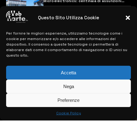
Microelectronics: centinaia di assunzioni
previste
28 MARZO 2024
Questo Sito Utilizza Cookie
Per fornire le migliori esperienze, utilizziamo tecnologie come i
MAPPA DEL SITO
cookie per memorizzare e/o accedere alle informazioni del
dispositivo. Il consenso a queste tecnologie ci permetterà di
> NOTIZIE
elaborare dati come il comportamento di navigazione o ID unici su
questo sito.
> EDIZIONI LOCALI
Accetta
> CONTATTI
> INFO
Nega
Preferenze
Cookie Policy