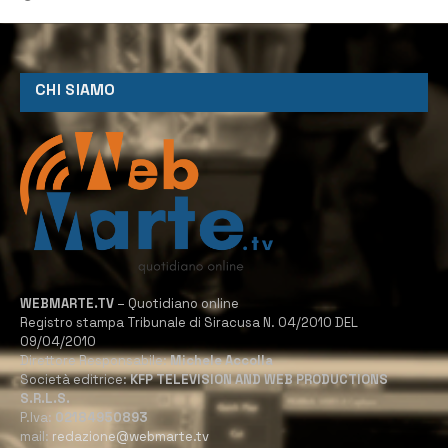
CHI SIAMO
WEBMARTE.TV
– Quotidiano online
Registro stampa Tribunale di Siracusa N. 04/2010 DEL
09/04/2010
Direttore Responsabile:
Michele Accolla
Società editrice:
KFP TELEVISION AND WEB PRODUCTIONS
S.R.L.S.
P.Iva:
02184950893
mail:
redazione@webmarte.tv