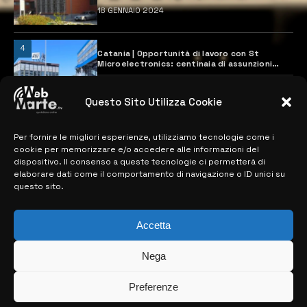
18 GENNAIO 2024
4
Catania | Opportunità di lavoro con St
Microelectronics: centinaia di assunzioni
previste
28 MARZO 2024
Questo Sito Utilizza Cookie
Per fornire le migliori esperienze, utilizziamo tecnologie come i
MAPPA DEL SITO
cookie per memorizzare e/o accedere alle informazioni del
dispositivo. Il consenso a queste tecnologie ci permetterà di
> NOTIZIE
elaborare dati come il comportamento di navigazione o ID unici su
questo sito.
> EDIZIONI LOCALI
> CONTATTI
Accetta
> INFO
Nega
Preferenze