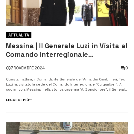
ATTUALITÀ
Messina | Il Generale Luzi in Visita al
Comando Interregionale
‘Culqualber’: un saluto ai
0
7 NOVEMBRE 2024
Carabinieri di Sicilia e Calabria”
Questa mattina, il Comandante Generale dell’Arma dei Carabinieri, Teo
Luzi ha visitato la sede del Comando Interregionale “Culqualber”. Al
suo arrivo a Messina, nella storica caserma “A. Bonsignore”, il Generale
Luzi è stato ricevuto dal Comandante Interregionale, Generale di
Corpo d’Armata Giovanni Truglio e, successivamente, ha incontrato i ...
LEGGI DI PIÙ