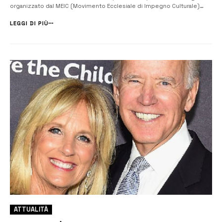
organizzato dal MEIC (Movimento Ecclesiale di Impegno Culturale)
dedicato alla figura di Don Salvatore Mineo, mistico e poeta siciliano,
che nel 1960 curò la pubblicazione del libro Consoliamo la M...
LEGGI DI PIÙ
ATTUALITÀ