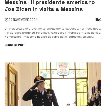
Messina | Il presidente americano
Joe Biden in visita a Messina
0
29 NOVEMBRE 2024
Un’indiscrezione proveniente direttamente da Gesso, nel messinese,
il pittoresco borgo sui Peloritani, ha scosso l’interesse internazionale.
Nonostante il massimo riserbo da parte delle istituzioni, alcune
conferme indirette hanno alimentato le voci su un evento che, se
confermato, renderebbe Gesso il fulcro di un’avventura storica e
LEGGI DI PIÙ
mediatica...