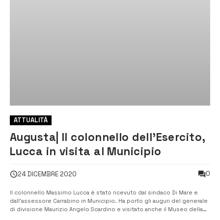
ATTUALITÀ
Augusta| Il colonnello dell’Esercito,
Lucca in visita al Municipio
0
24 DICEMBRE 2020
Il colonnello Massimo Lucca è stato ricevuto dal sindaco Di Mare e
dall’assessore Carrabino in Municipio. Ha porto gli auguri del generale
di divisione Maurizio Angelo Scardino e visitato anche il Museo della
Piazzaforte. Entrambi i rappresentanti dell’Esercito sono augustani.