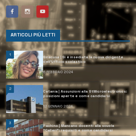
ARTICOLI PIÙ LETTI
1
Siracusa | Si è insediata la nuova dirigente
dell’Ufficio scolastico
6 FEBBRAIO 2024
2
Catania | Assunzioni alla StMicroelectronics:
posizioni aperte e come candidarsi
12 GENNAIO 2024
3
Pachino | Mancano docenti alla scuola
“Calleri”: requisiti e come candidarsi