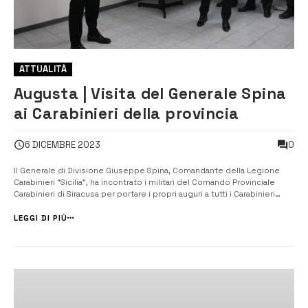
ATTUALITÀ
Augusta | Visita del Generale Spina
ai Carabinieri della provincia
0
6 DICEMBRE 2023
Il Generale di Divisione Giuseppe Spina, Comandante della Legione
Carabinieri “Sicilia”, ha incontrato i militari del Comando Provinciale
Carabinieri di Siracusa per portare i propri auguri a tutti i Carabinieri
della provincia, in vista delle prossime festività natalizie. A ricevere
l’Alto Ufficiale, il Comandante Provinciale, Colonnello Gabr...
LEGGI DI PIÙ