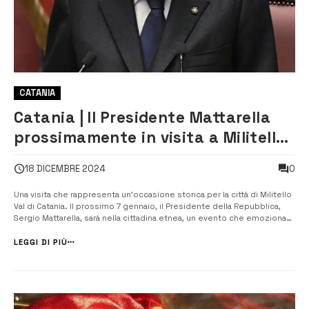
CATANIA
Catania | Il Presidente Mattarella
prossimamente in visita a Militello
Val di Catania
0
18 DICEMBRE 2024
Una visita che rappresenta un’occasione storica per la città di Militello
Val di Catania. Il prossimo 7 gennaio, il Presidente della Repubblica,
Sergio Mattarella, sarà nella cittadina etnea, un evento che emoziona
profondamente la comunità locale. Durante la sua permanenza, il
Presidente Mattarella inaugurerà la ristrutturata scuola Pie...
LEGGI DI PIÙ