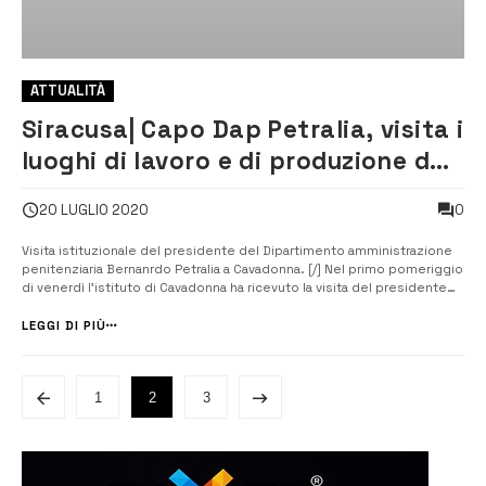
ATTUALITÀ
Siracusa| Capo Dap Petralia, visita i
luoghi di lavoro e di produzione del
carcere di Cavadonna
0
20 LUGLIO 2020
Visita istituzionale del presidente del Dipartimento amministrazione
penitenziaria Bernanrdo Petralia a Cavadonna. [/] Nel primo pomeriggio
di venerdì l’istituto di Cavadonna ha ricevuto la visita del presidente
del D.A.P. (dipartimento amministrazione penitenziaria) Bernardo
Petralia. Il capo deDap è stato accompagnato da Cinzia Calandr...
LEGGI DI PIÙ
1
2
3