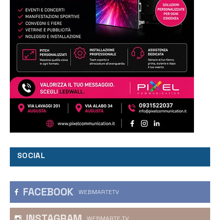
SOCIAL
FACEBOOK
WEBMARTETV
INSTAGRAM
WEBMARTE.TV