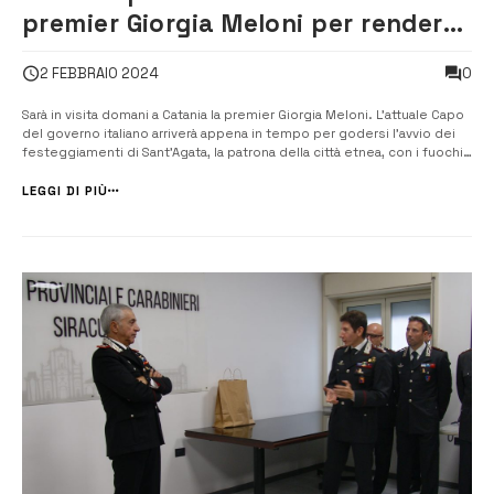
premier Giorgia Meloni per rendere
omaggio a Sant’Agata
0
2 FEBBRAIO 2024
Sarà in visita domani a Catania la premier Giorgia Meloni. L’attuale Capo
del governo italiano arriverà appena in tempo per godersi l’avvio dei
festeggiamenti di Sant’Agata, la patrona della città etnea, con i fuochi
della sera del 3 in Piazza Duomo Protocollo e diplomazie sono al
lavoro per mettere a punto un programma che garantisca [&hellip...
LEGGI DI PIÙ