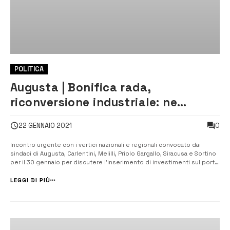
POLITICA
Augusta | Bonifica rada,
riconversione industriale: ne
chiedono l’inserimento nel
0
22 GENNAIO 2021
Recovery Fund i sindaci
Incontro urgente con i vertici nazionali e regionali convocato dai
sindaci di Augusta, Carlentini, Melilli, Priolo Gargallo, Siracusa e Sortino
per il 30 gennaio per discutere l’inserimento di investimenti sul porto
di Augusta nel Recovery Fund. “Nel piano devono essere inseriti i
progetti di riconversione industriale del polo petrolchim...
LEGGI DI PIÙ