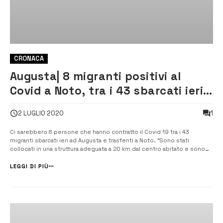
CRONACA
Augusta| 8 migranti positivi al
Covid a Noto, tra i 43 sbarcati ieri
al porto
1
2 LUGLIO 2020
Ci sarebbero 8 persone che hanno contratto il Covid 19 tra i 43
migranti sbarcati ieri ad Augusta e trasferiti a Noto. “Sono stati
collocati in una struttura adeguata a 20 km dal centro abitato e sono
controllati giorno e notte” dice il sindaco Corrado Bonfanti. Sulla
vicenda intervengono il governatore Musumeci, il commissario della
LEGGI DI PIÙ
[…...