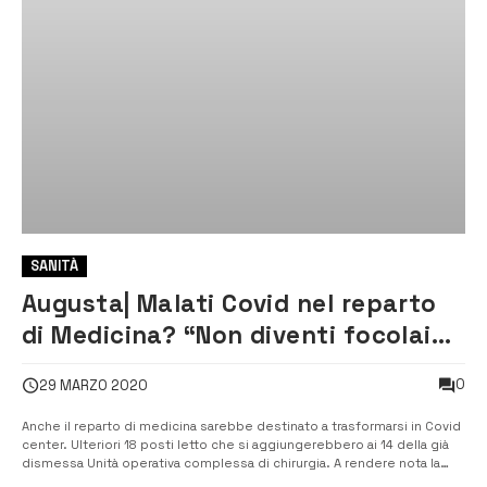
SANITÀ
Augusta| Malati Covid nel reparto
di Medicina? “Non diventi focolaio
di contagio”
0
29 MARZO 2020
Anche il reparto di medicina sarebbe destinato a trasformarsi in Covid
center. Ulteriori 18 posti letto che si aggiungerebbero ai 14 della già
dismessa Unità operativa complessa di chirurgia. A rendere nota la
notizia sono stati i consiglieri Canigiula e Fazio, i quali in