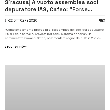
Siracusa| A vuoto assemblea soci
depuratore IAS, Cafeo: “Forse
priorità per la spartizione delle
0
22 OTTOBRE 2020
poltrone?”
“Come ampiamente prevedibile, l’assemblea dei soci del depuratore
IAS di Priolo Gargallo, prevista per oggi, è andata deserta”. Ha
commentato Giovanni Cafeo, parlamentare regionale di Italia Viva e
Segretario della III Commissione ARS Attività Produttive. [/] “Alla luce di
quanto accaduto, non può che confermarsi la sgradevole sensazione
LEGGI DI PIÙ
che a...