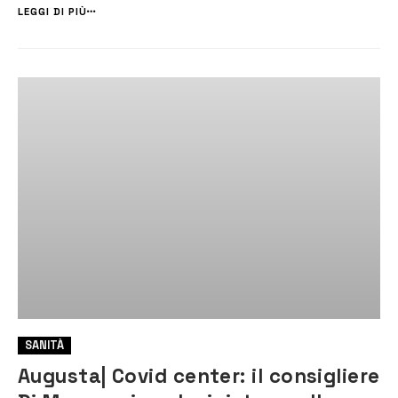
un’interrogazione all’amministrazione comunale sollecitano l...
LEGGI DI PIÙ
SANITÀ
Augusta| Covid center: il consigliere