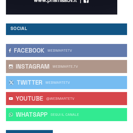
SOCIAL
FACEBOOK
WEBMARTETV
INSTAGRAM
WEBMARTE.TV
TWITTER
WEBMARTETV
YOUTUBE
@WEBMARTETV
WHATSAPP
‎SEGUI IL CANALE