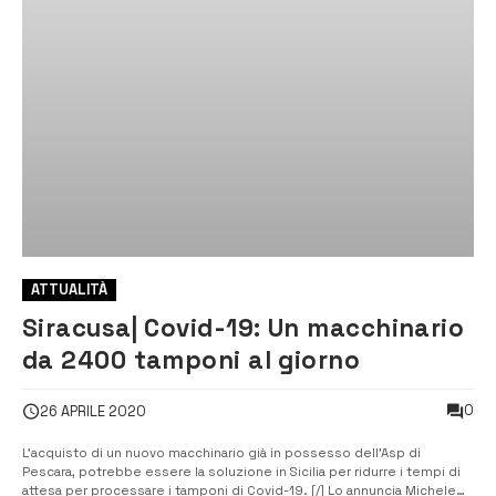
ATTUALITÀ
Siracusa| Covid-19: Un macchinario
da 2400 tamponi al giorno
0
26 APRILE 2020
L’acquisto di un nuovo macchinario già in possesso dell’Asp di
Pescara, potrebbe essere la soluzione in Sicilia per ridurre i tempi di
attesa per processare i tamponi di Covid-19. [/] Lo annuncia Michele