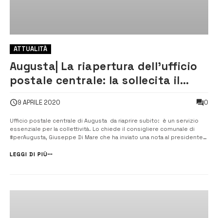
ATTUALITÀ
Augusta| La riapertura dell’ufficio
postale centrale: la sollecita il
consigliere Di Mare
0
9 APRILE 2020
Ufficio postale centrale di Augusta da riaprire subito: è un servizio
essenziale per la collettività. Lo chiede il consigliere comunale di
#perAugusta, Giuseppe Di Mare che ha inviato una nota al presidente
della Regione, al prefetto, alle direzioni nazionale e locale e all’ufficio
ispettivo delle poste italiane e al sindaco di Augusta...
LEGGI DI PIÙ