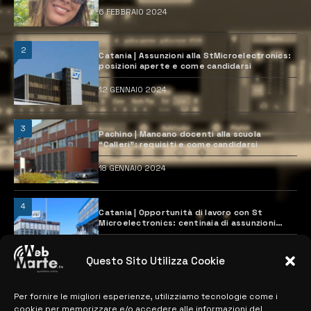
6 FEBBRAIO 2024
2
Catania | Assunzioni alla StMicroelectronics:
posizioni aperte e come candidarsi
12 GENNAIO 2024
3
Pachino | Mancano docenti alla scuola
“Calleri”: requisiti e come candidarsi
18 GENNAIO 2024
4
Catania | Opportunità di lavoro con St
Microelectronics: centinaia di assunzioni
previste
28 MARZO 2024
Questo Sito Utilizza Cookie
Per fornire le migliori esperienze, utilizziamo tecnologie come i
MAPPA DEL SITO
cookie per memorizzare e/o accedere alle informazioni del