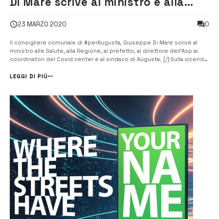
Di Mare scrive al ministro e alla
Regione
0
23 MARZO 2020
Il consigliere comunale di #perAugusta, Giuseppe Di Mare scrive al
ministro alle Salute, alla Regione, al prefetto, al direttore dell’Asp ai
coordinatori del Covid center e al sindaco di Augusta. [/] Sulla vicenda
dell’impiego del reparto di Chirurgia come Covid center il consigliere
di #perAugusta, Giuseppe Di Mare scrive al ministro della Sa...
LEGGI DI PIÙ