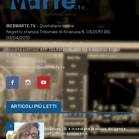
WEBMARTE.TV
– Quotidiano online
Registro stampa Tribunale di Siracusa N. 04/2010 DEL
09/04/2010
Direttore Responsabile:
Michele Accolla
Società editrice:
KFP TELEVISION AND WEB PRODUCTIONS
S.R.L.S.
P.Iva:
02184950893
mail:
redazione@webmarte.tv
ARTICOLI PIÙ LETTI
1
Siracusa | Si è insediata la nuova dirigente
dell’Ufficio scolastico