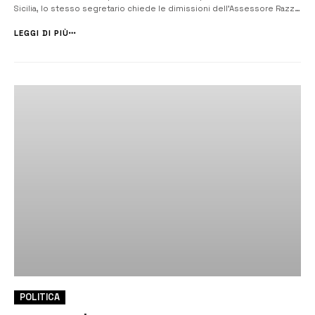
Sicilia, lo stesso segretario chiede le dimissioni dell’Assessore Razza
e un nuovo Commissario della Sanità siciliana. [/] «È davvero
sconcertante quanto ascoltato, perché lascia aperte ipotesi anche
LEGGI DI PIÙ
que...
POLITICA