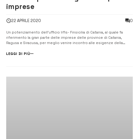
imprese
0
22 APRILE 2020
Un potenziamento dell’ufficio Irfis- Finsicilia di Catania, al quale fa
riferimento la gran parte delle imprese delle province di Catania,
Ragusa e Siracusa, per meglio venire incontro alle esigenze della
ripresa produttiva del territorio. [/] E’ quanto chiedono in una lettera al
Governatore della Regione siciliana, Nello Musumeci, il presiden...
LEGGI DI PIÙ