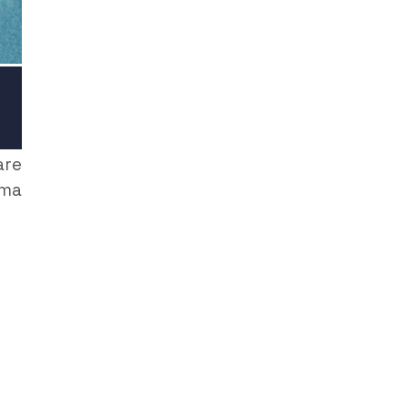
are
 ma