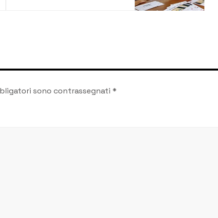
Carmelo Melita,
storico segretario
della Fp-Cgil
bligatori sono contrassegnati
*