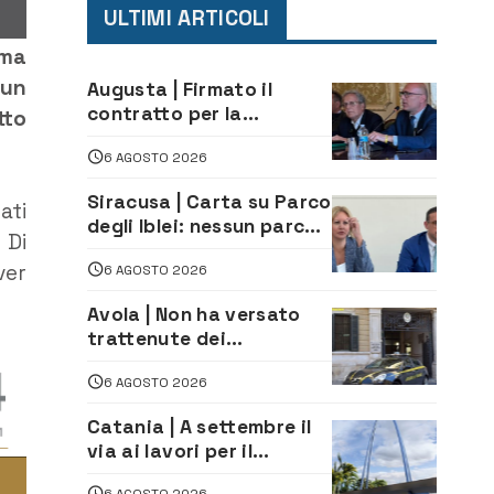
ULTIMI ARTICOLI
ima
 un
Augusta | Firmato il
contratto per la
tto
realizzazione del
6 AGOSTO 2026
depuratore delle acque
reflue
Siracusa | Carta su Parco
ati
degli Iblei: nessun parco
 Di
può nascere contro le
ver
6 AGOSTO 2026
comunità e il territorio
Avola | Non ha versato
trattenute dei
lavoratori: sequestrati
6 AGOSTO 2026
oltre 700 mila euro a
imprenditore della
Catania | A settembre il
climatizzazione
via ai lavori per il
rifacimento dell’ingresso
6 AGOSTO 2026