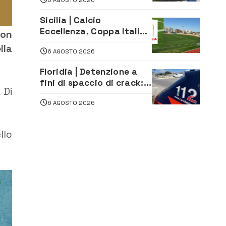
sud del porto
Sicilia | Calcio
Eccellenza, Coppa Italia:
con
il 30 agosto la prima di
lla
6 AGOSTO 2026
andata
Floridia | Detenzione a
fini di spaccio di crack:
 Di
arrestato 22enne
6 AGOSTO 2026
llo