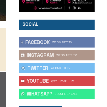
SOCIAL
FACEBOOK
WEBMARTETV
INSTAGRAM
WEBMARTE.TV
TWITTER
WEBMARTETV
YOUTUBE
@WEBMARTETV
WHATSAPP
‎SEGUI IL CANALE