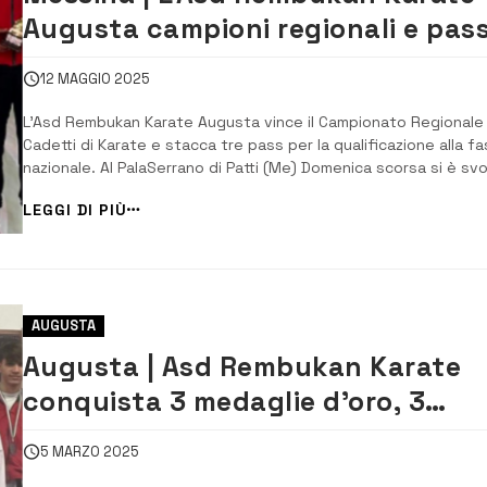
Augusta campioni regionali e pas
per le nazionali
12 MAGGIO 2025
L’Asd Rembukan Karate Augusta vince il Campionato Regionale
Cadetti di Karate e stacca tre pass per la qualificazione alla f
nazionale. Al PalaSerrano di Patti (Me) Domenica scorsa si è svo
il campionato regionale Cadetti di Karate valido per la
LEGGI DI PIÙ
qualificazione nazionale, manifestazione a cui hanno partecip
3 atleti dell’Asd Rembukan ...
AUGUSTA
Augusta | Asd Rembukan Karate
conquista 3 medaglie d’oro, 3
d’argento e 5 di bronzo
5 MARZO 2025