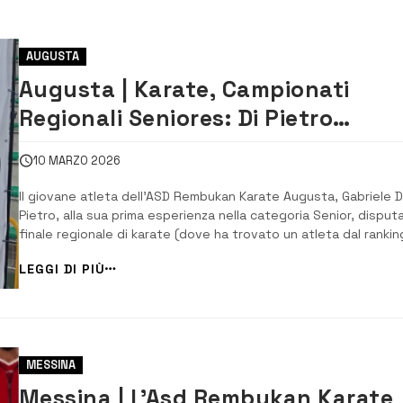
AUGUSTA
Augusta | Karate, Campionati
Regionali Seniores: Di Pietro
qualificato alla fase nazionale
10 MARZO 2026
Il giovane atleta dell’ASD Rembukan Karate Augusta, Gabriele D
Pietro, alla sua prima esperienza nella categoria Senior, disputa
finale regionale di karate (dove ha trovato un atleta dal rankin
nazionale molto alto), si posiziona al secondo posto e accede 
LEGGI DI PIÙ
diritto alla fase nazionale di Roma che si disputerà al Pala Pelli
di Ostia [...
MESSINA
Messina | L’Asd Rembukan Karate