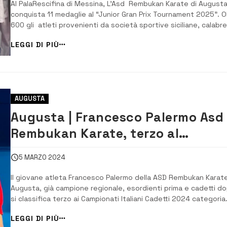
Al PalaRescifina di Messina, L’Asd Rembukan Karate di August
conquista 11 medaglie al “Junior Gran Prix Tournament 2025”. O
600 gli atleti provenienti da società sportive siciliane, calabre
pugliesi che, si sono sfidati nella disciplina Kumite al PalaResci
LEGGI DI PIÙ
di Messina, allestito per l’occasione con ben 6 tatami dove i g.
AUGUSTA
Augusta | Francesco Palermo Asd
Rembukan Karate, terzo al
Campionato Italiano karate cadett
5 MARZO 2024
Il giovane atleta Francesco Palermo della ASD Rembukan Karat
Augusta, già campione regionale, esordienti prima e cadetti do
si classifica terzo ai Campionati Italiani Cadetti 2024 categoria
-63 kg disciplina kumite. La manifestazione si è svolta dal 01 al
LEGGI DI PIÙ
marzo presso il Centro Olimpico Matteo Pellicone di Ostia, tra