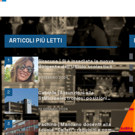
78 cadetti par...
ARTICOLI PIÙ LETTI
1
Siracusa | Si è insediata la nuova
dirigente dell’Ufficio scolastico
6 FEBBRAIO 2024
2
Catania | Assunzioni alla
StMicroelectronics: posizioni
aperte e come candidarsi
12 GENNAIO 2024
3
Pachino | Mancano docenti alla
scuola “Calleri”: requisiti e come