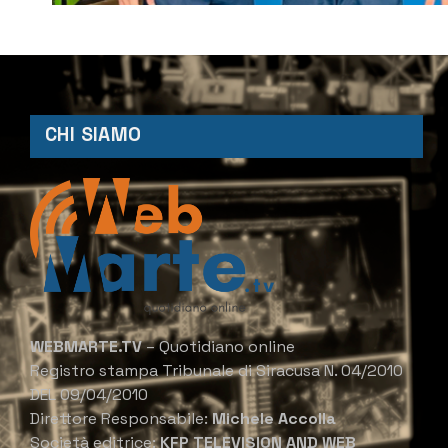
CHI SIAMO
WEBMARTE.TV
– Quotidiano online
Registro stampa Tribunale di Siracusa N. 04/2010
DEL 09/04/2010
Direttore Responsabile:
Michele Accolla
Società editrice:
KFP TELEVISION AND WEB