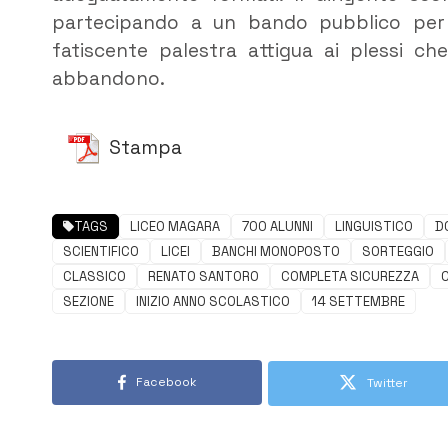
partecipando a un bando pubblico per o
fatiscente palestra attigua ai plessi ch
abbandono.
Stampa
TAGS
LICEO MAGARA
700 ALUNNI
LINGUISTICO
D
SCIENTIFICO
LICEI
BANCHI MONOPOSTO
SORTEGGIO
CLASSICO
RENATO SANTORO
COMPLETA SICUREZZA
C
SEZIONE
INIZIO ANNO SCOLASTICO
14 SETTEMBRE
Facebook
Twitter