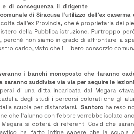
o e di conseguenza il dirigente
comunale di Siracusa l’utilizzo dell’ex caserma 
ccolta dall’ex Provincia, che è proprietaria dei ple
nistero della Pubblica istruzione. Purtroppo per
re, perché non siamo in grado di affrontare la sp
stro carico, visto che il Libero consorzio comun
rriveranno i banchi monoposto che faranno cad
a saranno suddivise via via per seguire le lezioni
 operai di una ditta incaricata dal Megara stav
della degli studi i percorsi colorati che gli alu
dalla scuola per distanziarsi.
Santoro
ha reso n
ene che l’alunno con febbre verrebbe isolato an
l Megara si doterà di referenti Covid che sara
lastico ha fatto infine sapere che la scuola 