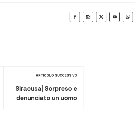
ARTICOLO SUCCESSIVO
Siracusa| Sorpreso e
denunciato un uomo
che stava appiccando
il fuoco a un chiosco