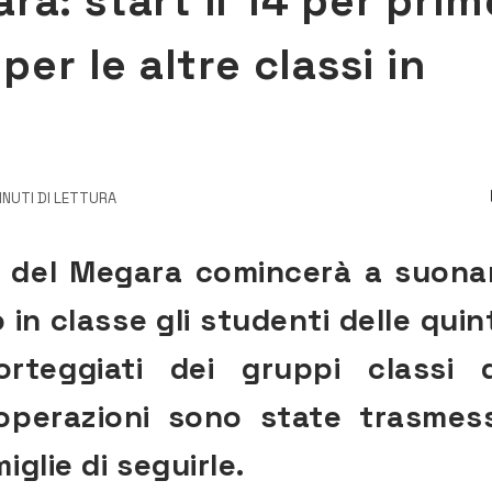
a: start il 14 per prim
per le altre classi in
INUTI DI LETTURA
ni del Megara comincerà a suona
in classe gli studenti delle quin
orteggiati dei gruppi classi 
 operazioni sono state trasmes
glie di seguirle.