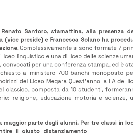
, Renato Santoro, stamattina, alla presenza de
ta (vice preside) e Francesca Solano ha proced
sezione
. Complessivamente si sono formate 7 pri
 di liceo linguistico e una di liceo delle scienze uma
isti, convocati per una conferenza stampa, ed è st
 richiesto al ministero 700 banchi monoposto per
ndirizzi del Liceo Megara Quest’anno la I A del li
 del classico, composta da 10 studenti, formeran
rie: religione, educazione motoria e scienze, 
 maggior parte degli alunni. Per tre classi in loc
tire il giusto distanziamento