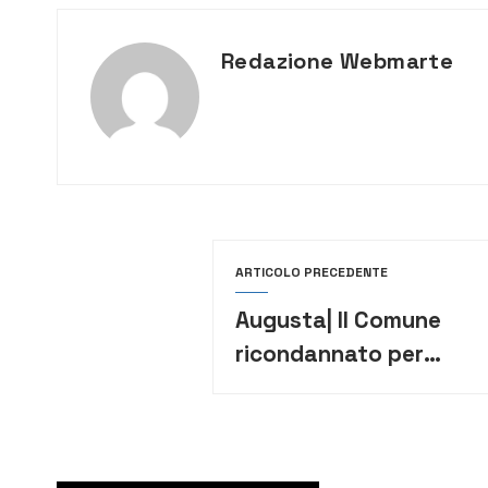
Redazione Webmarte
ARTICOLO PRECEDENTE
Augusta| Il Comune
ricondannato per
condotta
antisindacale: 4 mila
euro di multa, 7 in