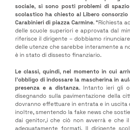
sociale, si sono posti problemi di spazi
scolastico ha chiesto al Libero consorzio 
Carabinieri di piazza Carmine
. “Richiesta a
delle scuole superiori e approvata dal mi
riferisce il dirigente – dobbiamo rinuncia
delle utenze che sarebbe interamente a no
è in stato di dissesto finanziario.
Le classi, quindi, nel momento in cui a
l’obbligo di indossare la mascherina in aul
presenza e a distanza
. Intanto ieri gli
disegnando sulla pavimentazione della citta
dovranno effettuare in entrata e in uscita 
inoltre, smentendo la fake news che sosti
dai genitor,i che ciò non avverrà e che i
adeguatamente formati. Il dirigente sco