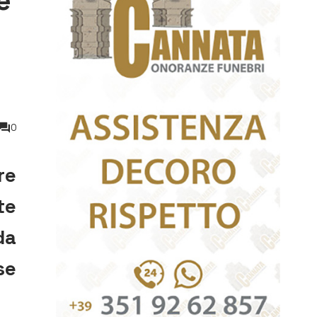
e
0
re
te
da
se