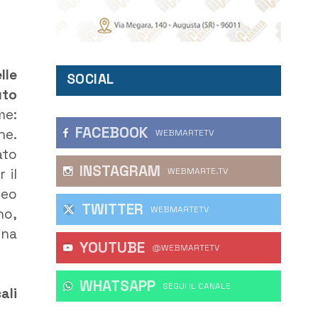
lle
SOCIAL
uto
me:
FACEBOOK
ne.
WEBMARTETV
ato
INSTAGRAM
 il
WEBMARTE.TV
ceo
TWITTER
WEBMARTETV
no,
una
YOUTUBE
@WEBMARTETV
WHATSAPP
‎SEGUI IL CANALE
ali