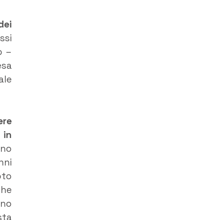
dei
ssi
ò –
esa
ale
ere
 in
ano
nni
oto
che
nno
sta